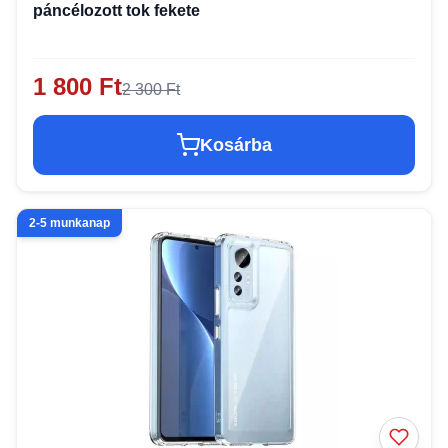
páncélozott tok fekete
1 800 Ft
2 300 Ft
Kosárba
2-5 munkanap