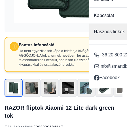
Kapcsolat
Hasznos linkek
Fontos információ
Ha nem egyezik a tok képe a telefonja kivágásaival, NE
+36 20 800 2
AGGÓDJON. A tok a termék nevében, leírásában szereplő
telefonmodellhez készült, pontosan illeszkedő
kivágásokkal és csatlakozóhelyekkel.
info@smartdi
Facebook
RAZOR fliptok Xiaomi 12 Lite dark green
tok