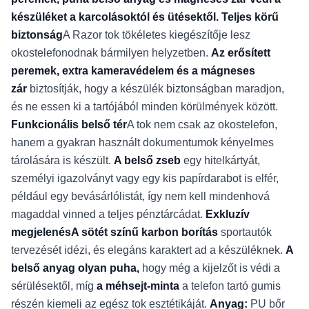
készüléket a karcolásoktól és ütésektől.
Teljes körű
biztonság
A Razor tok tökéletes kiegészítője lesz
okostelefonodnak bármilyen helyzetben.
Az erősített
peremek, extra kameravédelem és a mágneses
zár
biztosítják, hogy a készülék biztonságban maradjon,
és ne essen ki a tartójából minden körülmények között.
Funkcionális belső tér
A tok nem csak az okostelefon,
hanem a gyakran használt dokumentumok kényelmes
tárolására is készült.
A belső zseb
egy hitelkártyát,
személyi igazolványt vagy egy kis papírdarabot is elfér,
például egy bevásárlólistát, így nem kell mindenhová
magaddal vinned a teljes pénztárcádat.
Exkluzív
megjelenés
A sötét színű karbon borítás
sportautók
tervezését idézi, és elegáns karaktert ad a készüléknek.
A
belső anyag olyan puha,
hogy még a kijelzőt is védi a
sérülésektől, míg
a méhsejt-minta
a telefon tartó gumis
részén kiemeli az egész tok esztétikáját.
Anyag:
PU bőr