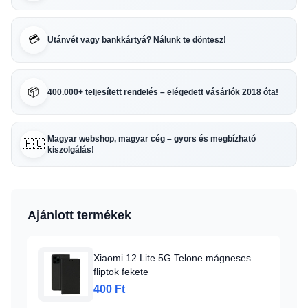
💳
Utánvét vagy bankkártyá? Nálunk te döntesz!
📦
400.000+ teljesített rendelés – elégedett vásárlók 2018 óta!
Magyar webshop, magyar cég – gyors és megbízható
🇭🇺
kiszolgálás!
Ajánlott termékek
Xiaomi 12 Lite 5G Telone mágneses
fliptok fekete
400 Ft