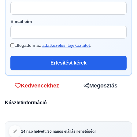
E-mail cím
Elfogadom az
adatkezelési tájékoztatót
.
Értesítést kérek
Kedvencekhez
Megosztás
Készletinformáció
✅
14 nap helyett, 30 napos elállási lehetőség!