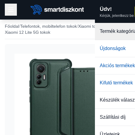
Üdv!
Kérjük, jelentkezz be.
Főoldal
Telefontok, mobiltelefon tokok
Xiaomi tokok
Termék kategóri
Xiaomi 12 Lite 5G tokok
Újdonságok
Akciós termékek
Kifutó termékek
Készülék válasz
Szállítási díj
Üzleteink