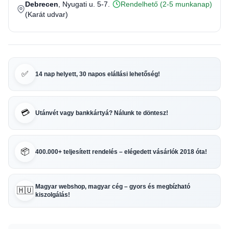
Debrecen
, Nyugati u. 5-7.
Rendelhető (2-5 munkanap)
(Karát udvar)
✅
14 nap helyett, 30 napos elállási lehetőség!
💳
Utánvét vagy bankkártyá? Nálunk te döntesz!
📦
400.000+ teljesített rendelés – elégedett vásárlók 2018 óta!
Magyar webshop, magyar cég – gyors és megbízható
🇭🇺
kiszolgálás!