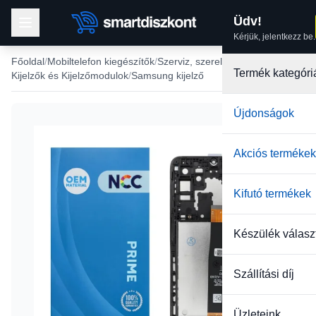
Üdv!
Kérjük, jelentkezz be.
Főoldal
Mobiltelefon kiegészítők
Szerviz, szerelés
Termék kategóri
Kijelzők és Kijelzőmodulok
Samsung kijelző
Újdonságok
-33%
Akciós termékek
Kifutó termékek
Készülék válasz
Szállítási díj
Üzleteink