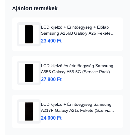
Ajánlott termékek
LCD kijelző + Érintőegység + Előlap
Samsung A256B Galaxy A25 Fekete
(Szervizcsomag)
23 400 Ft
LCD kijelző és érintőegység Samsung
A556 Galaxy A55 5G (Service Pack)
27 800 Ft
LCD kijelző + Érintőegység Samsung
A217F Galaxy A21s Fekete (Szerviz
Pack)
24 000 Ft