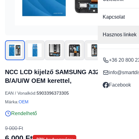
Kapcsolat
Hasznos linkek
+36 20 800 2
NCC LCD kijelző SAMSUNG A32 5G A326
info@smartdi
B/A/U/W OEM kerettel,
Facebook
EAN / Vonalkód:
5903396373305
Márka:
OEM
Rendelhető
9 000 Ft
6 000 Ft