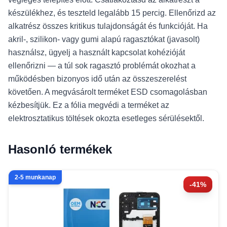
készülékhez, és teszteld legalább 15 percig. Ellenőrizd az
alkatrész összes kritikus tulajdonságát és funkcióját. Ha
akril-, szilikon- vagy gumi alapú ragasztókat (javasolt)
használsz, ügyelj a használt kapcsolat kohézióját
ellenőrizni — a túl sok ragasztó problémát okozhat a
működésben bizonyos idő után az összeszerelést
követően. A megvásárolt terméket ESD csomagolásban
kézbesítjük. Ez a fólia megvédi a terméket az
elektrosztatikus töltések okozta esetleges sérülésektől.
Hasonló termékek
2-5 munkanap
-41%