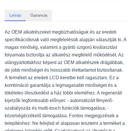
Leírás
Garancia
Az OEM alkatrészeket megbízhatóságuk és az eredeti
specifikációknak való megfelelésük alapján választják ki. A
magas minőség, valamint a gyártó szigorú kiválasztási
folyamata biztosítja az alkatrész megfelelő működését. Az
utángyártottakhoz képest az OEM alkatrészek drágábbak,
de jobb minőséget és hosszabb élettartamot biztosítanak.
A terméket az eredeti LCD keretbe kell ragasztani. Ez a
kombináció garantálja a legmagasabb minőséget és a
tökéletes illeszkedést a ház többi eleméhez. A regenerált
kijelzők legfontosabb előnyei: - automatizált fényerő-
szabályozás és multi-touch funkciók támogatása; -
közelségérzékelő támogatása. Fontos megjegyzések a
telepítéshez: Ne felejtsd el alaposan tesztelni a terméket a
végleges telepítés előtt. Csatlakoztasd az alkatrészt a