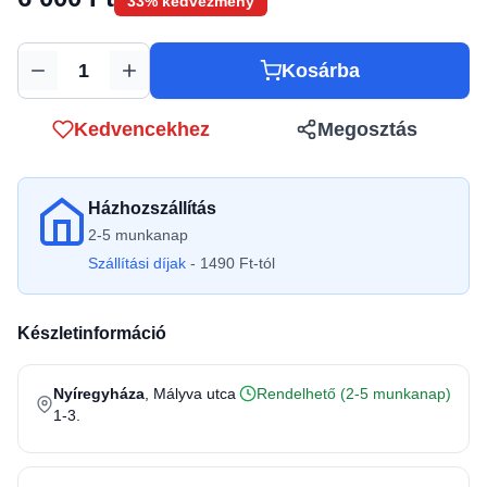
33% kedvezmény
Kosárba
Mennyiség
Kedvencekhez
Megosztás
Házhozszállítás
2-5 munkanap
Szállítási díjak
- 1490 Ft-tól
Készletinformáció
Nyíregyháza
, Mályva utca
Rendelhető (2-5 munkanap)
1-3.