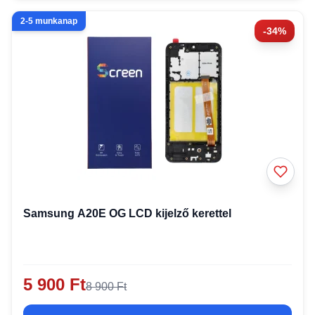
2-5 munkanap
-34%
Samsung A20E OG LCD kijelző kerettel
5 900 Ft
8 900 Ft