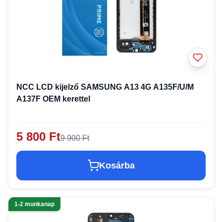
NCC LCD kijelző SAMSUNG A13 4G A135F/U/M
A137F OEM kerettel
5 800 Ft
9 900 Ft
Kosárba
1-2 munkanap