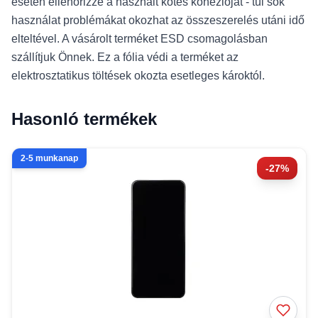
esetén ellenőrizze a használt kötés kohézióját - túl sok
használat problémákat okozhat az összeszerelés utáni idő
elteltével. A vásárolt terméket ESD csomagolásban
szállítjuk Önnek. Ez a fólia védi a terméket az
elektrosztatikus töltések okozta esetleges károktól.
Hasonló termékek
2-5 munkanap
-27%