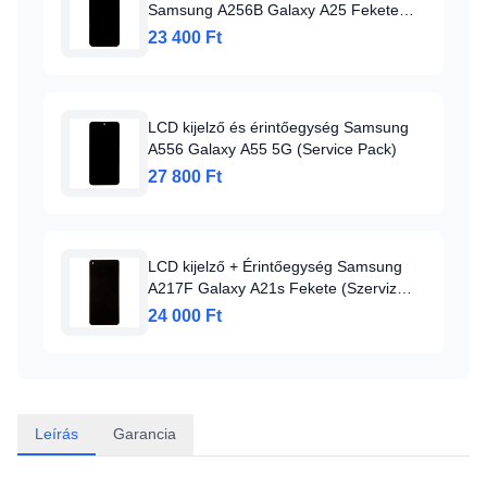
Samsung A256B Galaxy A25 Fekete
(Szervizcsomag)
23 400 Ft
LCD kijelző és érintőegység Samsung
A556 Galaxy A55 5G (Service Pack)
27 800 Ft
LCD kijelző + Érintőegység Samsung
A217F Galaxy A21s Fekete (Szerviz
Pack)
24 000 Ft
Leírás
Garancia