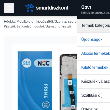
Üdv!
Kérjük, jelentkezz be.
Főoldal
Mobiltelefon kiegészítők
Szerviz, szerelés
Termék kategóri
Kijelzők és Kijelzőmodulok
Samsung kijelző
Újdonságok
Akciós termékek
Kifutó termékek
Készülék válasz
Szállítási díj
Üzleteink