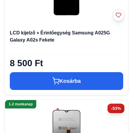
LCD kijelző + Érintőegység Samsung A025G
Galaxy A02s Fekete
8 500 Ft
Kosárba
1-2 munkanap
-53%