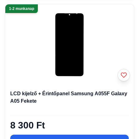
1-2 munkanap
LCD kijelző + Érintőpanel Samsung A055F Galaxy
A05 Fekete
8 300 Ft