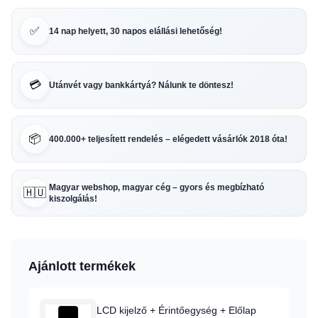
✅
14 nap helyett, 30 napos elállási lehetőség!
💳
Utánvét vagy bankkártyá? Nálunk te döntesz!
📦
400.000+ teljesített rendelés – elégedett vásárlók 2018 óta!
Magyar webshop, magyar cég – gyors és megbízható
🇭🇺
kiszolgálás!
Ajánlott termékek
LCD kijelző + Érintőegység + Előlap