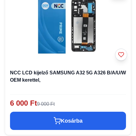
NCC LCD kijelző SAMSUNG A32 5G A326 B/A/U/W
OEM kerettel,
6 000 Ft
9 000 Ft
Kosárba