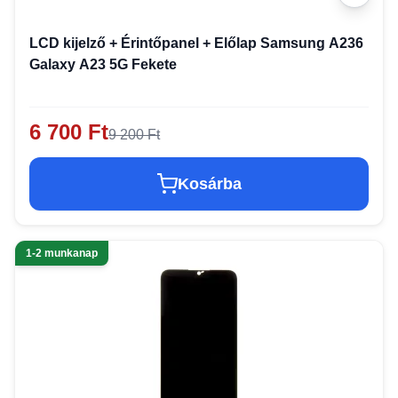
LCD kijelző + Érintőpanel + Előlap Samsung A236
Galaxy A23 5G Fekete
6 700 Ft
9 200 Ft
Kosárba
1-2 munkanap