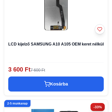
LCD kijelző SAMSUNG A10 A105 OEM keret nélkül
3 600 Ft
7 600 Ft
Kosárba
2-5 munkanap
-33%