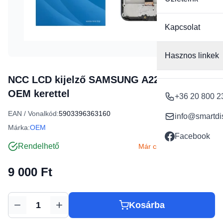
Kapcsolat
Hasznos linkek
NCC LCD kijelző SAMSUNG A22 5G A226B
OEM kerettel
+36 20 800 2
EAN / Vonalkód:
5903396363160
info@smartdi
Márka:
OEM
Facebook
Rendelhető
Már csak 1 db készleten
9 000 Ft
Kosárba
Mennyiség