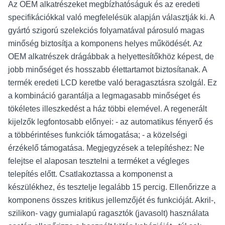
Az OEM alkatrészeket megbízhatóságuk és az eredeti
specifikációkkal való megfelelésük alapján választják ki. A
gyártó szigorú szelekciós folyamatával párosuló magas
minőség biztosítja a komponens helyes működését. Az
OEM alkatrészek drágábbak a helyettesítőkhöz képest, de
jobb minőséget és hosszabb élettartamot biztosítanak. A
termék eredeti LCD keretbe való beragasztásra szolgál. Ez
a kombináció garantálja a legmagasabb minőséget és
tökéletes illeszkedést a ház többi elemével. A regenerált
kijelzők legfontosabb előnyei: - az automatikus fényerő és
a többérintéses funkciók támogatása; - a közelségi
érzékelő támogatása. Megjegyzések a telepítéshez: Ne
felejtse el alaposan tesztelni a terméket a végleges
telepítés előtt. Csatlakoztassa a komponenst a
készülékhez, és tesztelje legalább 15 percig. Ellenőrizze a
komponens összes kritikus jellemzőjét és funkcióját. Akril-,
szilikon- vagy gumialapú ragasztók (javasolt) használata