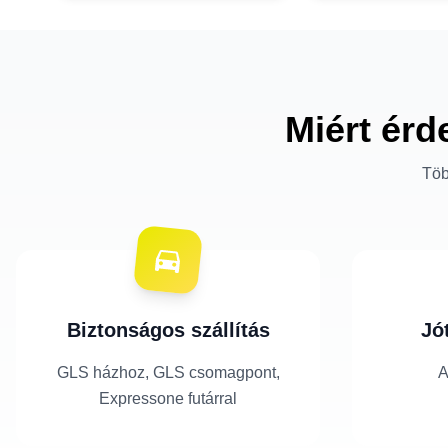
Miért érd
Töb
Biztonságos szállítás
Jó
GLS házhoz, GLS csomagpont,
A
Expressone futárral