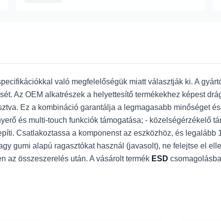
cifikációkkal való megfelelőségük miatt választják ki. A gyár
t. Az OEM alkatrészek a helyettesítő termékekhez képest drá
sztva. Ez a kombináció garantálja a legmagasabb minőséget és a
 fényerő és multi-touch funkciók támogatása; - közelségérzékelő 
elepíti. Csatlakoztassa a komponenst az eszközhöz, és legalább 
 vagy gumi alapú ragasztókat használ (javasolt), ne felejtse el ell
 az összeszerelés után. A vásárolt termék
ESD
csomagolásban 