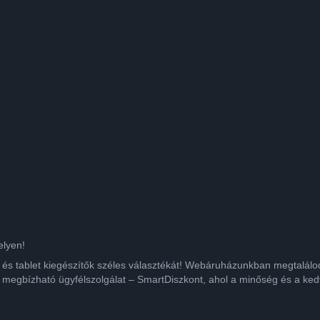
elyen!
ok és tablet kiegészítők széles választékát! Webáruházunkban megtalá
 megbízható ügyfélszolgálat – SmartDiszkont, ahol a minőség és a kedv