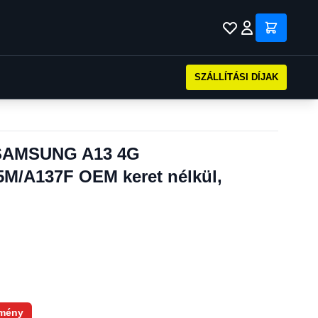
SZÁLLÍTÁSI DÍJAK
 SAMSUNG A13 4G
M/A137F OEM keret nélkül,
mény