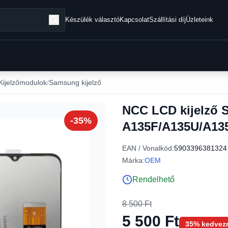
Készülék választó
Kapcsolat
Szállítási díj
Üzleteink
 Kijelzőmodulok
Samsung kijelző
NCC LCD kijelző
-35%
A135F/A135U/A135
EAN / Vonalkód:
5903396381324
Márka:
OEM
Rendelhető
8 500 Ft
5 500 Ft
35% kedvez