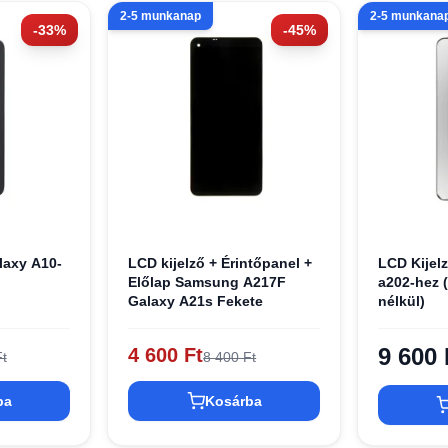
2-5 munkanap
2-5 munkana
-33%
-45%
axy A10-
LCD kijelző + Érintőpanel +
LCD Kije
Előlap Samsung A217F
a202-hez (
Galaxy A21s Fekete
nélkül)
9 600 
4 600 Ft
t
8 400 Ft
ba
Kosárba