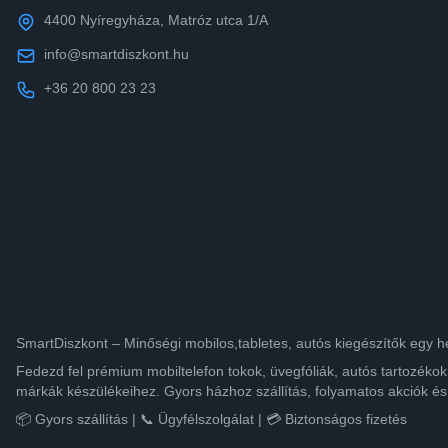
4400 Nyíregyháza, Matróz utca 1/A
info@smartdiszkont.hu
+36 20 800 23 23
SmartDiszkont – Minőségi mobilos,tabletes, autós kiegészítők egy h
Fedezd fel prémium mobiltelefon tokok, üvegfóliák, autós tartozék
márkák készülékeihez. Gyors házhoz szállítás, folyamatos akciók és
📦 Gyors szállítás | 📞 Ügyfélszolgálat | 💳 Biztonságos fizetés