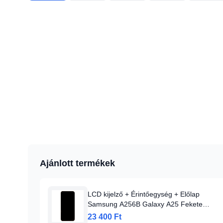
Ajánlott termékek
LCD kijelző + Érintőegység + Előlap
Samsung A256B Galaxy A25 Fekete
(Szervizcsomag)
23 400 Ft