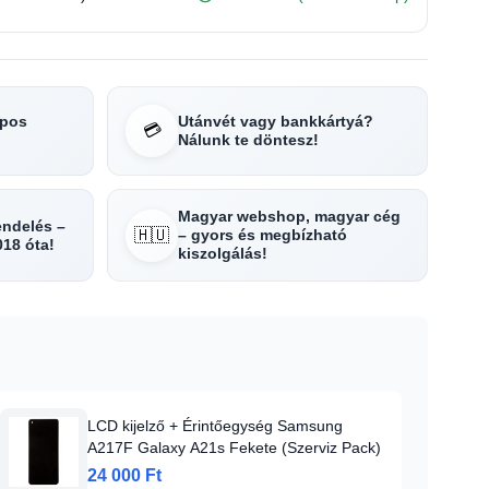
apos
Utánvét vagy bankkártyá?
💳
Nálunk te döntesz!
Magyar webshop, magyar cég
rendelés –
🇭🇺
– gyors és megbízható
018 óta!
kiszolgálás!
LCD kijelző + Érintőegység Samsung
A217F Galaxy A21s Fekete (Szerviz Pack)
24 000 Ft