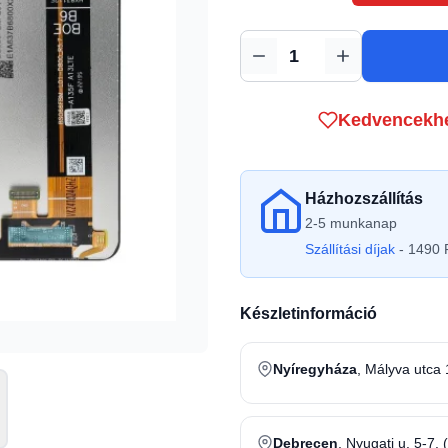
Mennyiség
Kedvencekh
Házhozszállítás
2-5 munkanap
Szállítási díjak
- 1490 F
Készletinformáció
Nyíregyháza
, Mályva utca 
Debrecen
, Nyugati u. 5-7. 