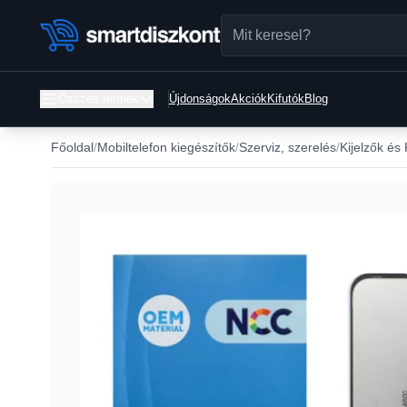
Összes termék
Újdonságok
Akciók
Kifutók
Blog
Főoldal
Mobiltelefon kiegészítők
Szerviz, szerelés
Kijelzők és