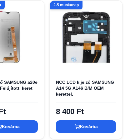
p
2-5 munkanap
lző SAMSUNG a20e
NCC LCD kijelző SAMSUNG
Felújított, keret
A14 5G A146 B/M OEM
kerettel,
Ft
8 400 Ft
Kosárba
Kosárba