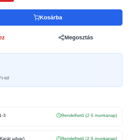
Kosárba
ez
Megosztás
t-tól
1-3.
Rendelhető (2-5 munkanap)
(Karát udvar)
Rendelhető (2-5 munkanap)