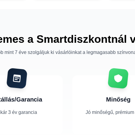
emes a Smartdiszkontnál 
b mint 7 éve szolgáljuk ki vásárlóinkat a legmagasabb színvon
tállás/Garancia
Minőség
kár 3 év garancia
Jó minőségű, prémium