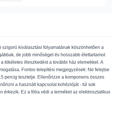
tó szigorú kiválasztási folyamatának köszönhetően a
gábbak, de jobb minőséget és hosszabb élettartamot
 tökéletes illeszkedést a további ház elemekkel. A
támogatása. Fontos telepítési megjegyzések: Ne felejtse
15 percig tesztelje. Ellenőrizze a komponens összes
enőrizni a használt kapcsolat kohézióját - túl sok
érkezik. Ez a fólia védi a terméket az elektrosztatikus