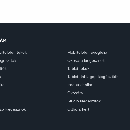
ÁK
iltelefon tokok
Mobiltelefon üvegfólia
egészítők
Okosóra kiegészítők
ítők
Tablet tokok
a
Tablet, táblagép kiegészítők
ika
Irodatechnika
Okosóra
Stúdió kiegészítők
ző kiegészítők
Otthon, kert