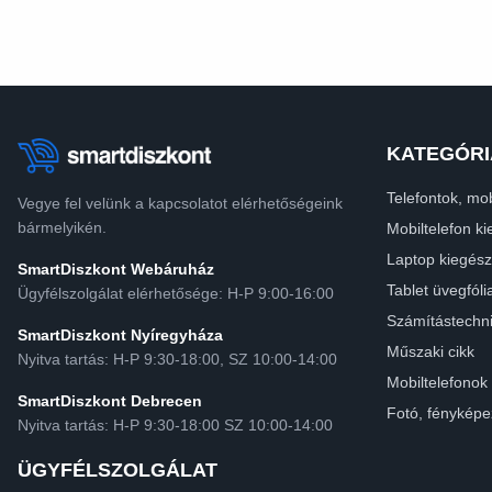
KATEGÓRI
Telefontok, mob
Vegye fel velünk a kapcsolatot elérhetőségeink
bármelyikén.
Mobiltelefon ki
Laptop kiegész
SmartDiszkont Webáruház
Tablet üvegfóli
Ügyfélszolgálat elérhetősége: H-P 9:00-16:00
Számítástechn
SmartDiszkont Nyíregyháza
Műszaki cikk
Nyitva tartás: H-P 9:30-18:00, SZ 10:00-14:00
Mobiltelefonok
SmartDiszkont Debrecen
Fotó, fényképe
Nyitva tartás: H-P 9:30-18:00 SZ 10:00-14:00
ÜGYFÉLSZOLGÁLAT