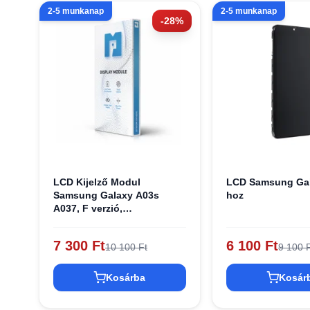
2-5 munkanap
2-5 munkanap
-28%
LCD Kijelző Modul
LCD Samsung Gal
Samsung Galaxy A03s
hoz
A037, F verzió,
Utángyártott, Fekete kijelző
7 300 Ft
6 100 Ft
10 100 Ft
9 100 F
Kosárba
Kosár