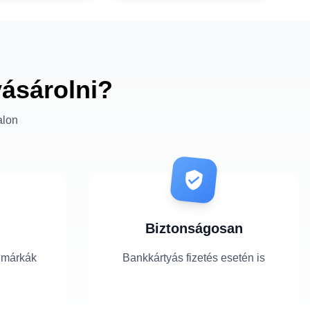
vásárolni?
alon
Biztonságosan
 márkák
Bankkártyás fizetés esetén is