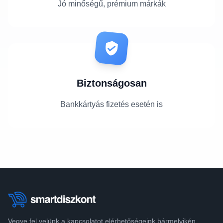
Jó minőségű, prémium márkák
Biztonságosan
Bankkártyás fizetés esetén is
Vegye fel velünk a kapcsolatot elérhetőségeink bármelyikén.