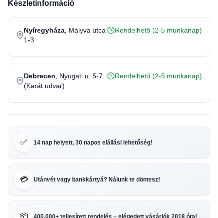
Készletinformáció
Nyíregyháza
, Mályva utca
Rendelhető (2-5 munkanap)
1-3.
Debrecen
, Nyugati u. 5-7.
Rendelhető (2-5 munkanap)
(Karát udvar)
✅
14 nap helyett, 30 napos elállási lehetőség!
💳
Utánvét vagy bankkártyá? Nálunk te döntesz!
📦
400.000+ teljesített rendelés – elégedett vásárlók 2018 óta!