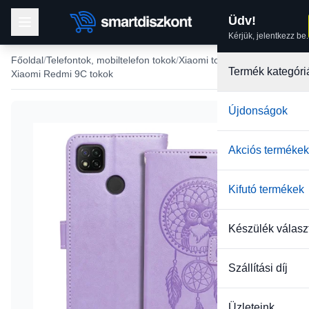
Üdv!
Kérjük, jelentkezz be.
Főoldal
Telefontok, mobiltelefon tokok
Xiaomi tokok
Termék kategóri
Xiaomi Redmi 9C tokok
Újdonságok
-43%
Akciós termékek
Kifutó termékek
Készülék válasz
Szállítási díj
Üzleteink