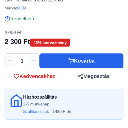
EAN / Vonalkód:
5903396157561
Márka:
OEM
Rendelhető
4 000 Ft
2 300 Ft
43% kedvezmény
Kosárba
Mennyiség
Kedvencekhez
Megosztás
Házhozszállítás
2-5 munkanap
Szállítási díjak
- 1490 Ft-tól