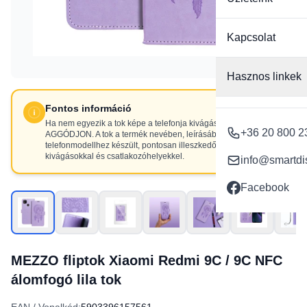
Kapcsolat
Hasznos linkek
Fontos információ
Ha nem egyezik a tok képe a telefonja kivágásaival, NE
+36 20 800 2
AGGÓDJON. A tok a termék nevében, leírásában szereplő
telefonmodellhez készült, pontosan illeszkedő
kivágásokkal és csatlakozóhelyekkel.
info@smartdi
Facebook
MEZZO fliptok Xiaomi Redmi 9C / 9C NFC
álomfogó lila tok