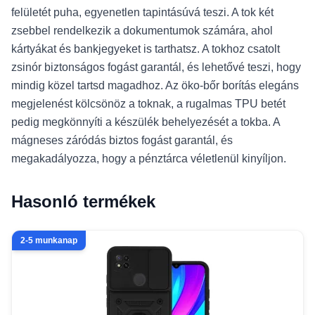
felületét puha, egyenetlen tapintásúvá teszi. A tok két
zsebbel rendelkezik a dokumentumok számára, ahol
kártyákat és bankjegyeket is tarthatsz. A tokhoz csatolt
zsinór biztonságos fogást garantál, és lehetővé teszi, hogy
mindig közel tartsd magadhoz. Az öko-bőr borítás elegáns
megjelenést kölcsönöz a toknak, a rugalmas TPU betét
pedig megkönnyíti a készülék behelyezését a tokba. A
mágneses záródás biztos fogást garantál, és
megakadályozza, hogy a pénztárca véletlenül kinyíljon.
Hasonló termékek
2-5 munkanap