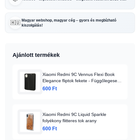
Magyar webshop, magyar cég – gyors és megbízható
🇭🇺
kiszolgálás!
Ajánlott termékek
Xiaomi Redmi 9C Vennus Flexi Book
Elegance fliptok fekete - Függőlegesen
nyíló
600 Ft
Xiaomi Redmi 9C Liquid Sparkle
folyékony flitteres tok arany
600 Ft