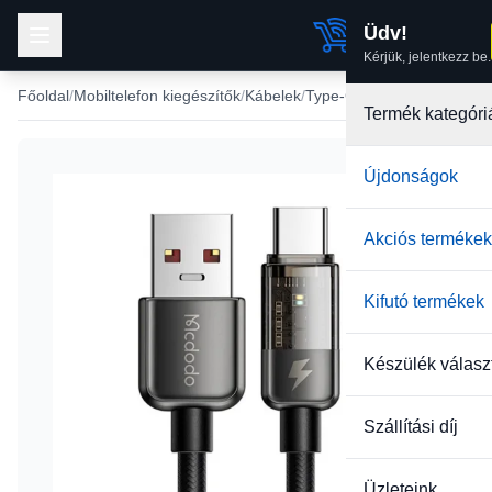
Üdv!
Kérjük, jelentkezz be.
Főoldal
Mobiltelefon kiegészítők
Kábelek
Type-C USB kábel
Termék kategóri
Újdonságok
Akciós termékek
Kifutó termékek
Készülék válasz
Szállítási díj
Üzleteink