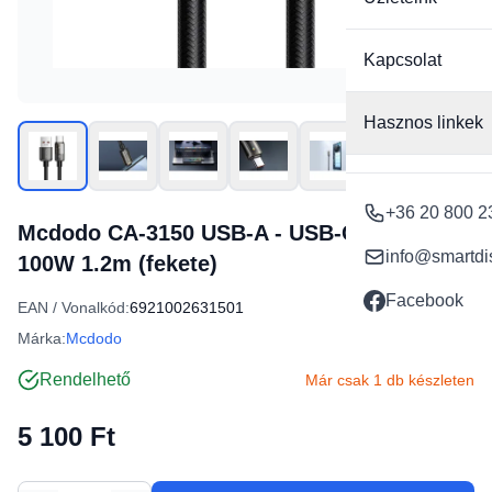
Kapcsolat
Hasznos linkek
+36 20 800 2
Mcdodo CA-3150 USB-A - USB-C kábel 6A
info@smartdi
100W 1.2m (fekete)
Facebook
EAN / Vonalkód:
6921002631501
Márka:
Mcdodo
Rendelhető
Már csak 1 db készleten
5 100 Ft