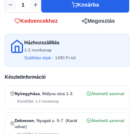
Kosárba
Mennyiség
Kedvencekhez
Megosztás
Házhozszállítás
1-2 munkanap
Szállítási díjak
- 1490 Ft-tól
Készletinformáció
Nyíregyháza
, Mályva utca 1-3.
Átvehető azonnal
Kiszállítás: 1-2 munkanap
Debrecen
, Nyugati u. 5-7. (Karát
Átvehető azonnal
udvar)