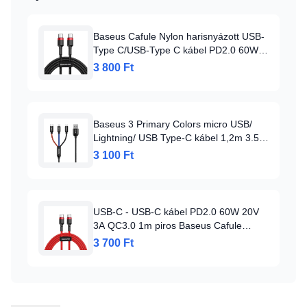
Baseus Cafule Nylon harisnyázott USB-
Type C/USB-Type C kábel PD2.0 60W
20V 3A QC3.0 1m fekete/piros
3 800 Ft
Baseus 3 Primary Colors micro USB/
Lightning/ USB Type-C kábel 1,2m 3.5A
fekete
3 100 Ft
USB-C - USB-C kábel PD2.0 60W 20V
3A QC3.0 1m piros Baseus Cafule
Nylon harisnyázott
3 700 Ft