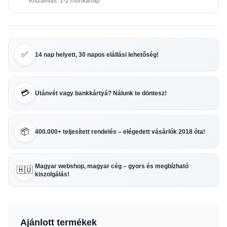
Kiszállítás: 1-2 munkanap
✅
14 nap helyett, 30 napos elállási lehetőség!
💳
Utánvét vagy bankkártyá? Nálunk te döntesz!
📦
400.000+ teljesített rendelés – elégedett vásárlók 2018 óta!
Magyar webshop, magyar cég – gyors és megbízható
🇭🇺
kiszolgálás!
Ajánlott termékek