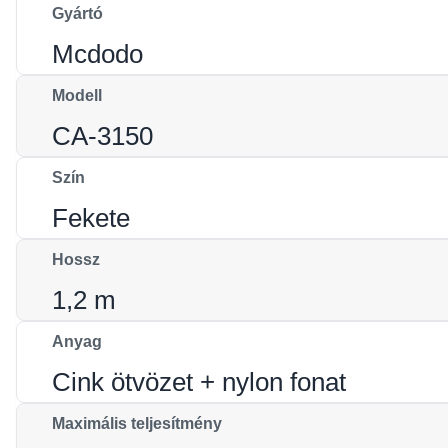
Gyártó
Mcdodo
Modell
CA-3150
Szín
Fekete
Hossz
1,2 m
Anyag
Cink ötvözet + nylon fonat
Maximális teljesítmény