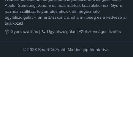
Apple, Samsung, Xiaomi és más márkák készülékeihez. Gyors
házhoz szállítás, folyamatos akciók és megbízható
ügyfélszolgálat – SmartDiszkont, ahol a minőség és a kedvező ár
találkozik!
📦 Gyors szállítás | 📞 Ügyfélszolgálat | 💳 Biztonságos fizetés
© 2026 SmartDiszkont. Minden jog fenntartva.