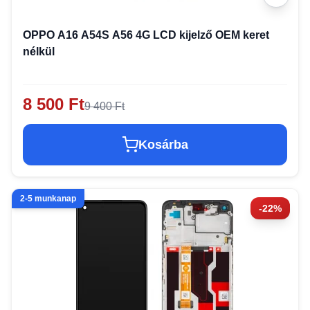
OPPO A16 A54S A56 4G LCD kijelző OEM keret
nélkül
8 500 Ft
9 400 Ft
Kosárba
2-5 munkanap
-22%