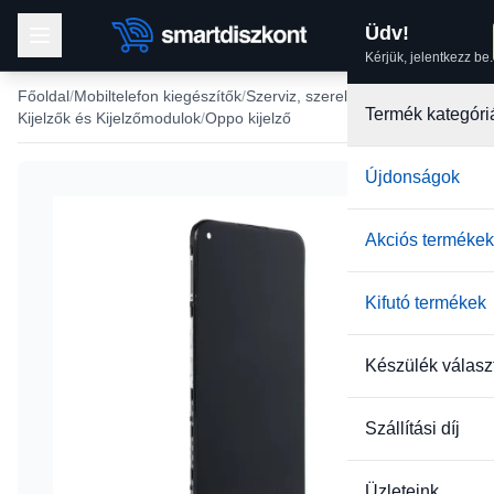
Üdv!
Kérjük, jelentkezz be.
Főoldal
Mobiltelefon kiegészítők
Szerviz, szerelés
Termék kategóri
Kijelzők és Kijelzőmodulok
Oppo kijelző
Újdonságok
Akciós termékek
Kifutó termékek
Készülék válasz
Szállítási díj
Üzleteink