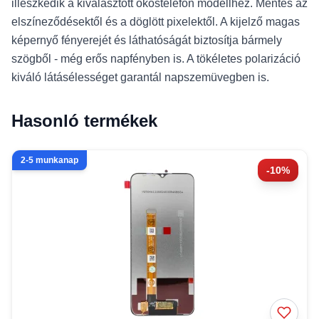
illeszkedik a kiválasztott okostelefon modellhez. Mentes az
elszíneződésektől és a döglött pixelektől. A kijelző magas
képernyő fényerejét és láthatóságát biztosítja bármely
szögből - még erős napfényben is. A tökéletes polarizáció
kiváló látásélességet garantál napszemüvegben is.
Hasonló termékek
2-5 munkanap
-10%