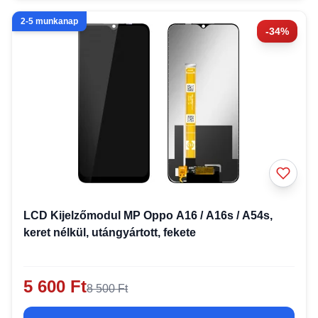
2-5 munkanap
-34%
LCD Kijelzőmodul MP Oppo A16 / A16s / A54s,
keret nélkül, utángyártott, fekete
5 600 Ft
8 500 Ft