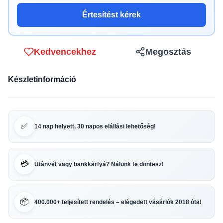
Értesítést kérek
Kedvencekhez
Megosztás
Készletinformáció
✅
14 nap helyett, 30 napos elállási lehetőség!
💳
Utánvét vagy bankkártyá? Nálunk te döntesz!
📦
400.000+ teljesített rendelés – elégedett vásárlók 2018 óta!