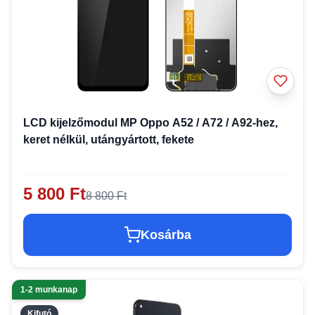
LCD kijelzőmodul MP Oppo A52 / A72 / A92-hez,
keret nélkül, utángyártott, fekete
5 800 Ft
8 800 Ft
Kosárba
1-2 munkanap
Kifutó