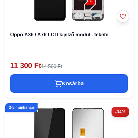
Oppo A36 / A76 LCD kijelző modul - fekete
11 300 Ft
14 500 Ft
Kosárba
2-5 munkanap
-34%