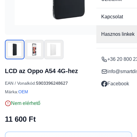
Kapcsolat
Hasznos linkek
+36 20 800 2
LCD az Oppo A54 4G-hez
info@smartdi
EAN / Vonalkód:
5903396248627
Facebook
Márka:
OEM
Nem elérhető
11 600 Ft