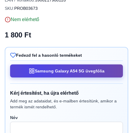
EAN / Vonalkód:
5900217988120
SKU:
PROB03673
Nem elérhető
1 800 Ft
Fedezd fel a hasonló termékeket
Samsung Galaxy A54 5G üvegfólia
Kérj értesítést, ha újra elérhető
Add meg az adataidat, és e-mailben értesítünk, amikor a
termék ismét rendelhető.
Név