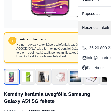
Kapcsolat
Hasznos linkek
Fontos információ
Ha nem egyezik a tok képe a telefonja kivágásaival, NE
+36 20 800 2
AGGÓDJON. A tok a termék nevében, leírásában szereplő
telefonmodellhez készült, pontosan illeszkedő
kivágásokkal és csatlakozóhelyekkel.
info@smartdi
Facebook
Kemény kerámia üvegfólia Samsung
Galaxy A54 5G fekete