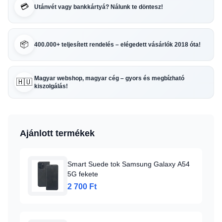
💳
Utánvét vagy bankkártyá? Nálunk te döntesz!
📦
400.000+ teljesített rendelés – elégedett vásárlók 2018 óta!
Magyar webshop, magyar cég – gyors és megbízható
🇭🇺
kiszolgálás!
Ajánlott termékek
Smart Suede tok Samsung Galaxy A54
5G fekete
2 700 Ft