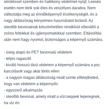
sérüléssel szemben és hatékony védelmet nyújt. Leesés
esetén nem törik sok éles és veszélyes darabra. Nem
változtatja meg az érintőképernyő érzékenységét, és a
nagy átlátszóság kényelmes használatot biztosít. Az
oleofób bevonatnak köszönhetően rendkívül ellenálló a
zsíros foltokkal és ujjlenyomatokkal szemben. Eltávolítás
után nem hagy nyomot, biztonságos a képernyő számára.
- üveg alapú és PET bevonatú védelem
- teljes ragasztó
- kiváló hosszú távú védelem a képernyő számára a por,
karcolások vagy akár törés ellen
- a nagyon magas átlátszóság miatt szinte elfelejtheted,
hogy van védelem a képernyőn
- egyszerű alkalmazás
- oleofób bevonat, amely miatt a vízcseppek leperegnek,
ha víz éri