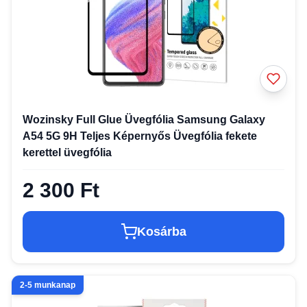
Wozinsky Full Glue Üvegfólia Samsung Galaxy
A54 5G 9H Teljes Képernyős Üvegfólia fekete
kerettel üvegfólia
2 300 Ft
Kosárba
2-5 munkanap