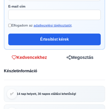
E-mail cím
Elfogadom az
adatkezelési tájékoztatót
.
Értesítést kérek
Kedvencekhez
Megosztás
Készletinformáció
✅
14 nap helyett, 30 napos elállási lehetőség!