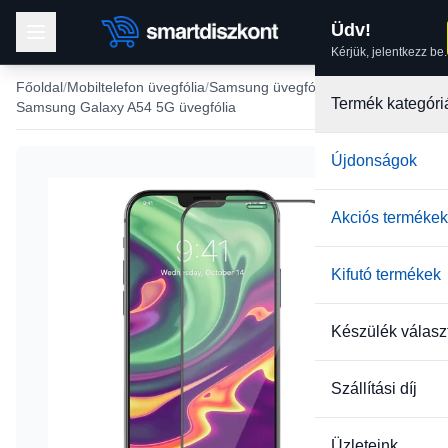
Üdv!
Kérjük, jelentkezz be.
Főoldal
Mobiltelefon üvegfólia
Samsung üvegfólia
Termék kategóri
Samsung Galaxy A54 5G üvegfólia
Újdonságok
Akciós termékek
Kifutó termékek
Készülék válasz
Szállítási díj
Üzleteink