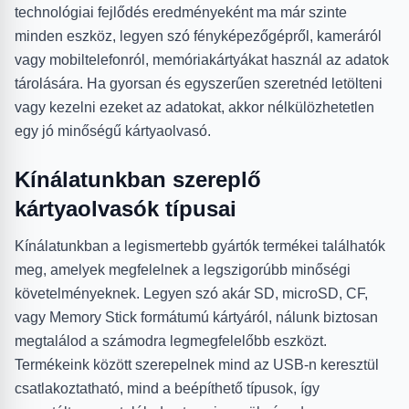
technológiai fejlődés eredményeként ma már szinte
minden eszköz, legyen szó fényképezőgépről, kameráról
vagy mobiltelefonról, memóriakártyákat használ az adatok
tárolására. Ha gyorsan és egyszerűen szeretnéd letölteni
vagy kezelni ezeket az adatokat, akkor nélkülözhetetlen
egy jó minőségű kártyaolvasó.
Kínálatunkban szereplő
kártyaolvasók típusai
Kínálatunkban a legismertebb gyártók termékei találhatók
meg, amelyek megfelelnek a legszigorúbb minőségi
követelményeknek. Legyen szó akár SD, microSD, CF,
vagy Memory Stick formátumú kártyáról, nálunk biztosan
megtalálod a számodra legmegfelelőbb eszközt.
Termékeink között szerepelnek mind az USB-n keresztül
csatlakoztatható, mind a beépíthető típusok, így