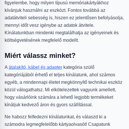
figyelembe, hogy milyen típusú memóriakártyákhoz
kívánjuk használni az eszközt. Fontos továbbá az
adatátviteli sebesség is, hiszen ez jelentősen befolyásolja,
mennyi időt vesz igénybe az adatok átvitele.
Kínálatunkban mindenki megtalálhatja az igényeinek és
költségvetésének megfelelő modellt.
Miért válassz minket?
A
átalakító, kábel és adapter
kategória szülő
kategóriájából érhető el teljes kínálatunk, ahol számos
egyéb, a mindennapi életet megkönnyítő technikai eszköz
közül válogathatsz. Mi elkötelezettek vagyunk amellett,
hogy vásárlóink számára a lehető legjobb termékeket
kínáljuk kedvező áron és gyors szállítással.
Ne habozz felfedezni kínálatunkat, és válaszd ki a
számodra legmegfelelőbb kártyaolvasót! Csapatunk