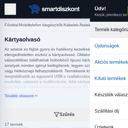
Üdv!
Kérjük, jelentkezz be.
Főoldal
Mobiltelefon kiegészítők
Kábelek
Átalakító kábel, adapter
Termék kategóri
Kártyaolvasó
Újdonságok
Az adatok és fájlok gyors és hatékony kezeléséhez
elengedhetetlen eszköz a kártyaolvasó. Oldalunkon széles
választékban találhatóak különböző típusú kártyaolvasók,
Akciós termékek
amelyek minden igényt kielégítenek, legyen szó fotós, videós,
vagy hétköznapi felhasználásról. Termékeink között
megtalálhatók az egyszerű USB-s csatlakozással működő
Kifutó termékek
modellek, valamint a multifunkciós, több kártyatípust is támogató
megoldások, amelyek kiválóan alkalmasak SD, microSD és más
memóriakártyák kezelésére. Minden kártyaolvasónk szigorú
Készülék válasz
Tovább olvasom
minőségi követelményeknek felel meg, így a vásárlóink biztosak
lehetnek abban, hogy megbízható eszközt kapnak, amely hosszú
távon is kiválóan működik.
Szállítási díj
Szűrés
A modern technológia mindennapjaink szerves részévé vált, ezért
fontos, hogy az adatainkat gyorsan és biztonságosan érhessük
17 termék
Üzleteink