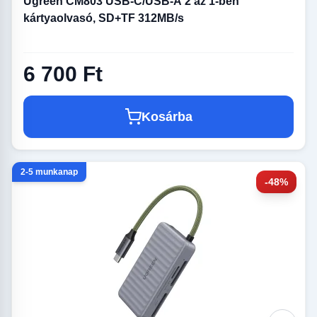
Ugreen CM803 USB-C/USB-A 2 az 1-ben
kártyaolvasó, SD+TF 312MB/s
6 700 Ft
Kosárba
2-5 munkanap
-48%