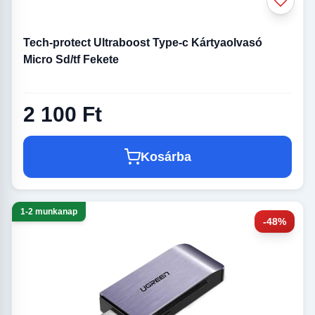
Tech-protect Ultraboost Type-c Kártyaolvasó
Micro Sd/tf Fekete
2 100 Ft
Kosárba
1-2 munkanap
-48%