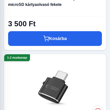
microSD kártyaolvasó fekete
3 500 Ft
Kosárba
1-2 munkanap