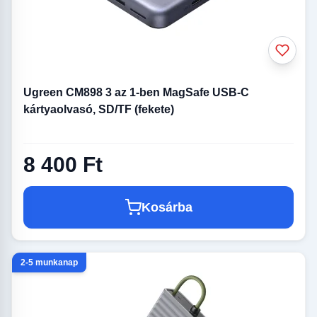
Ugreen CM898 3 az 1-ben MagSafe USB-C
kártyaolvasó, SD/TF (fekete)
8 400 Ft
Kosárba
2-5 munkanap