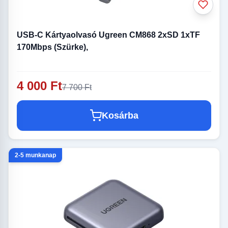
USB-C Kártyaolvasó Ugreen CM868 2xSD 1xTF
170Mbps (Szürke),
4 000 Ft
7 700 Ft
Kosárba
2-5 munkanap