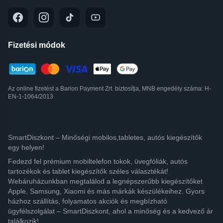
Fizetési módok
Az online fizetést a Barion Payment Zrt. biztosítja, MNB engedély száma: H-
EN-1-1064/2013
SmartDiszkont – Minőségi mobilos,tabletes, autós kiegészítők
egy helyen!
Fedezd fel prémium mobiltelefon tokok, üvegfóliák, autós
tartozékok és tablet kiegészítők széles választékát!
Webáruházunkban megtalálod a legnépszerűbb kiegészítőket
Apple, Samsung, Xiaomi és más márkák készülékeihez. Gyors
házhoz szállítás, folyamatos akciók és megbízható
ügyfélszolgálat – SmartDiszkont, ahol a minőség és a kedvező ár
találkozik!