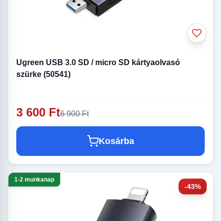
Ugreen USB 3.0 SD / micro SD kártyaolvasó
szürke (50541)
3 600 Ft
6 900 Ft
Kosárba
1-2 munkanap
-43%