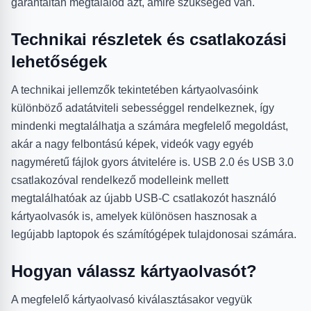
garantáltan megtalálod azt, amire szükséged van.
Technikai részletek és csatlakozási
lehetőségek
A technikai jellemzők tekintetében kártyaolvasóink
különböző adatátviteli sebességgel rendelkeznek, így
mindenki megtalálhatja a számára megfelelő megoldást,
akár a nagy felbontású képek, videók vagy egyéb
nagyméretű fájlok gyors átvitelére is. USB 2.0 és USB 3.0
csatlakozóval rendelkező modelleink mellett
megtalálhatóak az újabb USB-C csatlakozót használó
kártyaolvasók is, amelyek különösen hasznosak a
legújabb laptopok és számítógépek tulajdonosai számára.
Hogyan válassz kártyaolvasót?
A megfelelő kártyaolvasó kiválasztásakor vegyük