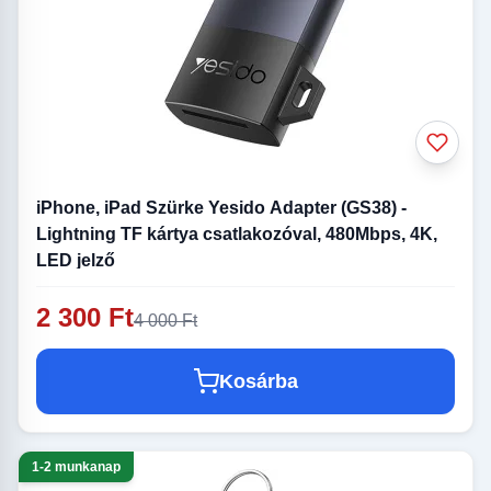
iPhone, iPad Szürke Yesido Adapter (GS38) -
Lightning TF kártya csatlakozóval, 480Mbps, 4K,
LED jelző
2 300 Ft
4 000 Ft
Kosárba
1-2 munkanap