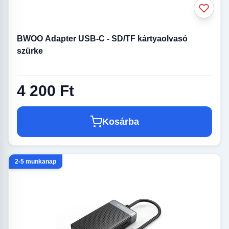
BWOO Adapter USB-C - SD/TF kártyaolvasó
szürke
4 200 Ft
Kosárba
2-5 munkanap