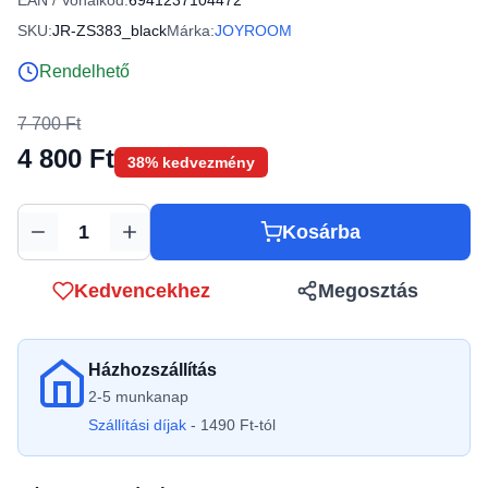
EAN / Vonalkód:
6941237104472
SKU:
JR-ZS383_black
Márka:
JOYROOM
Rendelhető
7 700 Ft
4 800 Ft
38% kedvezmény
Kosárba
Mennyiség
Kedvencekhez
Megosztás
Házhozszállítás
2-5 munkanap
Szállítási díjak
- 1490 Ft-tól