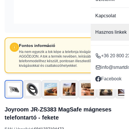
Kapcsolat
Hasznos linkek
Fontos információ
Ha nem egyezik a tok képe a telefonja kivágásaival, NE
+36 20 800 2
AGGÓDJON. A tok a termék nevében, leírásában szereplő
telefonmodellhez készült, pontosan illeszkedő
kivágásokkal és csatlakozóhelyekkel.
info@smartdi
Facebook
Joyroom JR-ZS383 MagSafe mágneses
telefontartó - fekete