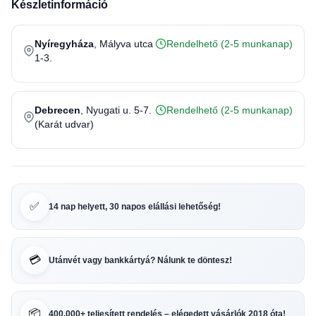
Készletinformáció
Nyíregyháza
, Mályva utca
Rendelhető (2-5 munkanap)
1-3.
Debrecen
, Nyugati u. 5-7.
Rendelhető (2-5 munkanap)
(Karát udvar)
✅
14 nap helyett, 30 napos elállási lehetőség!
💳
Utánvét vagy bankkártyá? Nálunk te döntesz!
📦
400.000+ teljesített rendelés – elégedett vásárlók 2018 óta!