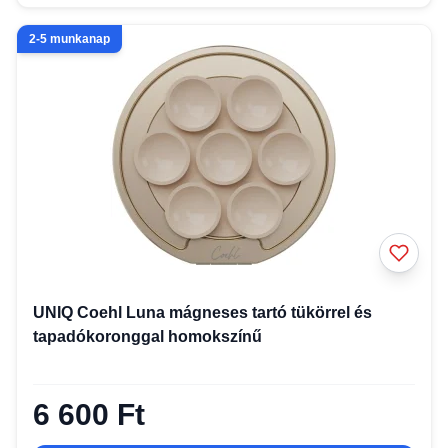
2-5 munkanap
UNIQ Coehl Luna mágneses tartó tükörrel és
tapadókoronggal homokszínű
6 600 Ft