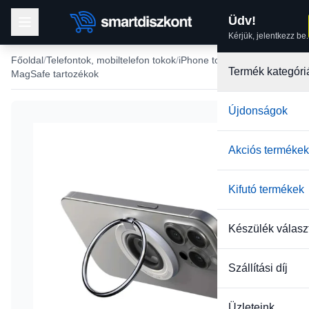
Üdv!
Kérjük, jelentkezz be.
Főoldal
Telefontok, mobiltelefon tokok
iPhone tokok
Termék kategóri
MagSafe tartozékok
Újdonságok
-38%
Akciós termékek
Kifutó termékek
Készülék válasz
Szállítási díj
Üzleteink