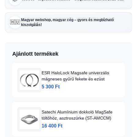
Magyar webshop, magyar cég – gyors és megbízható
🇭🇺
kiszolgálás!
Ajánlott termékek
ESR HaloLock Magsafe univerzális
mágneses gyűrű fekete és ezüst
5 300 Ft
Satechi Alumínium dokkoló MagSafe
töltőhöz, asztroszürke (ST-AMCCM)
16 400 Ft