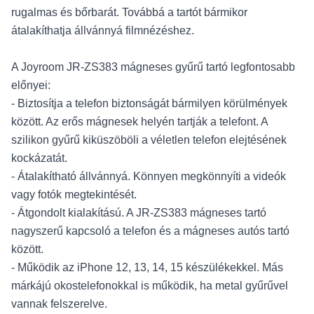
rugalmas és bőrbarát. Továbbá a tartót bármikor
átalakíthatja állvánnyá filmnézéshez.
A Joyroom JR-ZS383 mágneses gyűrű tartó legfontosabb
előnyei:
- Biztosítja a telefon biztonságát bármilyen körülmények
között. Az erős mágnesek helyén tartják a telefont. A
szilikon gyűrű kiküszöböli a véletlen telefon elejtésének
kockázatát.
- Átalakítható állvánnyá. Könnyen megkönnyíti a videók
vagy fotók megtekintését.
- Átgondolt kialakítású. A JR-ZS383 mágneses tartó
nagyszerű kapcsoló a telefon és a mágneses autós tartó
között.
- Működik az iPhone 12, 13, 14, 15 készülékekkel. Más
márkájú okostelefonokkal is működik, ha metal gyűrűvel
vannak felszerelve.