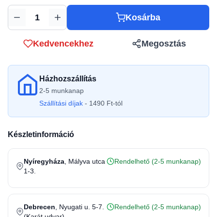
Kosárba
Mennyiség
Kedvencekhez
Megosztás
Házhozszállítás
2-5 munkanap
Szállítási díjak
- 1490 Ft-tól
Készletinformáció
Nyíregyháza
, Mályva utca
Rendelhető (2-5 munkanap)
1-3.
Debrecen
, Nyugati u. 5-7.
Rendelhető (2-5 munkanap)
(Karát udvar)