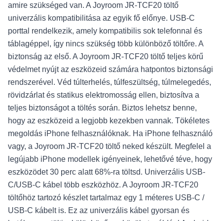
amire szükséged van. A Joyroom JR-TCF20 töltő
univerzális kompatibilitása az egyik fő előnye. USB-C
porttal rendelkezik, amely kompatibilis sok telefonnal és
táblagéppel, így nincs szükség több különböző töltőre. A
biztonság az első. A Joyroom JR-TCF20 töltő teljes körű
védelmet nyújt az eszközeid számára hatpontos biztonsági
rendszerével. Véd túlterhelés, túlfeszültség, túlmelegedés,
rövidzárlat és statikus elektromosság ellen, biztosítva a
teljes biztonságot a töltés során. Biztos lehetsz benne,
hogy az eszközeid a legjobb kezekben vannak. Tökéletes
megoldás iPhone felhasználóknak. Ha iPhone felhasználó
vagy, a Joyroom JR-TCF20 töltő neked készült. Megfelel a
legújabb iPhone modellek igényeinek, lehetővé téve, hogy
eszközödet 30 perc alatt 68%-ra töltsd. Univerzális USB-
C/USB-C kábel több eszközhöz. A Joyroom JR-TCF20
töltőhöz tartozó készlet tartalmaz egy 1 méteres USB-C /
USB-C kábelt is. Ez az univerzális kábel gyorsan és