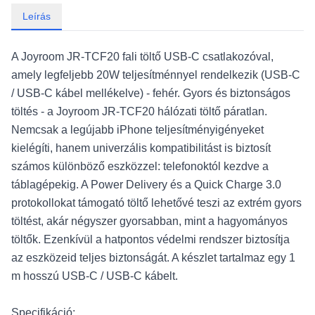
Leírás
A Joyroom JR-TCF20 fali töltő USB-C csatlakozóval,
amely legfeljebb 20W teljesítménnyel rendelkezik (USB-C
/ USB-C kábel mellékelve) - fehér. Gyors és biztonságos
töltés - a Joyroom JR-TCF20 hálózati töltő páratlan.
Nemcsak a legújabb iPhone teljesítményigényeket
kielégíti, hanem univerzális kompatibilitást is biztosít
számos különböző eszközzel: telefonoktól kezdve a
táblagépekig. A Power Delivery és a Quick Charge 3.0
protokollokat támogató töltő lehetővé teszi az extrém gyors
töltést, akár négyszer gyorsabban, mint a hagyományos
töltők. Ezenkívül a hatpontos védelmi rendszer biztosítja
az eszközeid teljes biztonságát. A készlet tartalmaz egy 1
m hosszú USB-C / USB-C kábelt.
Specifikáció: