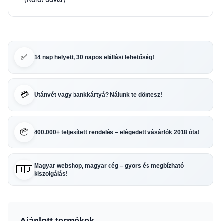
✅
14 nap helyett, 30 napos elállási lehetőség!
💳
Utánvét vagy bankkártyá? Nálunk te döntesz!
📦
400.000+ teljesített rendelés – elégedett vásárlók 2018 óta!
Magyar webshop, magyar cég – gyors és megbízható
🇭🇺
kiszolgálás!
Ajánlott termékek