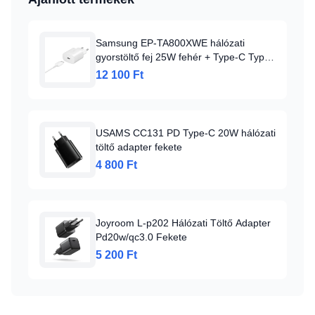
Samsung EP-TA800XWE hálózati
gyorstöltő fej 25W fehér + Type-C Type-
C kábel
12 100 Ft
USAMS CC131 PD Type-C 20W hálózati
töltő adapter fekete
4 800 Ft
Joyroom L-p202 Hálózati Töltő Adapter
Pd20w/qc3.0 Fekete
5 200 Ft