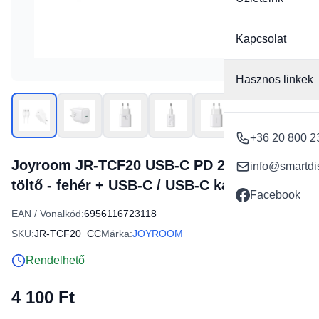
Kapcsolat
Hasznos linkek
+36 20 800 2
Joyroom JR-TCF20 USB-C PD 20W hálózati
info@smartdi
töltő - fehér + USB-C / USB-C kábel 1m
Facebook
EAN / Vonalkód:
6956116723118
SKU:
JR-TCF20_CC
Márka:
JOYROOM
Rendelhető
4 100 Ft