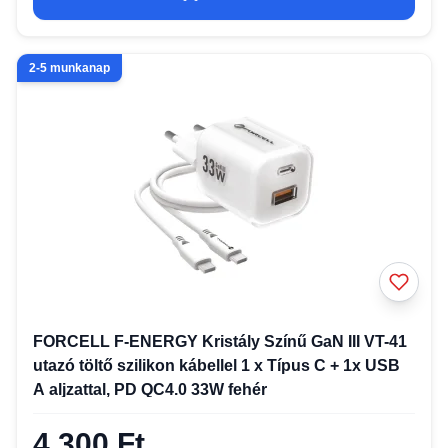
2-5 munkanap
FORCELL F-ENERGY Kristály Színű GaN III VT-41
utazó töltő szilikon kábellel 1 x Típus C + 1x USB
A aljzattal, PD QC4.0 33W fehér
4 300 Ft