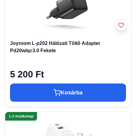
Joyroom L-p202 Hálózati Töltő Adapter
Pd20w/qc3.0 Fekete
5 200 Ft
Kosárba
1-2 munkanap