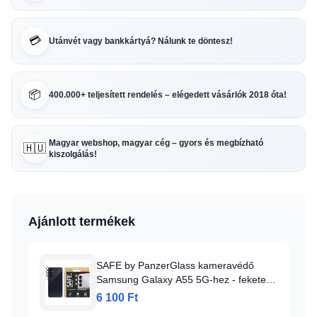
💳
Utánvét vagy bankkártyá? Nálunk te döntesz!
📦
400.000+ teljesített rendelés – elégedett vásárlók 2018 óta!
Magyar webshop, magyar cég – gyors és megbízható
🇭🇺
kiszolgálás!
Ajánlott termékek
SAFE by PanzerGlass kameravédő
Samsung Galaxy A55 5G-hez - fekete
kerettel
6 100 Ft