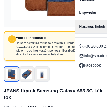
Kapcsolat
Hasznos linkek
Fontos információ
Ha nem egyezik a tok képe a telefonja kivágásaival, NE
+36 20 800 2
AGGÓDJON. A tok a termék nevében, leírásában szereplő
telefonmodellhez készült, pontosan illeszkedő
kivágásokkal és csatlakozóhelyekkel.
info@smartdi
Facebook
JEANS fliptok Samsung Galaxy A55 5G kék
tok