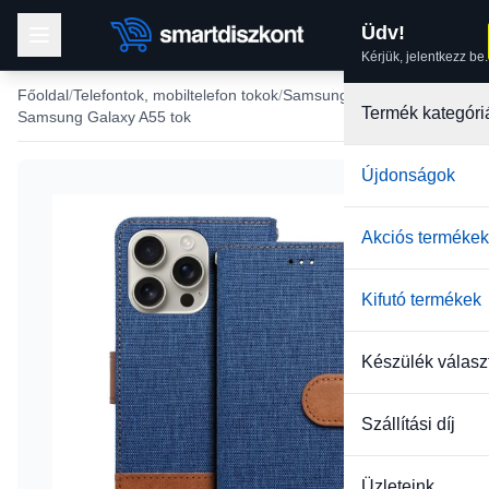
Üdv!
Kérjük, jelentkezz be.
Főoldal
Telefontok, mobiltelefon tokok
Samsung tokok
Termék kategóri
Samsung Galaxy A55 tok
Újdonságok
Akciós termékek
Kifutó termékek
Készülék válasz
Szállítási díj
Üzleteink