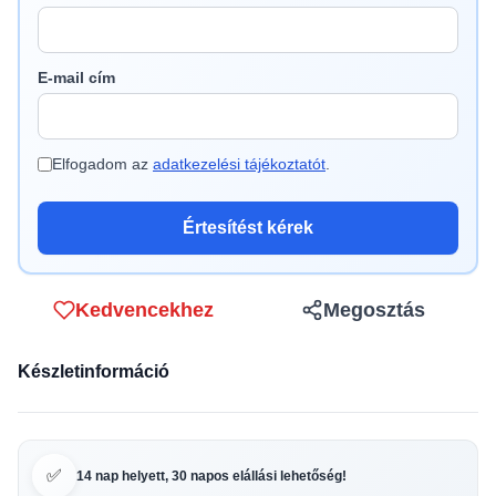
E-mail cím
Elfogadom az
adatkezelési tájékoztatót
.
Értesítést kérek
Kedvencekhez
Megosztás
Készletinformáció
✅
14 nap helyett, 30 napos elállási lehetőség!