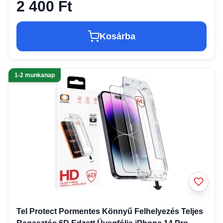
2 400 Ft
Kosárba
1-2 munkanap
Tel Protect Pormentes Könnyű Felhelyezés Teljes