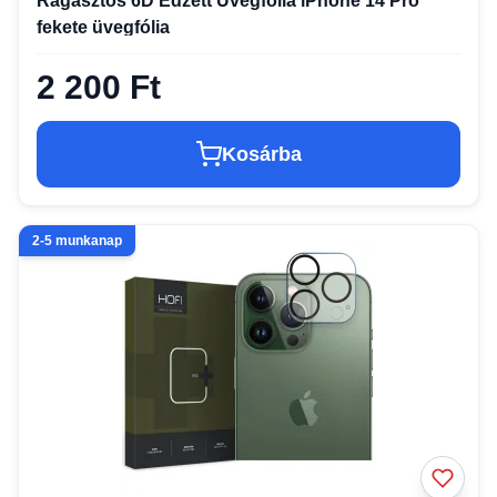
Ragasztós 6D Edzett Üvegfólia iPhone 14 Pro
fekete üvegfólia
2 200 Ft
Kosárba
2-5 munkanap