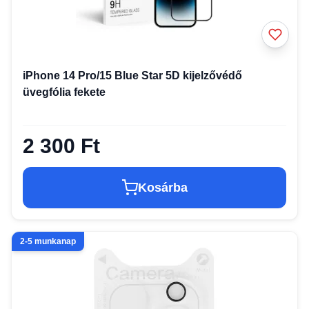
iPhone 14 Pro/15 Blue Star 5D kijelzővédő
üvegfólia fekete
2 300 Ft
Kosárba
2-5 munkanap