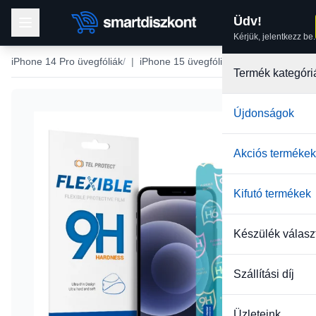
Üdv!
Kérjük, jelentkezz be.
iPhone 14 Pro üvegfóliák
|
iPhone 15 üvegfólia
Termék kategóri
Újdonságok
Akciós termékek
Kifutó termékek
Készülék válasz
Szállítási díj
Üzleteink