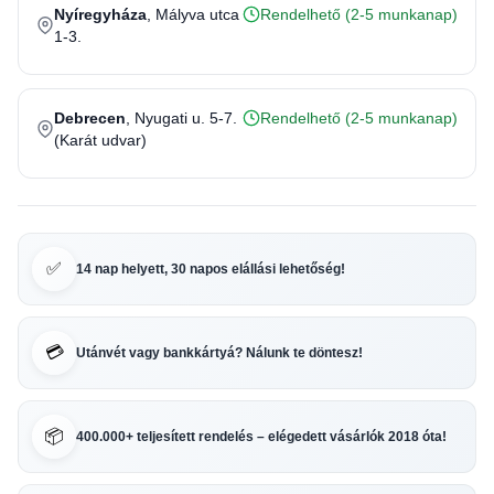
Nyíregyháza
, Mályva utca
Rendelhető (2-5 munkanap)
1-3.
Debrecen
, Nyugati u. 5-7.
Rendelhető (2-5 munkanap)
(Karát udvar)
✅
14 nap helyett, 30 napos elállási lehetőség!
💳
Utánvét vagy bankkártyá? Nálunk te döntesz!
📦
400.000+ teljesített rendelés – elégedett vásárlók 2018 óta!