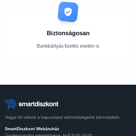
Biztonságosan
Bankkártyás fizetés esetén is
Vegye fel velünk a kapcsolatot elérhetőségeink bármelyikén.
SmartDiszkont Webáruház
Ügyfélszolgálat elérhetősége: H-P 9:00-16:00