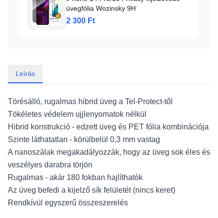
üvegfólia Wozinsky 9H
2 300 Ft
Leírás
Törésálló, rugalmas hibrid üveg a Tel-Protect-től
Tökéletes védelem ujjlenyomatok nélkül
Hibrid konstrukció - edzett üveg és PET fólia kombinációja
Szinte láthatatlan - körülbelül 0,3 mm vastag
A nanoszálak megakadályozzák, hogy az üveg sok éles és
veszélyes darabra törjön
Rugalmas - akár 180 fokban hajlíthatók
Az üveg befedi a kijelző sík felületét (nincs keret)
Rendkívül egyszerű összeszerelés