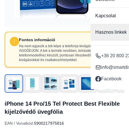
Kapcsolat
Hasznos linkek
Fontos információ
Ha nem egyezik a tok képe a telefonja kivágásaival, NE
AGGÓDJON. A tok a termék nevében, leírásában szereplő
telefonmodellhez készült, pontosan illeszkedő
+36 20 800 2
kivágásokkal és csatlakozóhelyekkel.
info@smartdi
Facebook
iPhone 14 Pro/15 Tel Protect Best Flexible
kijelzővédő üvegfólia
EAN / Vonalkód:
5900217975816