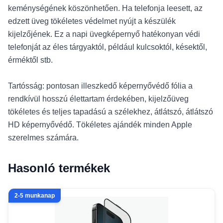
keménységének köszönhetően. Ha telefonja leesett, az
edzett üveg tökéletes védelmet nyújt a készülék
kijelzőjének. Ez a napi üvegképernyő hatékonyan védi
telefonját az éles tárgyaktól, például kulcsoktól, késektől,
érméktől stb.
Tartósság: pontosan illeszkedő képernyővédő fólia a
rendkívül hosszú élettartam érdekében, kijelzőüveg
tökéletes és teljes tapadású a szélekhez, átlátszó, átlátszó
HD képernyővédő. Tökéletes ajándék minden Apple
szerelmes számára.
Hasonló termékek
2-5 munkanap