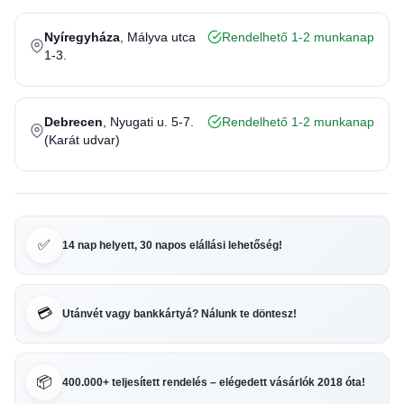
Nyíregyháza
, Mályva utca
Rendelhető 1-2 munkanap
1-3.
Debrecen
, Nyugati u. 5-7.
Rendelhető 1-2 munkanap
(Karát udvar)
✅
14 nap helyett, 30 napos elállási lehetőség!
💳
Utánvét vagy bankkártyá? Nálunk te döntesz!
📦
400.000+ teljesített rendelés – elégedett vásárlók 2018 óta!