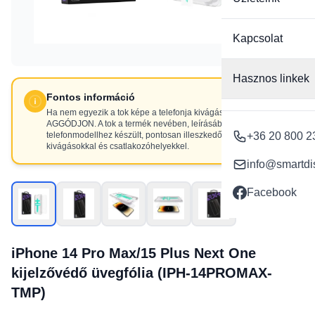
Kapcsolat
Hasznos linkek
Fontos információ
Ha nem egyezik a tok képe a telefonja kivágásaival, NE
AGGÓDJON. A tok a termék nevében, leírásában szereplő
telefonmodellhez készült, pontosan illeszkedő
+36 20 800 2
kivágásokkal és csatlakozóhelyekkel.
info@smartdi
Facebook
iPhone 14 Pro Max/15 Plus Next One
kijelzővédő üvegfólia (IPH-14PROMAX-
TMP)