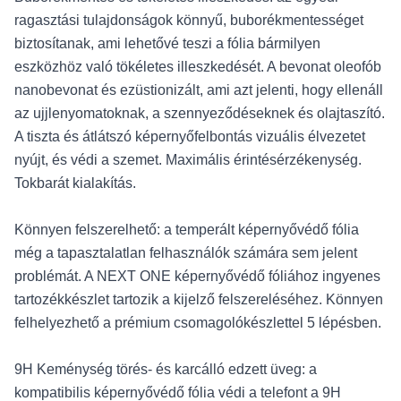
ragasztási tulajdonságok könnyű, buborékmentességet
biztosítanak, ami lehetővé teszi a fólia bármilyen
eszközhöz való tökéletes illeszkedését. A bevonat oleofób
nanobevonat és ezüstionizált, ami azt jelenti, hogy ellenáll
az ujjlenyomatoknak, a szennyeződéseknek és olajtaszító.
A tiszta és átlátszó képernyőfelbontás vizuális élvezetet
nyújt, és védi a szemet. Maximális érintésérzékenység.
Tokbarát kialakítás.
Könnyen felszerelhető: a temperált képernyővédő fólia
még a tapasztalatlan felhasználók számára sem jelent
problémát. A NEXT ONE képernyővédő fóliához ingyenes
tartozékkészlet tartozik a kijelző felszereléséhez. Könnyen
felhelyezhető a prémium csomagolókészlettel 5 lépésben.
9H Keménység törés- és karcálló edzett üveg: a
kompatibilis képernyővédő fólia védi a telefont a 9H