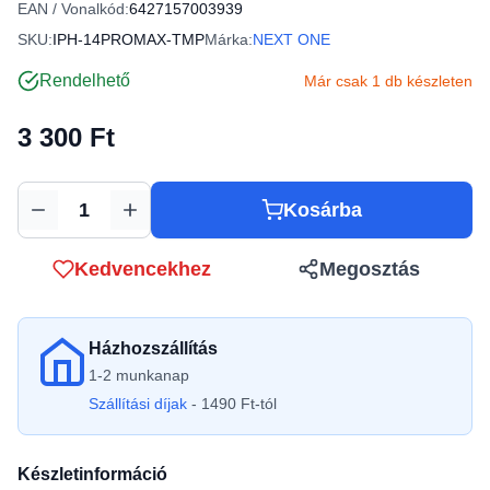
EAN / Vonalkód:
6427157003939
SKU:
IPH-14PROMAX-TMP
Márka:
NEXT ONE
Rendelhető
Már csak 1 db készleten
3 300 Ft
Kosárba
Mennyiség
Kedvencekhez
Megosztás
Házhozszállítás
1-2 munkanap
Szállítási díjak
- 1490 Ft-tól
Készletinformáció