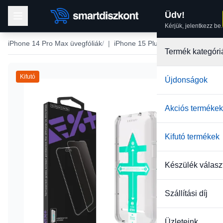
Üdv!
Kérjük, jelentkezz be.
iPhone 14 Pro Max üvegfóliák
|
iPhone 15 Plus üvegfólia
Termék kategóri
Kifutó
Újdonságok
Akciós termékek
Kifutó termékek
Készülék válasz
Szállítási díj
Üzleteink