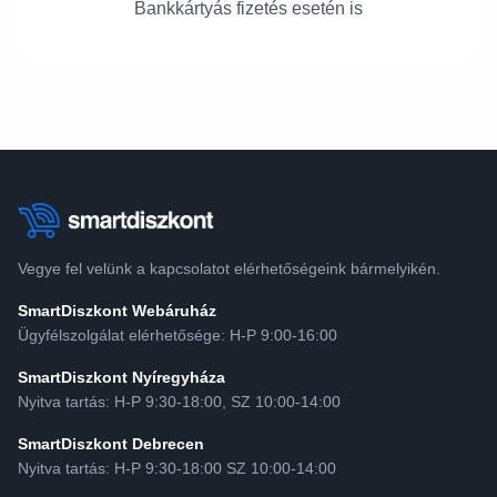
Bankkártyás fizetés esetén is
Vegye fel velünk a kapcsolatot elérhetőségeink bármelyikén.
SmartDiszkont Webáruház
Ügyfélszolgálat elérhetősége: H-P 9:00-16:00
SmartDiszkont Nyíregyháza
Nyitva tartás: H-P 9:30-18:00, SZ 10:00-14:00
SmartDiszkont Debrecen
Nyitva tartás: H-P 9:30-18:00 SZ 10:00-14:00