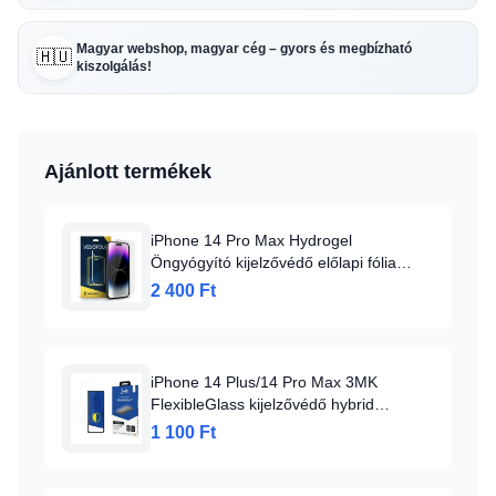
Magyar webshop, magyar cég – gyors és megbízható
🇭🇺
kiszolgálás!
Ajánlott termékek
iPhone 14 Pro Max Hydrogel
Öngyógyító kijelzővédő előlapi fólia
Alphajack
2 400 Ft
iPhone 14 Plus/14 Pro Max 3MK
FlexibleGlass kijelzővédő hybrid
üvegfólia
1 100 Ft