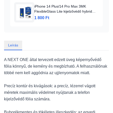
iPhone 14 Plus/14 Pro Max 3MK
FlexibleGlass Lite kijelzővédő hybrid
üvegfólia
1 800 Ft
Leírás
A NEXT ONE által tervezett edzett üveg képernyővédő
fólia könnyű, de kemény és megbízható. A felhasználónak
többé nem kell aggódnia az ujjlenyomatok miatt.
Precíz kontúr és kivágások: a precíz, lézerrel vágott
méretek maximális védelmet nyújtanak a telefon
kijelzővédő fólia számára.
Buborékmentes és tökéletes illeszkedés: az egyedi