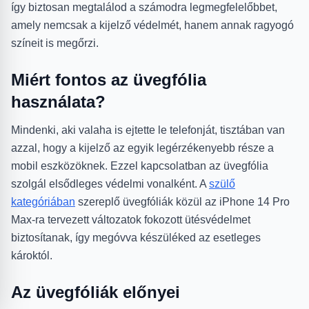
így biztosan megtalálod a számodra legmegfelelőbbet,
amely nemcsak a kijelző védelmét, hanem annak ragyogó
színeit is megőrzi.
Miért fontos az üvegfólia
használata?
Mindenki, aki valaha is ejtette le telefonját, tisztában van
azzal, hogy a kijelző az egyik legérzékenyebb része a
mobil eszközöknek. Ezzel kapcsolatban az üvegfólia
szolgál elsődleges védelmi vonalként. A
szülő
kategóriában
szereplő üvegfóliák közül az iPhone 14 Pro
Max-ra tervezett változatok fokozott ütésvédelmet
biztosítanak, így megóvva készüléked az esetleges
károktól.
Az üvegfóliák előnyei