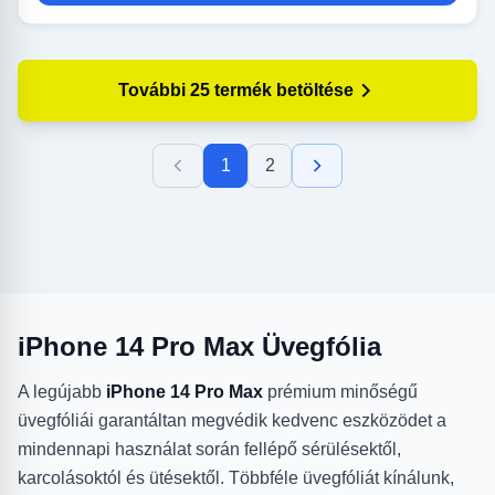
További 25 termék betöltése
1
2
iPhone 14 Pro Max Üvegfólia
A legújabb
iPhone 14 Pro Max
prémium minőségű
üvegfóliái garantáltan megvédik kedvenc eszközödet a
mindennapi használat során fellépő sérülésektől,
karcolásoktól és ütésektől. Többféle üvegfóliát kínálunk,