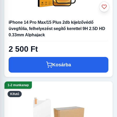
iPhone 14 Pro Max/15 Plus 2db kijelzővédő
üvegfólia, felhelyezést segítő kerettel 9H 2.5D HD
0.33mm Alphajack
2 500 Ft
Kosárba
1-2 munkanap
Kifutó