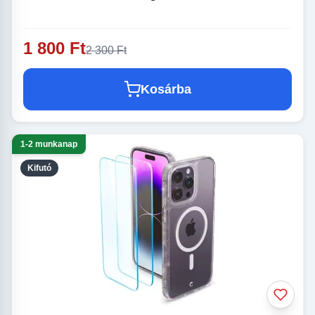
1 800 Ft
2 300 Ft
Kosárba
1-2 munkanap
Kifutó