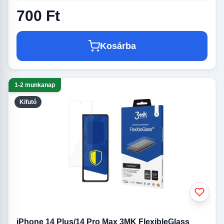
700 Ft
Kosárba
1-2 munkanap
Kifutó
iPhone 14 Plus/14 Pro Max 3MK FlexibleGlass