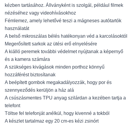
kézben tartásához. Állványként is szolgál, például filmek
nézéséhez vagy videohívásokhoz
Fémlemez, amely lehetővé teszi a mágneses autótartók
használatát
A belső mikroszálas bélés hatékonyan véd a karcolásoktól
Megerősített sarkok az ütési erő elnyelésére
A kiálló peremek további védelmet nyújtanak a képernyő
és a kamera számára
A szükséges kivágások minden porthoz könnyű
hozzáférést biztosítanak
A beépített gombok megakadályozzák, hogy por és
szennyeződés kerüljön a ház alá
A csúszásmentes TPU anyag szilárdan a kezében tartja a
telefont
Töltse fel telefonját anélkül, hogy kivenné a tokból
A készlet tartalmaz egy 20 cm-es kézi zsinórt