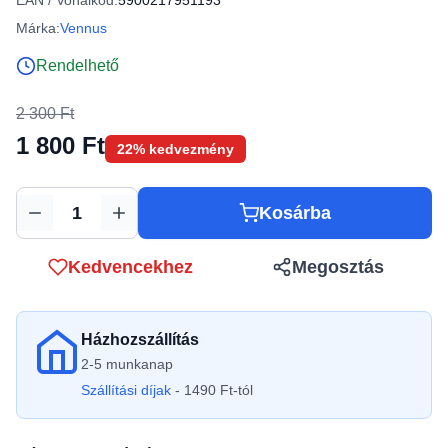
EAN / Vonalkód:
5900217951193
Márka:
Vennus
Rendelhető
2 300 Ft
1 800 Ft
22% kedvezmény
Kosárba
Mennyiség
Kedvencekhez
Megosztás
Házhozszállítás
2-5 munkanap
Szállítási díjak
- 1490 Ft-tól