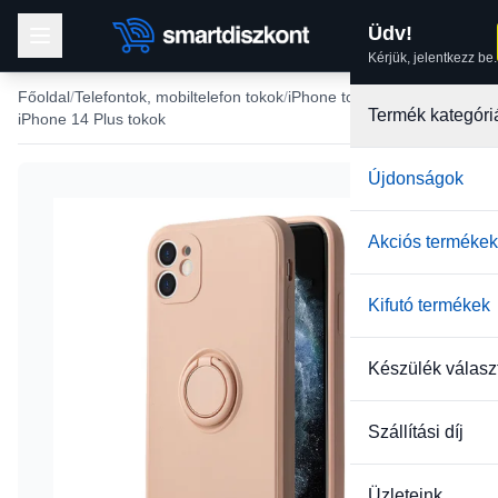
Üdv!
Kérjük, jelentkezz be.
Főoldal
Telefontok, mobiltelefon tokok
iPhone tokok
Termék kategóri
iPhone 14 Plus tokok
Újdonságok
-22%
Akciós termékek
Kifutó termékek
Készülék válasz
Szállítási díj
Üzleteink