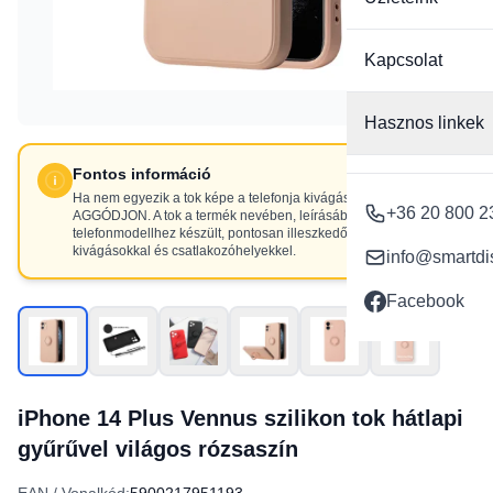
Kapcsolat
Hasznos linkek
Fontos információ
Ha nem egyezik a tok képe a telefonja kivágásaival, NE
+36 20 800 2
AGGÓDJON. A tok a termék nevében, leírásában szereplő
telefonmodellhez készült, pontosan illeszkedő
kivágásokkal és csatlakozóhelyekkel.
info@smartdi
Facebook
iPhone 14 Plus Vennus szilikon tok hátlapi
gyűrűvel világos rózsaszín