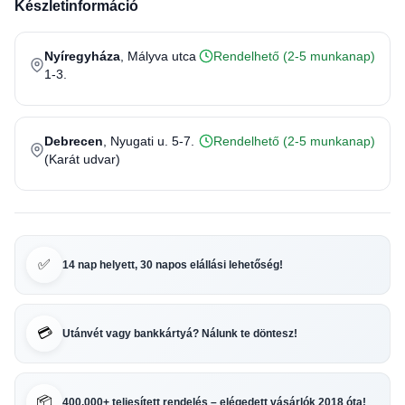
Készletinformáció
Nyíregyháza
, Mályva utca
Rendelhető (2-5 munkanap)
1-3.
Debrecen
, Nyugati u. 5-7.
Rendelhető (2-5 munkanap)
(Karát udvar)
✅
14 nap helyett, 30 napos elállási lehetőség!
💳
Utánvét vagy bankkártyá? Nálunk te döntesz!
📦
400.000+ teljesített rendelés – elégedett vásárlók 2018 óta!