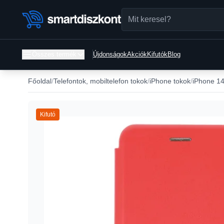
Összes termék
Újdonságok
Akciók
Kifutók
Blog
Főoldal
Telefontok, mobiltelefon tokok
iPhone tokok
iPhone 14
Kifutó