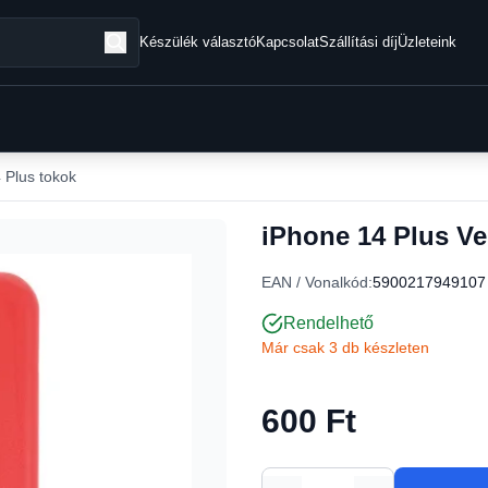
Készülék választó
Kapcsolat
Szállítási díj
Üzleteink
 Plus tokok
iPhone 14 Plus Ve
EAN / Vonalkód:
5900217949107
Rendelhető
Már csak 3 db készleten
600 Ft