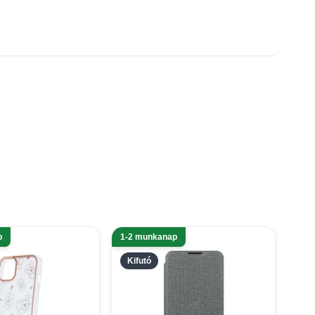
p
1-2 munkanap
Kifutó