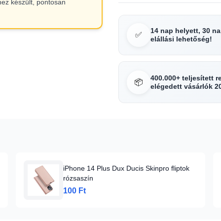
hez készült, pontosan
14 nap helyett, 30 n
✅
elállási lehetőség!
400.000+ teljesített 
📦
elégedett vásárlók 2
iPhone 14 Plus Dux Ducis Skinpro fliptok
rózsaszín
100 Ft