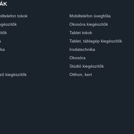
ÁK
iltelefon tokok
Mobiltelefon üvegfólia
egészítők
Okosóra kiegészítők
ítők
Tablet tokok
a
Tablet, táblagép kiegészítők
ika
Irodatechnika
Okosóra
Stúdió kiegészítők
ző kiegészítők
Otthon, kert