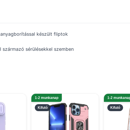
anyagborítással készült fliptok
ól származó sérülésekkel szemben
1-2 munkanap
1-2 munkana
Kifutó
Kifutó