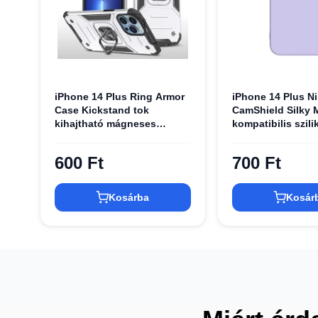
iPhone 14 Plus Ring Armor
iPhone 14 Plus Ni
Case Kickstand tok
CamShield Silky 
kihajtható mágneses
kompatibilis szilik
támasszal ezüst Alphajack
600 Ft
700 Ft
Kosárba
Kosár