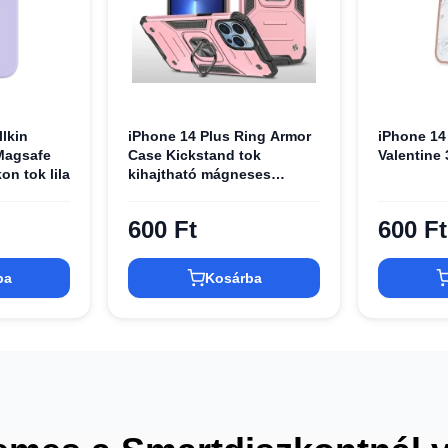
llkin
iPhone 14 Plus Ring Armor
iPhone 14
Magsafe
Case Kickstand tok
Valentine 
on tok lila
kihajtható mágneses
támasszal rose gold
Alphajack
600 Ft
600 Ft
ba
Kosárba