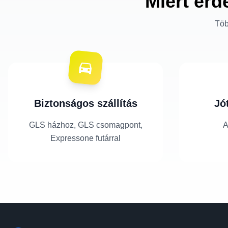
Miért érd
Töb
Biztonságos szállítás
Jó
GLS házhoz, GLS csomagpont,
A
Expressone futárral