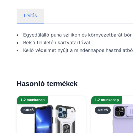
Leírás
Egyedülálló puha szilikon és környezetbarát bőr 
Belső felületén kártyatartóval
Kellő védelmet nyújt a mindennapos használatb
Hasonló termékek
1-2 munkanap
1-2 munkanap
Kifutó
Kifutó