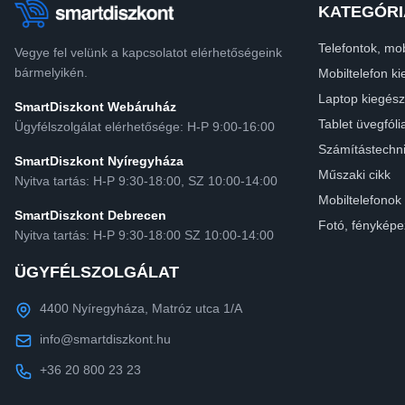
KATEGÓRI
Telefontok, mob
Vegye fel velünk a kapcsolatot elérhetőségeink
bármelyikén.
Mobiltelefon ki
Laptop kiegész
SmartDiszkont Webáruház
Tablet üvegfóli
Ügyfélszolgálat elérhetősége: H-P 9:00-16:00
Számítástechn
SmartDiszkont Nyíregyháza
Műszaki cikk
Nyitva tartás: H-P 9:30-18:00, SZ 10:00-14:00
Mobiltelefonok
SmartDiszkont Debrecen
Fotó, fényképe
Nyitva tartás: H-P 9:30-18:00 SZ 10:00-14:00
ÜGYFÉLSZOLGÁLAT
4400 Nyíregyháza, Matróz utca 1/A
info@smartdiszkont.hu
+36 20 800 23 23