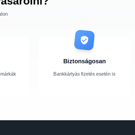
vásárolni?
alon
Biztonságosan
 márkák
Bankkártyás fizetés esetén is