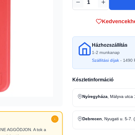
Mennyiség
Kedvencekh
Házhozszállítás
1-2 munkanap
Szállítási díjak
- 1490 F
Készletinformáció
Nyíregyháza
, Mályva utca 
Debrecen
, Nyugati u. 5-7. 
l, NE AGGÓDJON. A tok a