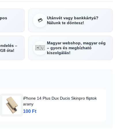
apos
Utánvét vagy bankkártyá?
💳
Nálunk te döntesz!
Magyar webshop, magyar cég
rendelés –
🇭🇺
– gyors és megbízható
018 óta!
kiszolgálás!
iPhone 14 Plus Dux Ducis Skinpro fliptok
arany
100 Ft