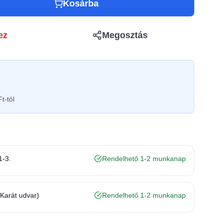
Kosárba
ez
Megosztás
t-tól
1-3.
Rendelhető 1-2 munkanap
(Karát udvar)
Rendelhető 1-2 munkanap