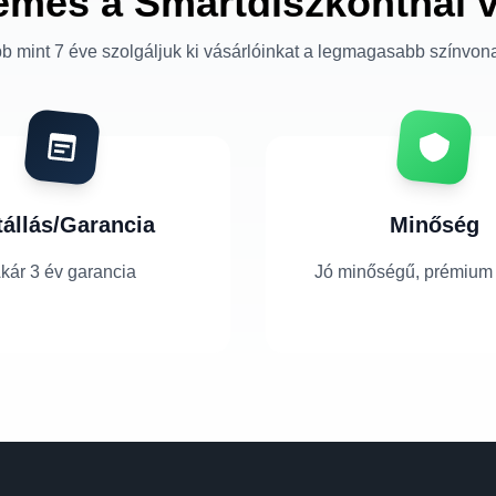
emes a Smartdiszkontnál 
b mint 7 éve szolgáljuk ki vásárlóinkat a legmagasabb színvon
tállás/Garancia
Minőség
kár 3 év garancia
Jó minőségű, prémium