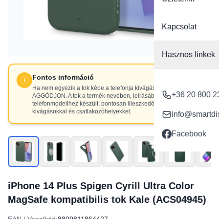
Kapcsolat
Hasznos linkek
Fontos információ
Ha nem egyezik a tok képe a telefonja kivágásaival, NE
+36 20 800 2
AGGÓDJON. A tok a termék nevében, leírásában szereplő
telefonmodellhez készült, pontosan illeszkedő
kivágásokkal és csatlakozóhelyekkel.
info@smartdi
Facebook
iPhone 14 Plus Spigen Cyrill Ultra Color
MagSafe kompatibilis tok Kale (ACS04945)