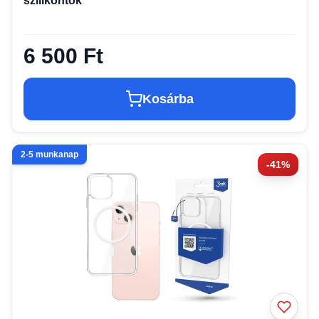
szilikontok
6 500 Ft
Kosárba
2-5 munkanap
-41%