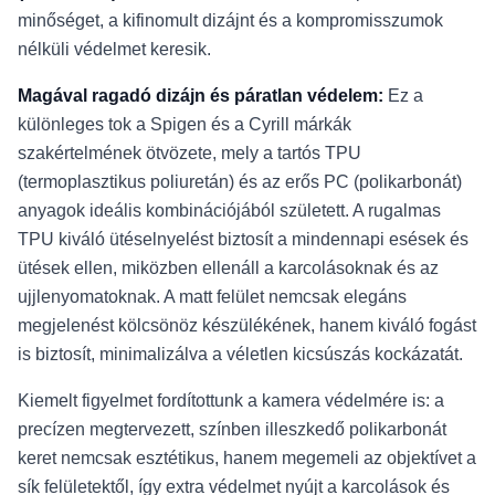
minőséget, a kifinomult dizájnt és a kompromisszumok
nélküli védelmet keresik.
Magával ragadó dizájn és páratlan védelem:
Ez a
különleges tok a Spigen és a Cyrill márkák
szakértelmének ötvözete, mely a tartós TPU
(termoplasztikus poliuretán) és az erős PC (polikarbonát)
anyagok ideális kombinációjából született. A rugalmas
TPU kiváló ütéselnyelést biztosít a mindennapi esések és
ütések ellen, miközben ellenáll a karcolásoknak és az
ujjlenyomatoknak. A matt felület nemcsak elegáns
megjelenést kölcsönöz készülékének, hanem kiváló fogást
is biztosít, minimalizálva a véletlen kicsúszás kockázatát.
Kiemelt figyelmet fordítottunk a kamera védelmére is: a
precízen megtervezett, színben illeszkedő polikarbonát
keret nemcsak esztétikus, hanem megemeli az objektívet a
sík felületektől, így extra védelmet nyújt a karcolások és