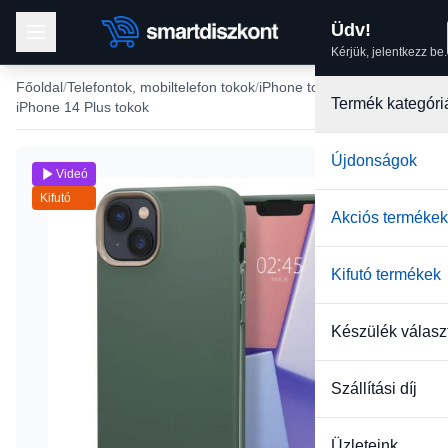
Üdv!
Kérjük, jelentkezz be.
Főoldal
Telefontok, mobiltelefon tokok
iPhone tokok
Termék kategóri
iPhone 14 Plus tokok
Újdonságok
Videó
Kifutó
Akciós termékek
Kifutó termékek
Készülék válasz
Szállítási díj
Üzleteink