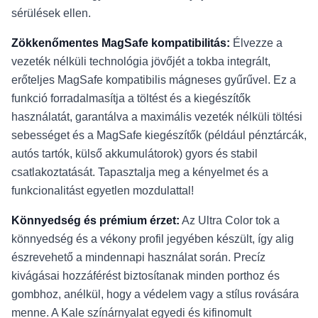
sérülések ellen.
Zökkenőmentes MagSafe kompatibilitás:
Élvezze a
vezeték nélküli technológia jövőjét a tokba integrált,
erőteljes MagSafe kompatibilis mágneses gyűrűvel. Ez a
funkció forradalmasítja a töltést és a kiegészítők
használatát, garantálva a maximális vezeték nélküli töltési
sebességet és a MagSafe kiegészítők (például pénztárcák,
autós tartók, külső akkumulátorok) gyors és stabil
csatlakoztatását. Tapasztalja meg a kényelmet és a
funkcionalitást egyetlen mozdulattal!
Könnyedség és prémium érzet:
Az Ultra Color tok a
könnyedség és a vékony profil jegyében készült, így alig
észrevehető a mindennapi használat során. Precíz
kivágásai hozzáférést biztosítanak minden porthoz és
gombhoz, anélkül, hogy a védelem vagy a stílus rovására
menne. A Kale színárnyalat egyedi és kifinomult