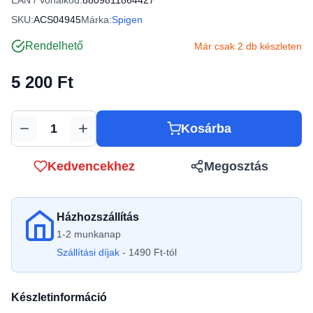
EAN / Vonalkód:
8809811864427
SKU:
ACS04945
Márka:
Spigen
Rendelhető
Már csak 2 db készleten
5 200 Ft
Kosárba
Mennyiség
Kedvencekhez
Megosztás
Házhozszállítás
1-2 munkanap
Szállítási díjak
- 1490 Ft-tól
Készletinformáció