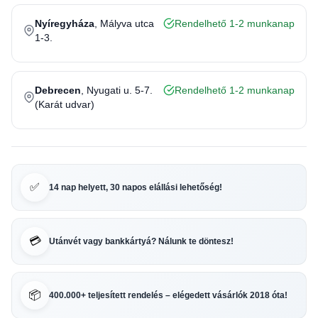
Nyíregyháza
, Mályva utca
Rendelhető 1-2 munkanap
1-3.
Debrecen
, Nyugati u. 5-7.
Rendelhető 1-2 munkanap
(Karát udvar)
✅
14 nap helyett, 30 napos elállási lehetőség!
💳
Utánvét vagy bankkártyá? Nálunk te döntesz!
📦
400.000+ teljesített rendelés – elégedett vásárlók 2018 óta!