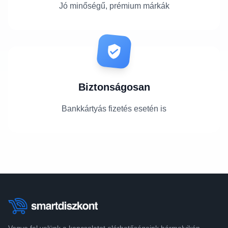
Jó minőségű, prémium márkák
Biztonságosan
Bankkártyás fizetés esetén is
Vegye fel velünk a kapcsolatot elérhetőségeink bármelyikén.