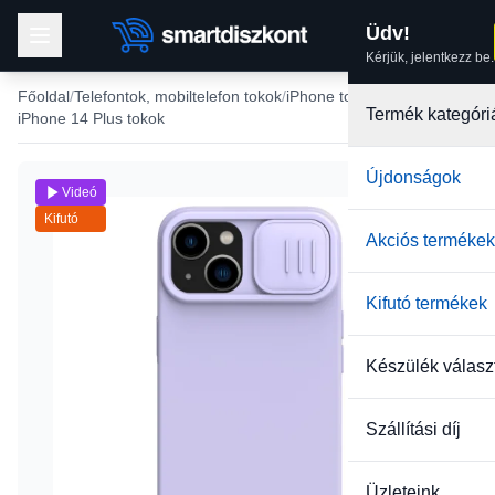
Üdv!
Kérjük, jelentkezz be.
Főoldal
Telefontok, mobiltelefon tokok
iPhone tokok
Termék kategóri
iPhone 14 Plus tokok
Újdonságok
Videó
Kifutó
Akciós termékek
Kifutó termékek
Készülék válasz
Szállítási díj
Üzleteink