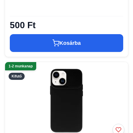
500 Ft
Kosárba
1-2 munkanap
Kifutó