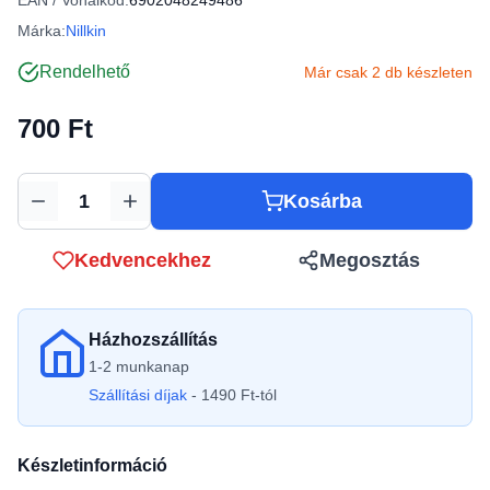
EAN / Vonalkód:
6902048249486
Márka:
Nillkin
Rendelhető
Már csak 2 db készleten
700 Ft
Kosárba
Mennyiség
Kedvencekhez
Megosztás
Házhozszállítás
1-2 munkanap
Szállítási díjak
- 1490 Ft-tól
Készletinformáció