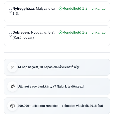
Nyíregyháza
, Mályva utca
Rendelhető 1-2 munkanap
1-3.
Debrecen
, Nyugati u. 5-7.
Rendelhető 1-2 munkanap
(Karát udvar)
✅
14 nap helyett, 30 napos elállási lehetőség!
💳
Utánvét vagy bankkártyá? Nálunk te döntesz!
📦
400.000+ teljesített rendelés – elégedett vásárlók 2018 óta!