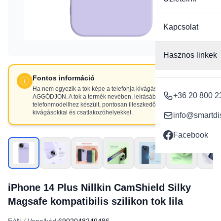
Kapcsolat
Hasznos linkek
Fontos információ
Ha nem egyezik a tok képe a telefonja kivágásaival, NE
+36 20 800 2
AGGÓDJON. A tok a termék nevében, leírásában szereplő
telefonmodellhez készült, pontosan illeszkedő
kivágásokkal és csatlakozóhelyekkel.
info@smartdi
Facebook
iPhone 14 Plus Nillkin CamShield Silky
Magsafe kompatibilis szilikon tok lila