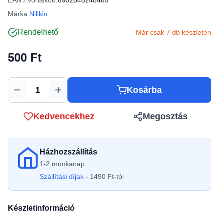
EAN / Vonalkód:
6902048248465
Márka:
Nillkin
Rendelhető
Már csak 7 db készleten
500 Ft
Kosárba
Mennyiség
Kedvencekhez
Megosztás
Házhozszállítás
1-2 munkanap
Szállítási díjak
- 1490 Ft-tól
Készletinformáció