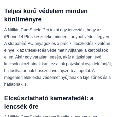
Teljes körű védelem minden
körülményre
A Nillkin CamShield Pro tokot úgy tervezték, hogy az
iPhone 14 Plus készüléke minden irányból védett legyen.
A strapabíró PC anyagok és a precíz illeszkedés kiválóan
elnyelik az ütéseket és védelmet nyújtanak a karcolások
ellen. Akár egy váratlan leesés, akár a táskában lévő
kulcsok okozhatnak kárt, ez a tok pajzsként óvja telefonját,
biztosítva annak hosszú távú, újszerű állapotát. A
megemelt élek extra védelmet nyújtanak a kijelzőnek és a
hátlapnak is.
Elcsúsztatható kamerafedél: a
lencsék őre