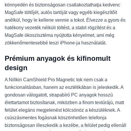
könnyedén és biztonságosan csatlakoztathatja kedvenc
MagSafe töltőjét, autós tartóját vagy egyéb kiegészítőit
anélkül, hogy le kellene vennie a tokot. Élvezze a gyors és
hatékony vezeték nélküli töltést, a stabil rögzítést és a
MagSafe ökoszisztéma nyújtotta kényelmet, ami még
zökkenőmentesebbé teszi iPhone-ja használatát.
Prémium anyagok és kifinomult
design
A Nillkin CamShield Pro Magnetic tok nem csak a
funkcionalitásban, hanem az esztétikában is jeleskedik. A
gondosan válogatott, strapabíró PC anyagok hosszú
élettartamot biztosítanak, miközben a finom textúrájú, matt
felület elegáns megjelenést kölcsönöz a készüléknek. A
csúszásmentes fogásnak köszönhetően telefonja
biztonságosan illeszkedik a kezébe, a felület pedig ellenáll