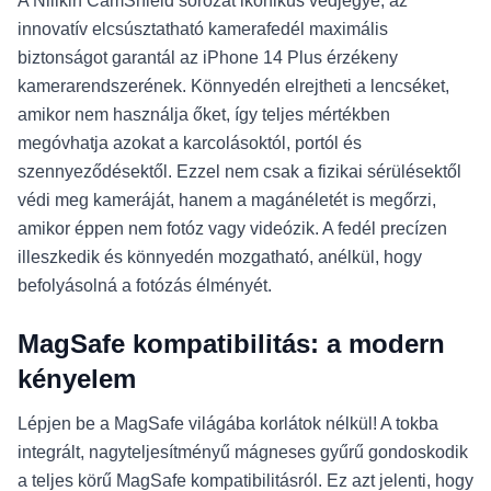
A Nillkin CamShield sorozat ikonikus védjegye, az
innovatív elcsúsztatható kamerafedél maximális
biztonságot garantál az iPhone 14 Plus érzékeny
kamerarendszerének. Könnyedén elrejtheti a lencséket,
amikor nem használja őket, így teljes mértékben
megóvhatja azokat a karcolásoktól, portól és
szennyeződésektől. Ezzel nem csak a fizikai sérülésektől
védi meg kameráját, hanem a magánéletét is megőrzi,
amikor éppen nem fotóz vagy videózik. A fedél precízen
illeszkedik és könnyedén mozgatható, anélkül, hogy
befolyásolná a fotózás élményét.
MagSafe kompatibilitás: a modern
kényelem
Lépjen be a MagSafe világába korlátok nélkül! A tokba
integrált, nagyteljesítményű mágneses gyűrű gondoskodik
a teljes körű MagSafe kompatibilitásról. Ez azt jelenti, hogy