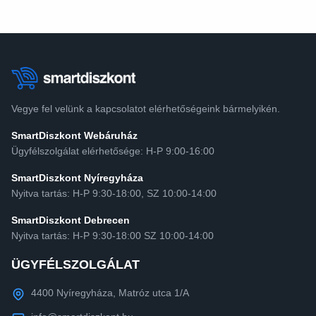
Vegye fel velünk a kapcsolatot elérhetőségeink bármelyikén.
SmartDiszkont Webáruház
Ügyfélszolgálat elérhetősége: H-P 9:00-16:00
SmartDiszkont Nyíregyháza
Nyitva tartás: H-P 9:30-18:00, SZ 10:00-14:00
SmartDiszkont Debrecen
Nyitva tartás: H-P 9:30-18:00 SZ 10:00-14:00
ÜGYFÉLSZOLGÁLAT
4400 Nyíregyháza, Matróz utca 1/A