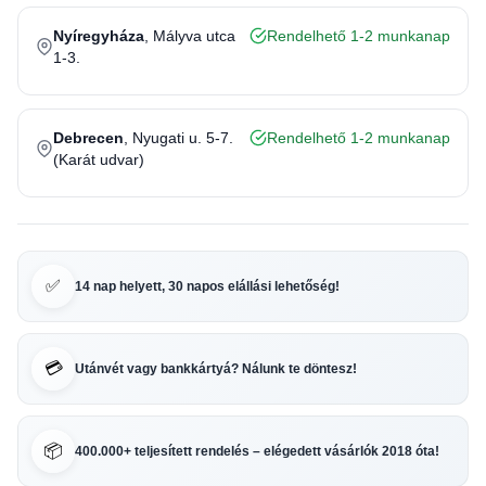
Nyíregyháza
, Mályva utca
Rendelhető 1-2 munkanap
1-3.
Debrecen
, Nyugati u. 5-7.
Rendelhető 1-2 munkanap
(Karát udvar)
✅
14 nap helyett, 30 napos elállási lehetőség!
💳
Utánvét vagy bankkártyá? Nálunk te döntesz!
📦
400.000+ teljesített rendelés – elégedett vásárlók 2018 óta!