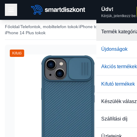
Üdv!
Kérjük, jelentkezz be.
Főoldal
Telefontok, mobiltelefon tokok
iPhone tokok
Termék kategóri
iPhone 14 Plus tokok
Újdonságok
Kifutó
Akciós termékek
Kifutó termékek
Készülék válasz
Szállítási díj
Üzleteink