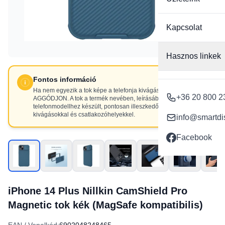
Kapcsolat
Hasznos linkek
Fontos információ
Ha nem egyezik a tok képe a telefonja kivágásaival, NE
+36 20 800 2
AGGÓDJON. A tok a termék nevében, leírásában szereplő
telefonmodellhez készült, pontosan illeszkedő
kivágásokkal és csatlakozóhelyekkel.
info@smartdi
Facebook
iPhone 14 Plus Nillkin CamShield Pro
Magnetic tok kék (MagSafe kompatibilis)