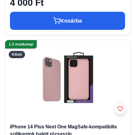
4 000 Ft
Kosárba
1-2 munkanap
Kifutó
iPhone 14 Plus Next One MagSafe-kompatibilis
szilikontok balett rózsaszín