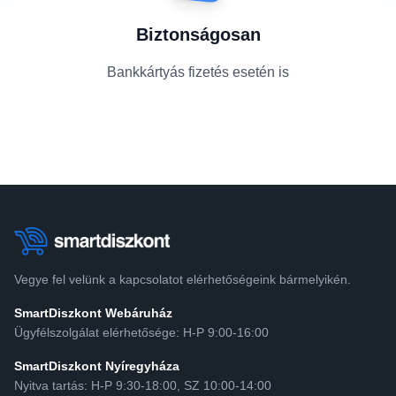
Biztonságosan
Bankkártyás fizetés esetén is
Vegye fel velünk a kapcsolatot elérhetőségeink bármelyikén.
SmartDiszkont Webáruház
Ügyfélszolgálat elérhetősége: H-P 9:00-16:00
SmartDiszkont Nyíregyháza
Nyitva tartás: H-P 9:30-18:00, SZ 10:00-14:00