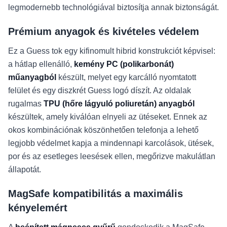
legmodernebb technológiával biztosítja annak biztonságát.
Prémium anyagok és kivételes védelem
Ez a Guess tok egy kifinomult hibrid konstrukciót képvisel:
a hátlap ellenálló,
kemény PC (polikarbonát)
műanyagból
készült, melyet egy karcálló nyomtatott
felület és egy diszkrét Guess logó díszít. Az oldalak
rugalmas
TPU (hőre lágyuló poliuretán) anyagból
készültek, amely kiválóan elnyeli az ütéseket. Ennek az
okos kombinációnak köszönhetően telefonja a lehető
legjobb védelmet kapja a mindennapi karcolások, ütések,
por és az esetleges leesések ellen, megőrizve makulátlan
állapotát.
MagSafe kompatibilitás a maximális
kényelemért