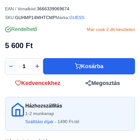
EAN / Vonalkód:
3666339069674
SKU:
GUHMP14MHTCMP
Márka:
GUESS
Rendelhető
Már csak 2 db készleten
5 600 Ft
Kosárba
Mennyiség
Kedvencekhez
Megosztás
Házhozszállítás
1-2 munkanap
Szállítási díjak
- 1490 Ft-tól