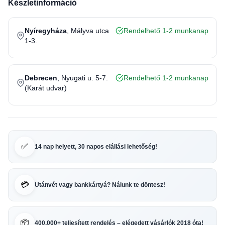
Készletinformáció
Nyíregyháza
, Mályva utca
Rendelhető 1-2 munkanap
1-3.
Debrecen
, Nyugati u. 5-7.
Rendelhető 1-2 munkanap
(Karát udvar)
✅
14 nap helyett, 30 napos elállási lehetőség!
💳
Utánvét vagy bankkártyá? Nálunk te döntesz!
📦
400.000+ teljesített rendelés – elégedett vásárlók 2018 óta!