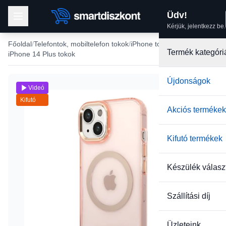
Üdv!
Kérjük, jelentkezz be.
Főoldal
Telefontok, mobiltelefon tokok
iPhone tokok
Termék kategóri
iPhone 14 Plus tokok
Újdonságok
Videó
Kifutó
Akciós termékek
Kifutó termékek
Készülék válasz
Szállítási díj
Üzleteink