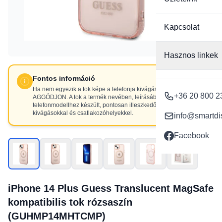
Kapcsolat
Hasznos linkek
Fontos információ
Ha nem egyezik a tok képe a telefonja kivágásaival, NE
+36 20 800 2
AGGÓDJON. A tok a termék nevében, leírásában szereplő
telefonmodellhez készült, pontosan illeszkedő
kivágásokkal és csatlakozóhelyekkel.
info@smartdi
Facebook
iPhone 14 Plus Guess Translucent MagSafe
kompatibilis tok rózsaszín
(GUHMP14MHTCMP)