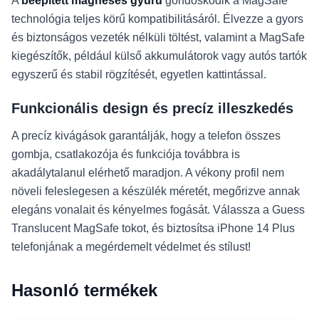
A
beépített mágneses gyűrű
gondoskodik a MagSafe
technológia teljes körű kompatibilitásáról. Élvezze a gyors
és biztonságos vezeték nélküli töltést, valamint a MagSafe
kiegészítők, például külső akkumulátorok vagy autós tartók
egyszerű és stabil rögzítését, egyetlen kattintással.
Funkcionális design és precíz illeszkedés
A precíz kivágások garantálják, hogy a telefon összes
gombja, csatlakozója és funkciója továbbra is
akadálytalanul elérhető maradjon. A vékony profil nem
növeli feleslegesen a készülék méretét, megőrizve annak
elegáns vonalait és kényelmes fogását. Válassza a Guess
Translucent MagSafe tokot, és biztosítsa iPhone 14 Plus
telefonjának a megérdemelt védelmet és stílust!
Hasonló termékek