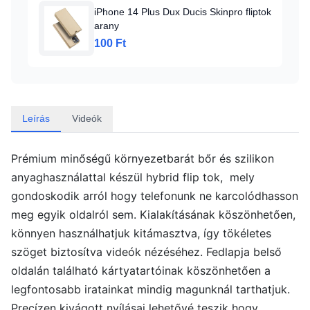
iPhone 14 Plus Dux Ducis Skinpro fliptok
arany
100 Ft
Leírás
Videók
Prémium minőségű környezetbarát bőr és szilikon
anyaghasználattal készül hybrid flip tok, mely
gondoskodik arról hogy telefonunk ne karcolódhasson
meg egyik oldalról sem. Kialakításának köszönhetően,
könnyen használhatjuk kitámasztva, így tökéletes
szöget biztosítva videók nézéséhez. Fedlapja belső
oldalán található kártyatartóinak köszönhetően a
legfontosabb iratainkat mindig magunknál tarthatjuk.
Precízen kivágott nyílásai lehetővé teszik hogy