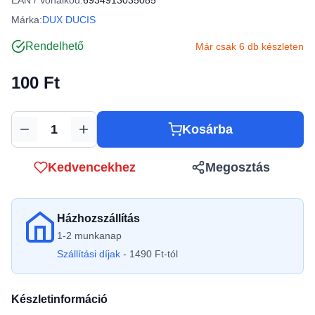
EAN / Vonalkód:
6934913035085
Márka:
DUX DUCIS
Rendelhető
Már csak 6 db készleten
100 Ft
Kosárba
Mennyiség
Kedvencekhez
Megosztás
Házhozszállítás
1-2 munkanap
Szállítási díjak
- 1490 Ft-tól
Készletinformáció