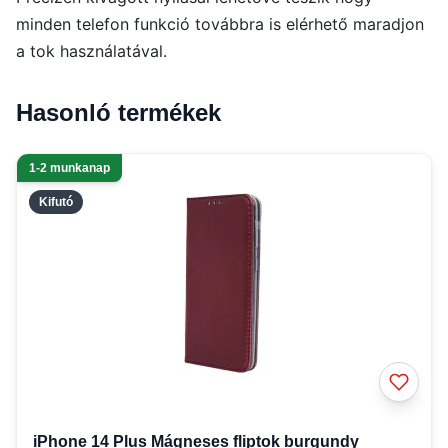
minden telefon funkció továbbra is elérhető maradjon
a tok használatával.
Hasonló termékek
1-2 munkanap
Kifutó
iPhone 14 Plus Mágneses fliptok burgundy