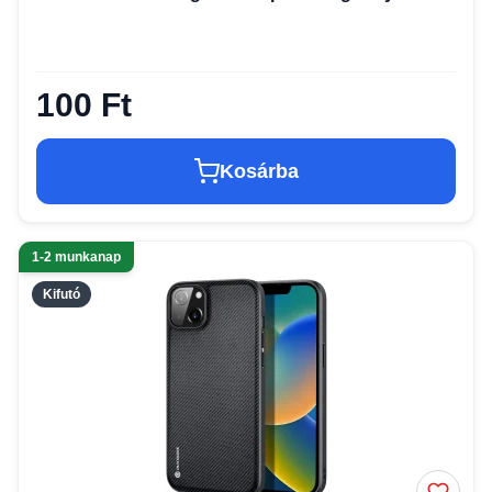
100 Ft
Kosárba
1-2 munkanap
Kifutó