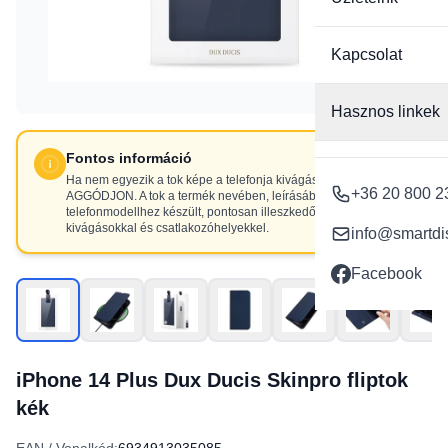
Kapcsolat
Hasznos linkek
Fontos információ
Ha nem egyezik a tok képe a telefonja kivágásaival, NE
+36 20 800 2
AGGÓDJON. A tok a termék nevében, leírásában szereplő
telefonmodellhez készült, pontosan illeszkedő
kivágásokkal és csatlakozóhelyekkel.
info@smartdi
Facebook
iPhone 14 Plus Dux Ducis Skinpro fliptok
kék