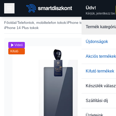
Üdv!
Kérjük, jelentkezz be.
Főoldal
Telefontok, mobiltelefon tokok
iPhone tokok
Termék kategóri
iPhone 14 Plus tokok
Újdonságok
Videó
Kifutó
Akciós termékek
Kifutó termékek
Készülék válasz
Szállítási díj
Üzleteink