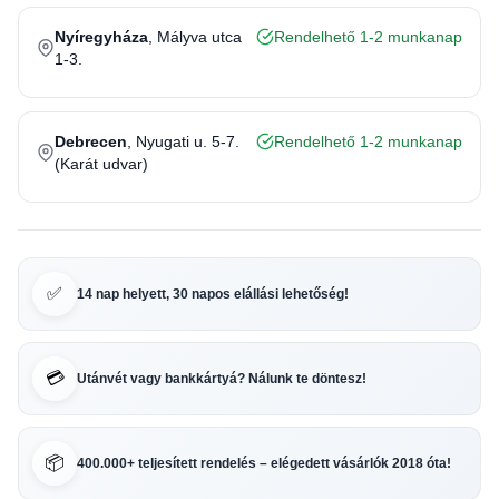
Nyíregyháza
, Mályva utca
Rendelhető 1-2 munkanap
1-3.
Debrecen
, Nyugati u. 5-7.
Rendelhető 1-2 munkanap
(Karát udvar)
✅
14 nap helyett, 30 napos elállási lehetőség!
💳
Utánvét vagy bankkártyá? Nálunk te döntesz!
📦
400.000+ teljesített rendelés – elégedett vásárlók 2018 óta!