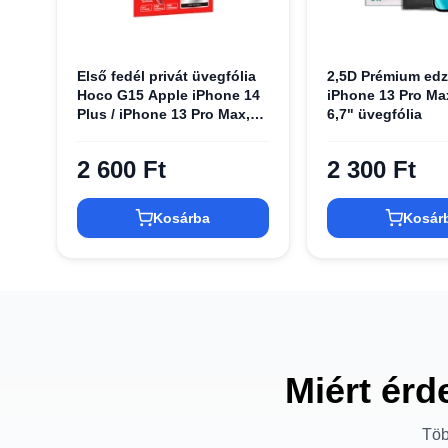
Első fedél privát üvegfólia
2,5D Prémium edz
Hoco G15 Apple iPhone 14
iPhone 13 Pro Max
Plus / iPhone 13 Pro Max,
6,7" üvegfólia
Fekete üvegfólia
2 600 Ft
2 300 Ft
Kosárba
Kosár
Miért érd
Töb