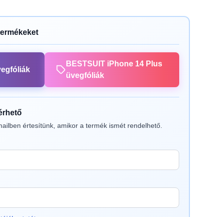
termékeket
BESTSUIT iPhone 14 Plus
egfóliák
üvegfóliák
lérhető
ailben értesítünk, amikor a termék ismét rendelhető.