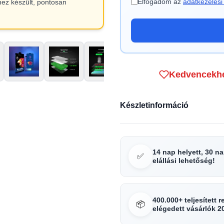
Elfogadom az
adatkezelési 
hez készült, pontosan
Kedvencekh
Készletinformáció
14 nap helyett, 30 n
✅
elállási lehetőség!
400.000+ teljesített 
📦
elégedett vásárlók 2