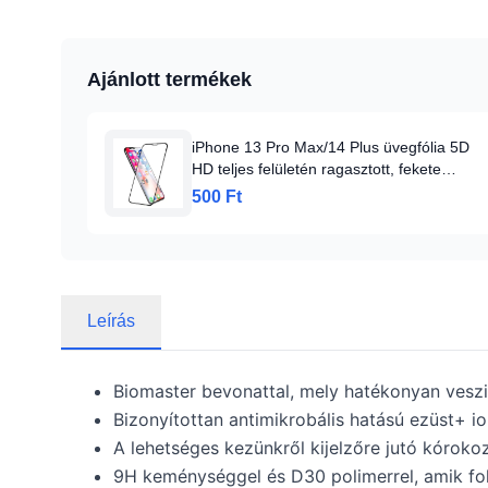
Ajánlott termékek
iPhone 13 Pro Max/14 Plus üvegfólia 5D
HD teljes felületén ragasztott, fekete
kerettel (SMD-13PROMAX-5D-B)
500 Ft
Leírás
Biomaster bevonattal, mely hatékonyan vesz
Bizonyítottan antimikrobális hatású ezüst+ i
A lehetséges kezünkről kijelzőre jutó kóroko
9H keménységgel és D30 polimerrel, amik f