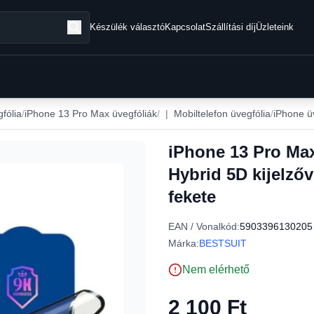
Készülék választó
Kapcsolat
Szállítási díj
Üzleteink
fólia
iPhone 13 Pro Max üvegfóliák
|
Mobiltelefon üvegfólia
iPhone ü
iPhone 13 Pro Max 
Hybrid 5D kijelzőv
fekete
EAN / Vonalkód:
5903396130205
Márka:
BESTSUIT
Nem elérhető
2 100 Ft