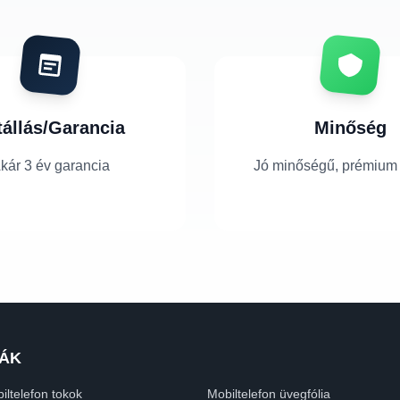
tállás/Garancia
Minőség
kár 3 év garancia
Jó minőségű, prémium
ÁK
iltelefon tokok
Mobiltelefon üvegfólia