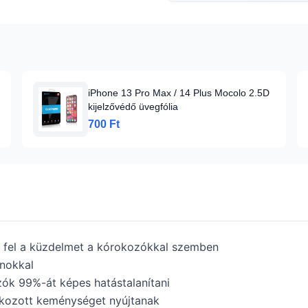
iPhone 13 Pro Max / 14 Plus Mocolo 2.5D
kijelzővédő üvegfólia
700 Ft
i fel a küzdelmet a kórokozókkal szemben
onokkal
zók 99%-át képes hatástalanítani
okozott keménységet nyújtanak