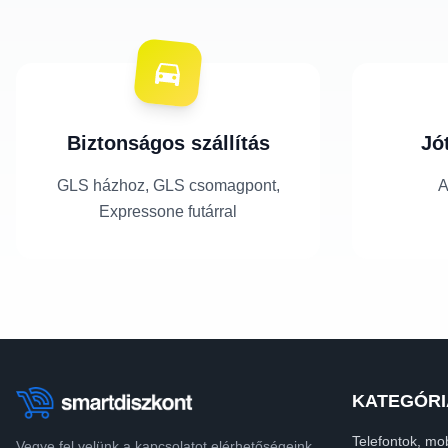
Biztonságos szállítás
Jó
GLS házhoz, GLS csomagpont,
A
Expressone futárral
KATEGÓRI
Telefontok, mob
Vegye fel velünk a kapcsolatot elérhetőségeink