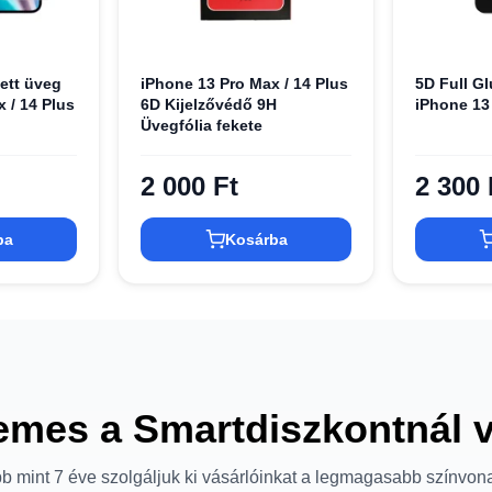
ett üveg
iPhone 13 Pro Max / 14 Plus
5D Full Gl
 / 14 Plus
6D Kijelzővédő 9H
iPhone 13
Üvegfólia fekete
2 000 Ft
2 300 
ba
Kosárba
emes a Smartdiszkontnál 
b mint 7 éve szolgáljuk ki vásárlóinkat a legmagasabb színvon