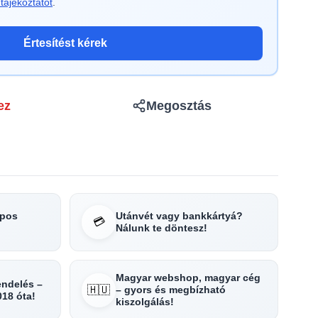
tájékoztatót
.
Értesítést kérek
ez
Megosztás
apos
Utánvét vagy bankkártyá?
💳
Nálunk te döntesz!
Magyar webshop, magyar cég
rendelés –
🇭🇺
– gyors és megbízható
018 óta!
kiszolgálás!