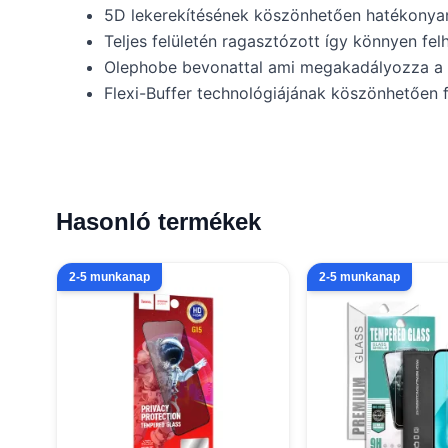
5D lekerekítésének köszönhetően hatékonyan 
Teljes felületén ragasztózott így könnyen fel
Olephobe bevonattal ami megakadályozza a 
Flexi-Buffer technológiájának köszönhetően 
Hasonló termékek
2-5 munkanap
2-5 munkanap