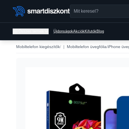
Összes termék
Újdonságok
Akciók
Kifutók
Blog
Mobiltelefon kiegészítők
|
Mobiltelefon üvegfólia
iPhone üveg