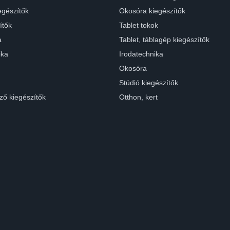
egészítők
Okosóra kiegészítők
ítők
Tablet tokok
a
Tablet, táblagép kiegészítők
ika
Irodatechnika
Okosóra
Stúdió kiegészítők
ző kiegészítők
Otthon, kert