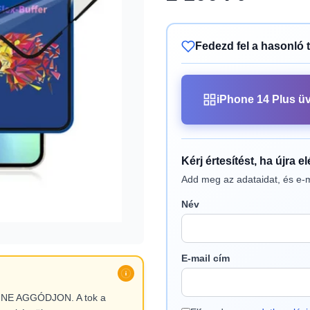
Fedezd fel a hasonló 
iPhone 14 Plus üv
Kérj értesítést, ha újra e
Add meg az adataidat, és e-m
Név
E-mail cím
l, NE AGGÓDJON. A tok a