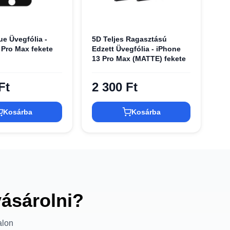
ue Üvegfólia -
5D Teljes Ragasztású
 Pro Max fekete
Edzett Üvegfólia - iPhone
13 Pro Max (MATTE) fekete
Ft
2 300 Ft
Kosárba
Kosárba
vásárolni?
alon