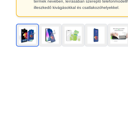
termék nevében, leírásában szereplő telefonmodell
illeszkedő kivágásokkal és csatlakozóhelyekkel.