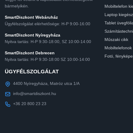
bármelyikén.
Mobiltelefon ki
Laptop kiegész
SmartDiszkont Webáruház
Tablet üvegfóli
Ügyfélszolgálat elérhetősége: H-P 9:00-16:00
Számítástechn
SmartDiszkont Nyíregyháza
Műszaki cikk
Nyitva tartás: H-P 9:30-18:00, SZ 10:00-14:00
Mobiltelefonok
SmartDiszkont Debrecen
Fotó, fényképe
Nyitva tartás: H-P 9:30-18:00 SZ 10:00-14:00
ÜGYFÉLSZOLGÁLAT
4400 Nyíregyháza, Matróz utca 1/A
info@smartdiszkont.hu
+36 20 800 23 23