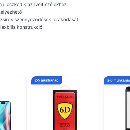
illeszkedik az ívelt szélekhez
helyezhető
zsíros szennyeződések lerakódását
flexbilis konstrukció
2-5 munkanap
2-5 munkana