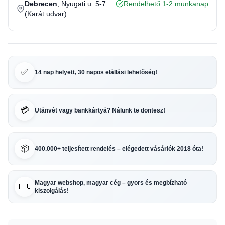
Debrecen
, Nyugati u. 5-7.
Rendelhető 1-2 munkanap
(Karát udvar)
✅
14 nap helyett, 30 napos elállási lehetőség!
💳
Utánvét vagy bankkártyá? Nálunk te döntesz!
📦
400.000+ teljesített rendelés – elégedett vásárlók 2018 óta!
Magyar webshop, magyar cég – gyors és megbízható
🇭🇺
kiszolgálás!