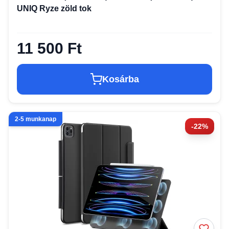
UNIQ Ryze zöld tok
11 500 Ft
Kosárba
2-5 munkanap
-22%