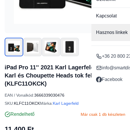
Kapcsolat
Hasznos linkek
+36 20 800 2
iPad Pro 11'' 2021 Karl Lagerfeld Saffiano
info@smartdi
Karl és Choupette Heads tok fekete
Facebook
(KLFC11OKCK)
EAN / Vonalkód:
3666339030476
SKU:
KLFC11OKCK
Márka:
Karl Lagerfeld
Rendelhető
Már csak 1 db készleten
11 400 Ft