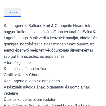
Leírás
Karl Lagerfeld Saffiano Karl & Choupette Heads tok
nagyon kellemes tapintású saffiano textúrából. Ezüst Karl
Lagerfeld logó. A tok védi a készülék hátulját, oldalait és
gombjait, hozzáférést biztosít minden funkciójához. Az
érintőképernyő beépített védőburkolata állványként is
szolgál filmnézéshez és gépeléshez.
A termék jellemzői:
Kellemes saffiano textúra
Grafika: Karl & Choupette
Karl Lagerfeld logó ezüst színben
A készülék hátoldalának, oldalainak és gombjainak
védelme
Ütés és karcolás elleni védelem
Hozzáférés az összes funkciógombhoz, nyíláshoz és