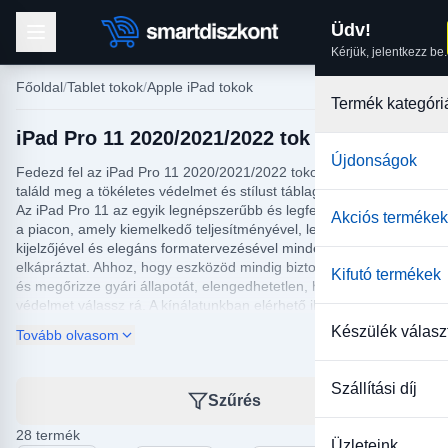
Üdv!
Kérjük, jelentkezz be.
Főoldal
Tablet tokok
Apple iPad tokok
Termék kategóri
iPad Pro 11 2020/2021/2022 tok választék
Újdonságok
Fedezd fel az iPad Pro 11 2020/2021/2022 tokok kínálatát, és
találd meg a tökéletes védelmet és stílust táblagéped számára!
Az iPad Pro 11 az egyik legnépszerűbb és legfejlettebb táblagép
Akciós termékek
a piacon, amely kiemelkedő teljesítményével, lenyűgöző
kijelzőjével és elegáns formatervezésével minden felhasználót
elkápráztat. Ahhoz, hogy eszközöd mindig biztonságban legyen,
Kifutó termékek
és megőrizze gyári állapotát, elengedhetetlen, hogy megfelelő
védelmet válassz rá. A kínálatunkban elérhető iPad Pro 11 tokok
tökéletesen illeszkednek a készülékhez, így biztosítva nemcsak a
Készülék válasz
Tovább olvasom
védelmet, hanem a kényelmes használatot is.
Különféle stílusok és színek közül válogathatsz, hogy egyedi
Szállítási díj
igényeidnek megfelelően alakíthasd iPad Pro 11-ed
Szűrés
megjelenését. Legyen szó elegáns bőr tokokról, minimalista
dizájnú szilikon borításról vagy sokoldalú, műanyagból készült
28 termék
Üzleteink