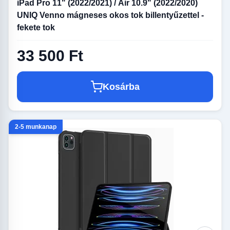
iPad Pro 11" (2022/2021) / Air 10.9" (2022/2020)
UNIQ Venno mágneses okos tok billentyűzettel -
fekete tok
33 500 Ft
Kosárba
2-5 munkanap