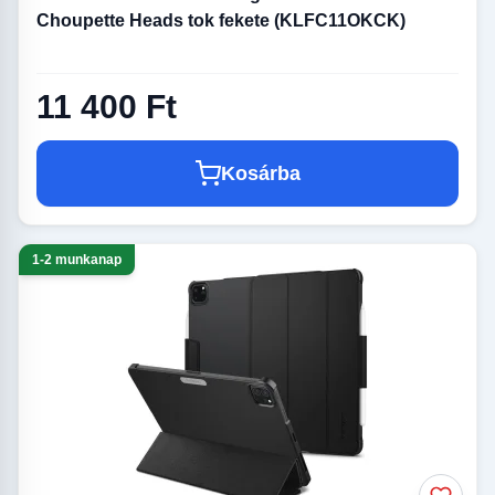
Choupette Heads tok fekete (KLFC11OKCK)
11 400 Ft
Kosárba
1-2 munkanap