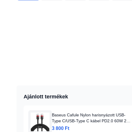
Ajánlott termékek
Baseus Cafule Nylon harisnyázott USB-
Type C/USB-Type C kábel PD2.0 60W 20V
3A QC3.0 1m fekete/piros
3 800 Ft