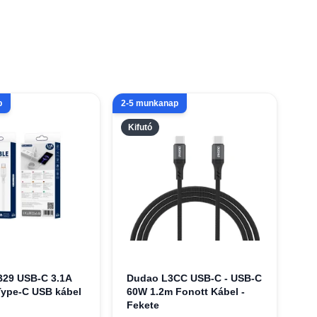
p
2-5 munkanap
Kifutó
B29 USB-C 3.1A
Dudao L3CC USB-C - USB-C
Type-C USB kábel
60W 1.2m Fonott Kábel -
Fekete