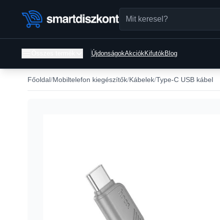
Összes termék
Újdonságok
Akciók
Kifutók
Blog
Főoldal
Mobiltelefon kiegészítők
Kábelek
Type-C USB kábel