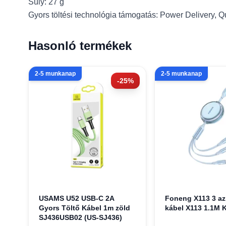
Súly: 27 g
Gyors töltési technológia támogatás: Power Delivery, 
Hasonló termékek
2-5 munkanap
2-5 munkanap
-25%
USAMS U52 USB-C 2A
Foneng X113 3 az
Gyors Töltő Kábel 1m zöld
kábel X113 1.1M 
SJ436USB02 (US-SJ436)