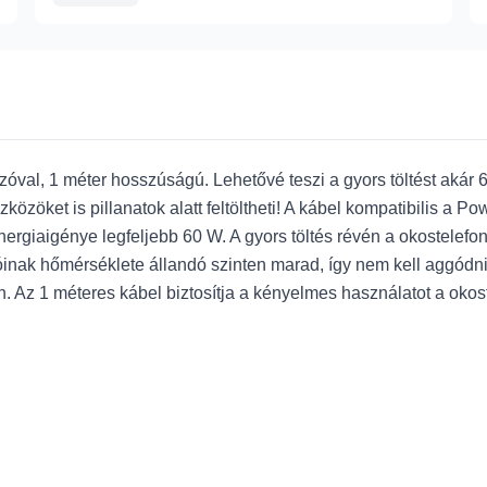
val, 1 méter hosszúságú. Lehetővé teszi a gyors töltést akár 6
zöket is pillanatok alatt feltöltheti! A kábel kompatibilis a Po
rgiaigénye legfeljebb 60 W. A gyors töltés révén a okostelefon
kozóinak hőmérséklete állandó szinten marad, így nem kell aggód
. Az 1 méteres kábel biztosítja a kényelmes használatot a okost