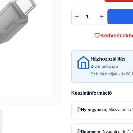
Mennyiség
Kedvencekh
Házhozszállítás
2-5 munkanap
Szállítási díjak
- 1490 F
Készletinformáció
Nyíregyháza
, Mályva utca 
Debrecen
, Nyugati u. 5-7. 