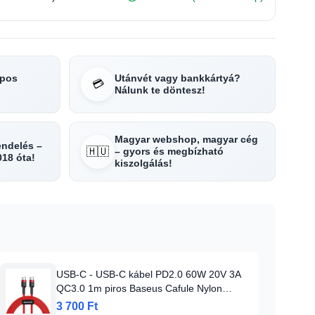
apos
Utánvét vagy bankkártyá?
💳
Nálunk te döntesz!
Magyar webshop, magyar cég
rendelés –
🇭🇺
– gyors és megbízható
018 óta!
kiszolgálás!
USB-C - USB-C kábel PD2.0 60W 20V 3A
QC3.0 1m piros Baseus Cafule Nylon
harisnyázott
3 700 Ft