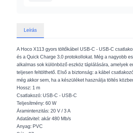
Leírás
A Hoco X113 gyors töltőkábel USB-C - USB-C csatlakozó
és a Quick Charge 3.0 protokollokat. Még a nagyobb eszkö
alkalmas sok különböző eszköz táplálására, amelyek ene
teljesen feltölthető. Első a biztonság: a kábel csatla
még akkor sem, ha a készüléket használja töltés közben
Hossz: 1 m
Csatlakozó: USB-C - USB-C
Teljesítmény: 60 W
Áramintenzitás: 20 V / 3 A
Adatátvitel: akár 480 Mb/s
Anyag: PVC