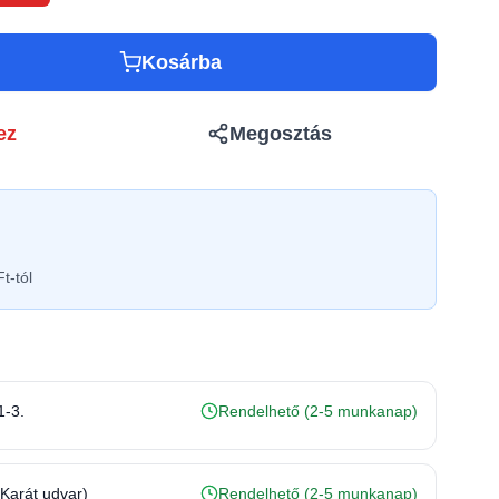
Kosárba
ez
Megosztás
t-tól
1-3.
Rendelhető (2-5 munkanap)
(Karát udvar)
Rendelhető (2-5 munkanap)