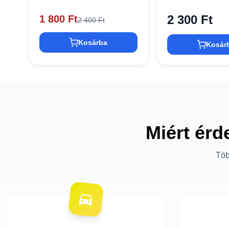
2 300 Ft
1 800 Ft
2 400 Ft
Kosárba
Kosár
Miért érd
Töb