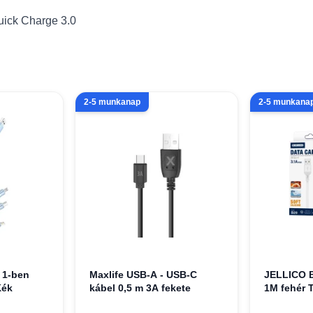
Quick Charge 3.0
2-5 munkanap
2-5 munkana
 1-ben
Maxlife USB-A - USB-C
JELLICO 
Kék
kábel 0,5 m 3A fekete
1M fehér 