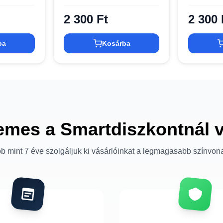
2 300 Ft
2 300 
ba
Kosárba
emes a Smartdiszkontnál 
b mint 7 éve szolgáljuk ki vásárlóinkat a legmagasabb színvon