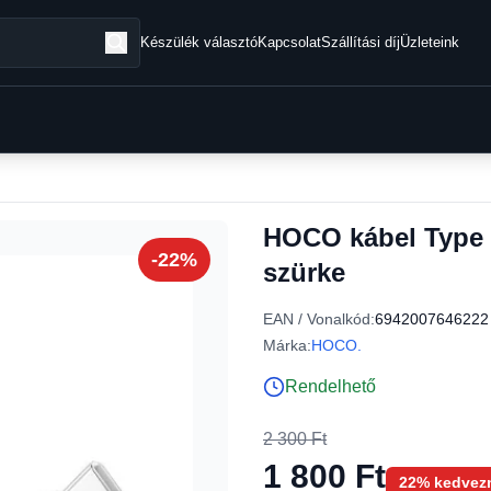
Készülék választó
Kapcsolat
Szállítási díj
Üzleteink
HOCO kábel Type 
-22%
szürke
EAN / Vonalkód:
6942007646222
Márka:
HOCO.
Rendelhető
2 300 Ft
1 800 Ft
22% kedvez