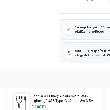
14 nap helyett, 30 n
✅
elállási lehetőség!
400.000+ teljesített 
📦
elégedett vásárlók 2
Baseus 3 Primary Colors micro USB/
Lightning/ USB Type-C kábel 1,2m 3.5A
fekete
3 100 Ft