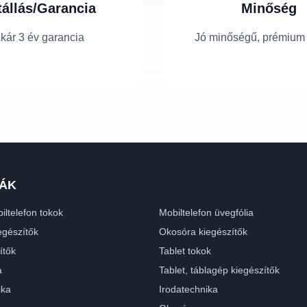
tállás/Garancia
Minőség
kár 3 év garancia
Jó minőségű, prémium
ÁK
iltelefon tokok
Mobiltelefon üvegfólia
egészítők
Okosóra kiegészítők
ítők
Tablet tokok
a
Tablet, táblagép kiegészítők
ika
Irodatechnika