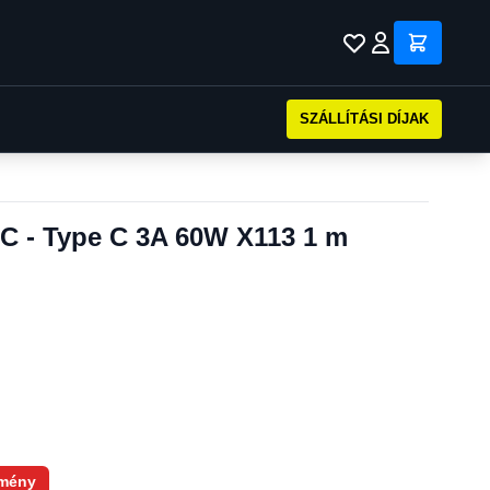
SZÁLLÍTÁSI DÍJAK
C - Type C 3A 60W X113 1 m
mény