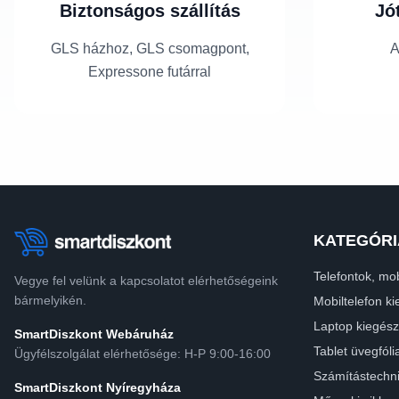
Biztonságos szállítás
Jó
GLS házhoz, GLS csomagpont,
A
Expressone futárral
KATEGÓRI
Telefontok, mob
Vegye fel velünk a kapcsolatot elérhetőségeink
bármelyikén.
Mobiltelefon ki
Laptop kiegész
SmartDiszkont Webáruház
Tablet üvegfóli
Ügyfélszolgálat elérhetősége: H-P 9:00-16:00
Számítástechn
SmartDiszkont Nyíregyháza