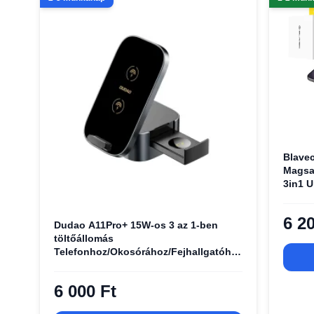
Blave
Magsa
3in1 U
QIMB) 
6 2
Dudao A11Pro+ 15W-os 3 az 1-ben
töltőállomás
Telefonhoz/Okosórához/Fejhallgatóhoz
- Fekete
6 000 Ft