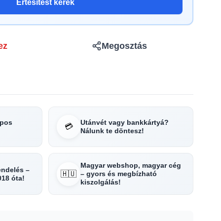
Értesítést kérek
ez
Megosztás
apos
Utánvét vagy bankkártyá?
💳
Nálunk te döntesz!
Magyar webshop, magyar cég
rendelés –
🇭🇺
– gyors és megbízható
018 óta!
kiszolgálás!