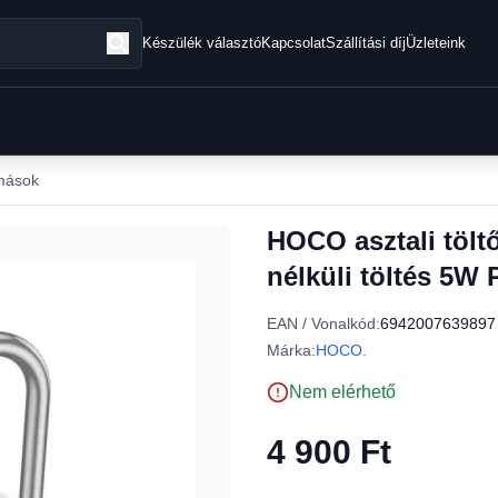
Készülék választó
Kapcsolat
Szállítási díj
Üzleteink
omások
HOCO asztali tölt
nélküli töltés 5W
EAN / Vonalkód:
6942007639897
Márka:
HOCO.
Nem elérhető
4 900 Ft