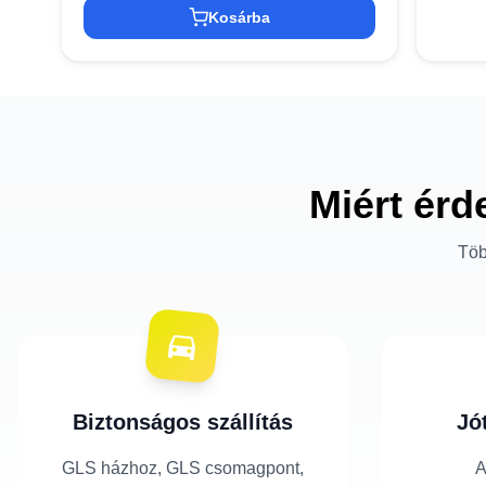
Kosárba
Miért érd
Töb
Biztonságos szállítás
Jó
GLS házhoz, GLS csomagpont,
A