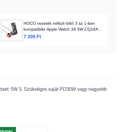
HOCO vezeték nélküli töltő 3 az 1-ben
kompatibilis Apple Watch 3A 5W CQ16A
fekete
7 300 Ft
adset: 5W 3. Szükséges saját PD30W vagy nagyobb
unkanap