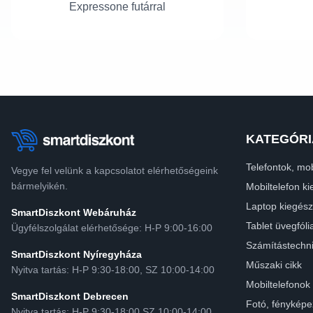
Expressone futárral
KATEGÓRI
Telefontok, mob
Vegye fel velünk a kapcsolatot elérhetőségeink
bármelyikén.
Mobiltelefon ki
Laptop kiegész
SmartDiszkont Webáruház
Tablet üvegfóli
Ügyfélszolgálat elérhetősége: H-P 9:00-16:00
Számítástechn
SmartDiszkont Nyíregyháza
Műszaki cikk
Nyitva tartás: H-P 9:30-18:00, SZ 10:00-14:00
Mobiltelefonok
SmartDiszkont Debrecen
Fotó, fényképe
Nyitva tartás: H-P 9:30-18:00 SZ 10:00-14:00