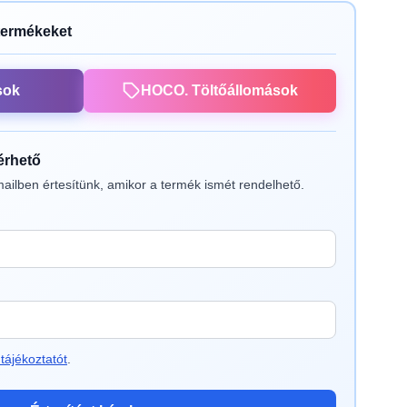
termékeket
sok
HOCO. Töltőállomások
lérhető
ailben értesítünk, amikor a termék ismét rendelhető.
tájékoztatót
.