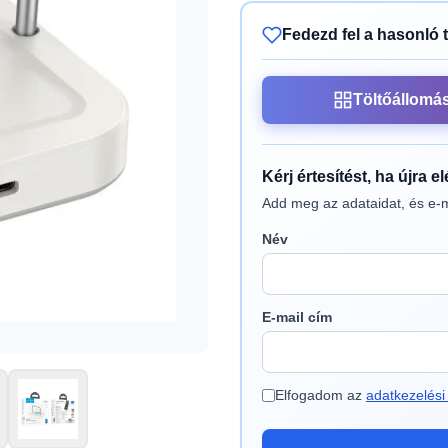
Fedezd fel a hasonló 
Töltőállomá
Kérj értesítést, ha újra e
Add meg az adataidat, és e-m
Név
E-mail cím
Elfogadom az
adatkezelési 