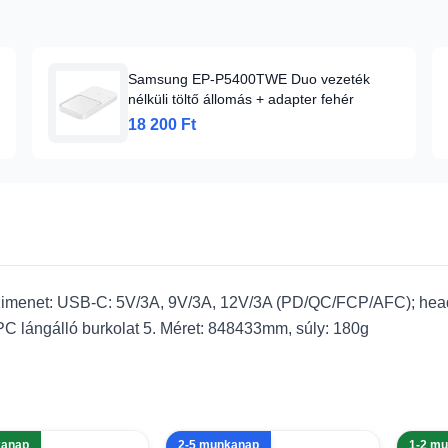
Samsung EP-P5400TWE Duo vezeték
nélküli töltő állomás + adapter fehér
18 200 Ft
 Kimenet: USB-C: 5V/3A, 9V/3A, 12V/3A (PD/QC/FCP/AFC); he
PC lángálló burkolat 5. Méret: 848433mm, súly: 180g
kanap
2-5 munkanap
1-2 m