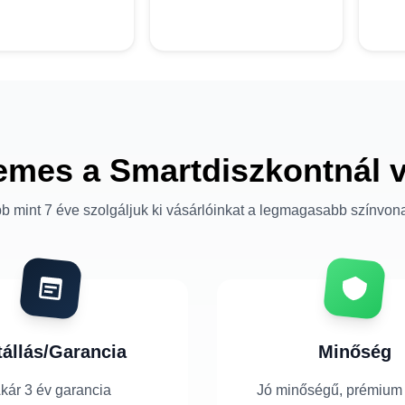
emes a Smartdiszkontnál 
b mint 7 éve szolgáljuk ki vásárlóinkat a legmagasabb színvon
tállás/Garancia
Minőség
kár 3 év garancia
Jó minőségű, prémium