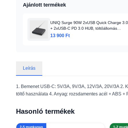
Ajánlott termékek
UNIQ Surge 90W 2xUSB Quick Charge 3.0
+ 2xUSB-C PD 3.0 HUB, töltőállomás
szénfekete
13 900 Ft
Leírás
1. Bemenet USB-C: 5V/3A, 9V/3A, 12V/3A, 20V/3A 2.
töltő használata 4. Anyag: rozsdamentes acél + ABS + 
Hasonló termékek
2-5 munkanap
1-2 mun