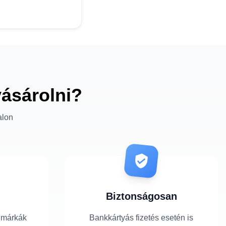
vásárolni?
alon
Biztonságosan
 márkák
Bankkártyás fizetés esetén is