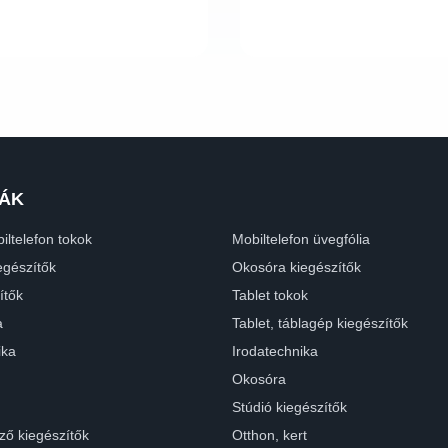
ÁK
iltelefon tokok
Mobiltelefon üvegfólia
egészítők
Okosóra kiegészítők
ítők
Tablet tokok
a
Tablet, táblagép kiegészítők
ika
Irodatechnika
Okosóra
Stúdió kiegészítők
ző kiegészítők
Otthon, kert