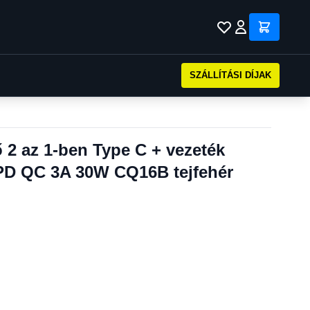
SZÁLLÍTÁSI DÍJAK
ő 2 az 1-ben Type C + vezeték
 PD QC 3A 30W CQ16B tejfehér