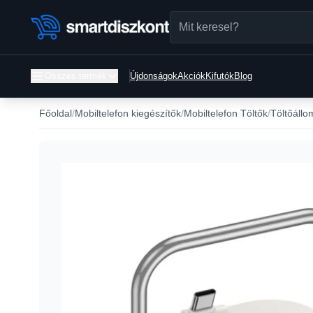
Összes termék
Újdonságok
Akciók
Kifutók
Blog
Főoldal
Mobiltelefon kiegészítők
Mobiltelefon Töltők
Töltőáll