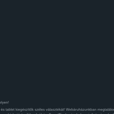
elyen!
ok és tablet kiegészítők széles választékát! Webáruházunkban megtalá