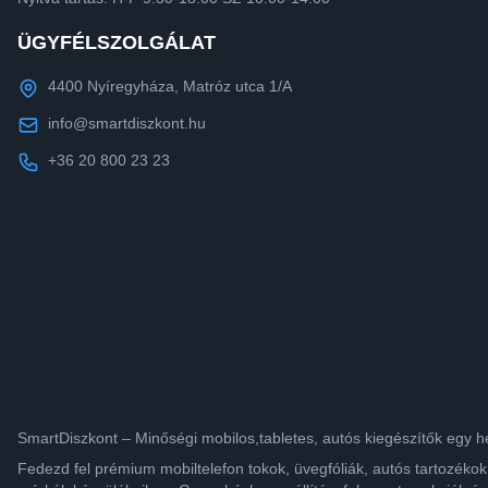
ÜGYFÉLSZOLGÁLAT
4400 Nyíregyháza, Matróz utca 1/A
info@smartdiszkont.hu
+36 20 800 23 23
SmartDiszkont – Minőségi mobilos,tabletes, autós kiegészítők egy h
Fedezd fel prémium mobiltelefon tokok, üvegfóliák, autós tartozék