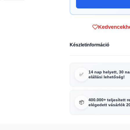
Kedvencekh
Készletinformáció
14 nap helyett, 30 n
✅
elállási lehetőség!
400.000+ teljesített 
📦
elégedett vásárlók 2