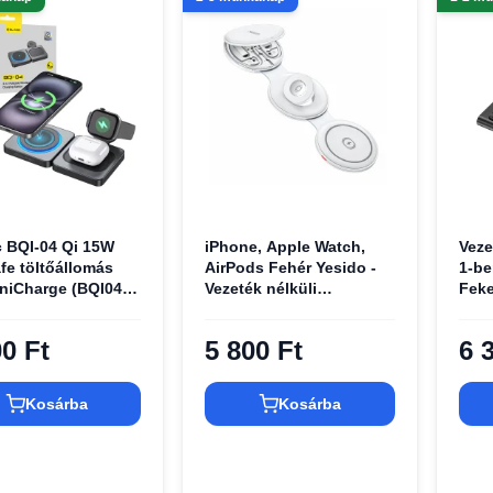
c BQI-04 Qi 15W
iPhone, Apple Watch,
Veze
fe töltőállomás
AirPods Fehér Yesido -
1-b
niCharge (BQI04-
Vezeték nélküli
Feke
fekete
töltőállomás 5 az 1-ben
(DS29) - Mágneses,
00 Ft
5 800 Ft
6 
Összecsukható, Tartó,
15W
Kosárba
Kosárba