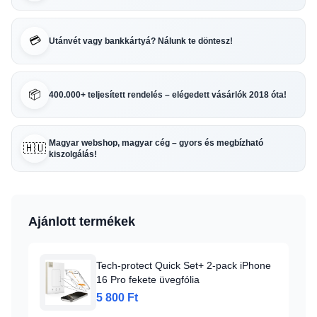
💳
Utánvét vagy bankkártyá? Nálunk te döntesz!
📦
400.000+ teljesített rendelés – elégedett vásárlók 2018 óta!
Magyar webshop, magyar cég – gyors és megbízható
🇭🇺
kiszolgálás!
Ajánlott termékek
Tech-protect Quick Set+ 2-pack iPhone
16 Pro fekete üvegfólia
5 800 Ft