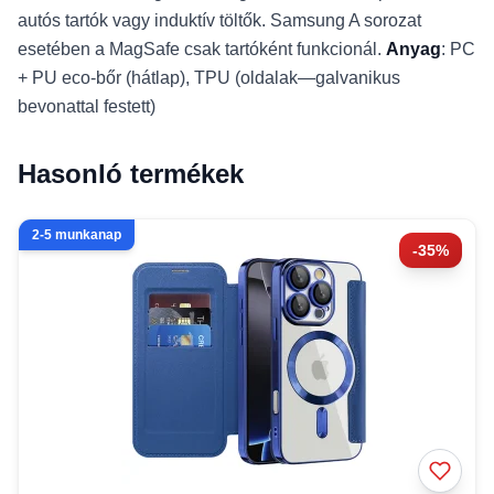
autós tartók vagy induktív töltők. Samsung A sorozat
esetében a MagSafe csak tartóként funkcionál.
Anyag
: PC
+ PU eco-bőr (hátlap), TPU (oldalak—galvanikus
bevonattal festett)
Hasonló termékek
2-5 munkanap
-35%