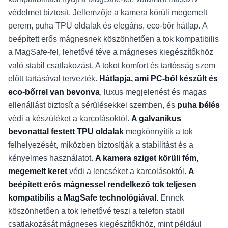
védelmet biztosít. Jellemzője a kamera körüli megemelt
perem, puha TPU oldalak és elegáns, eco-bőr hátlap. A
beépített erős mágnesnek köszönhetően a tok kompatibilis
a MagSafe-fel, lehetővé téve a mágneses kiegészítőkhöz
való stabil csatlakozást. A tokot komfort és tartósság szem
előtt tartásával tervezték.
Hátlapja, ami PC-ből készült és
eco-bőrrel van bevonva
, luxus megjelenést és magas
ellenállást biztosít a sérülésekkel szemben, és
puha bélés
védi a készüléket a karcolásoktól.
A galvanikus
bevonattal festett TPU oldalak
megkönnyítik a tok
felhelyezését, miközben biztosítják a stabilitást és a
kényelmes használatot.
A kamera sziget körüli fém,
megemelt keret
védi a lencséket a karcolásoktól.
A
beépített erős mágnessel rendelkező tok teljesen
kompatibilis a MagSafe technológiával.
Ennek
köszönhetően a tok lehetővé teszi a telefon stabil
csatlakozását mágneses kiegészítőkhöz, mint például