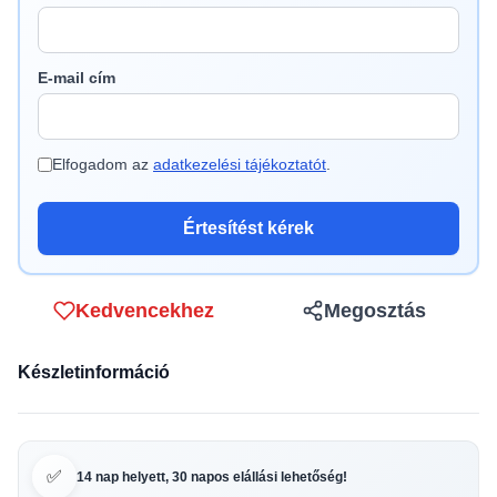
E-mail cím
Elfogadom az
adatkezelési tájékoztatót
.
Értesítést kérek
Kedvencekhez
Megosztás
Készletinformáció
✅
14 nap helyett, 30 napos elállási lehetőség!