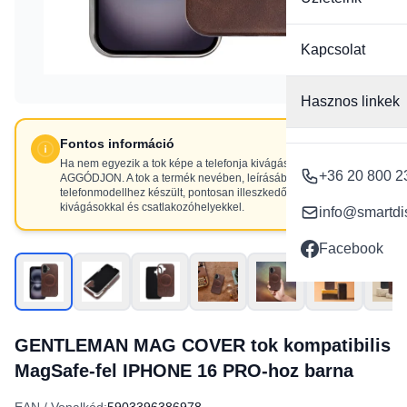
Kapcsolat
Hasznos linkek
Fontos információ
Ha nem egyezik a tok képe a telefonja kivágásaival, NE
+36 20 800 2
AGGÓDJON. A tok a termék nevében, leírásában szereplő
telefonmodellhez készült, pontosan illeszkedő
kivágásokkal és csatlakozóhelyekkel.
info@smartdi
Facebook
GENTLEMAN MAG COVER tok kompatibilis
MagSafe-fel IPHONE 16 PRO-hoz barna