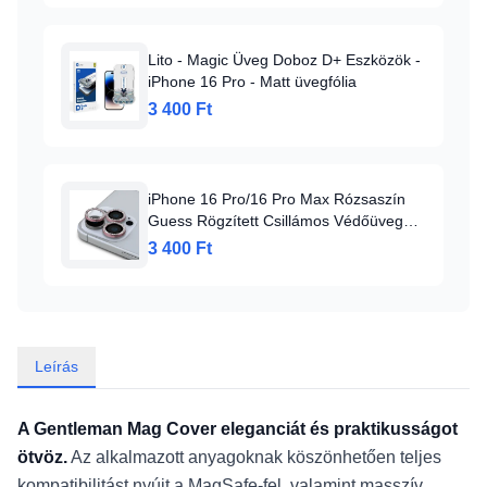
Lito - Magic Üveg Doboz D+ Eszközök -
iPhone 16 Pro - Matt üvegfólia
3 400 Ft
iPhone 16 Pro/16 Pro Max Rózsaszín
Guess Rögzített Csillámos Védőüveg
üvegfólia
3 400 Ft
Leírás
A Gentleman Mag Cover eleganciát és praktikusságot
ötvöz.
Az alkalmazott anyagoknak köszönhetően teljes
kompatibilitást nyújt a MagSafe-fel, valamint masszív