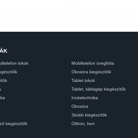
ÁK
iltelefon tokok
Mobiltelefon üvegfólia
egészítők
Okosóra kiegészítők
ítők
Tablet tokok
a
Tablet, táblagép kiegészítők
ika
Irodatechnika
Okosóra
Stúdió kiegészítők
ző kiegészítők
Otthon, kert