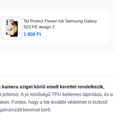
Tel Protect Flower tok Samsung Galaxy
S23 FE design 2
1 800 Ft
kamera sziget körül emelt kerettel rendelkezik,
et jellemzi. A jó minőségű TPU kellemes tapintású, és a
on. Fontos, hogy a tok további védelmet is biztosít
galvanizált bevonat borít.