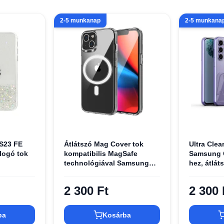
2-5 munkanap
2-5 munkana
S23 FE
Átlátszó Mag Cover tok
Ultra Clea
llogó tok
kompatibilis MagSafe
Samsung G
technológiával Samsung
hez, átlát
S23 FE átlátszó
2 300 Ft
2 300 
ba
Kosárba