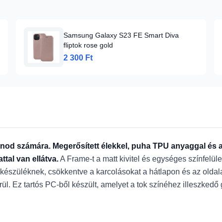
Samsung Galaxy S23 FE Smart Diva
fliptok rose gold
2 300 Ft
onod számára. Megerősített élekkel, puha TPU anyaggal és a 
tal van ellátva.
A Frame-t a matt kivitel és egységes színfelül
készüléknek, csökkentve a karcolásokat a hátlapon és az oldalak
rül. Ez tartós PC-ből készült, amelyet a tok színéhez illeszkedő 