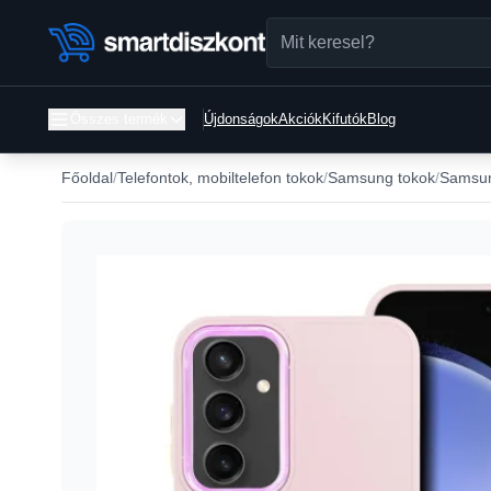
Összes termék
Újdonságok
Akciók
Kifutók
Blog
Főoldal
Telefontok, mobiltelefon tokok
Samsung tokok
Samsun