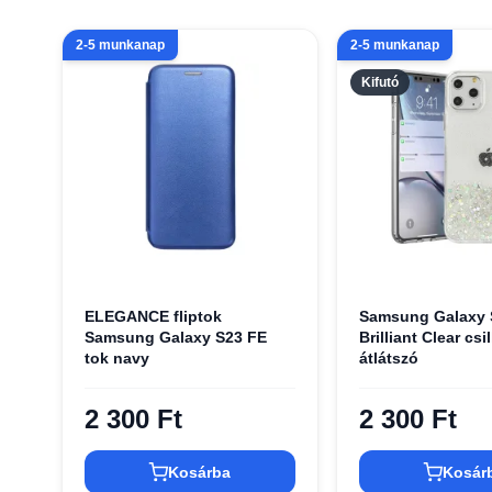
2-5 munkanap
2-5 munkanap
Kifutó
ELEGANCE fliptok
Samsung Galaxy 
Samsung Galaxy S23 FE
Brilliant Clear csi
tok navy
átlátszó
2 300 Ft
2 300 Ft
Kosárba
Kosár