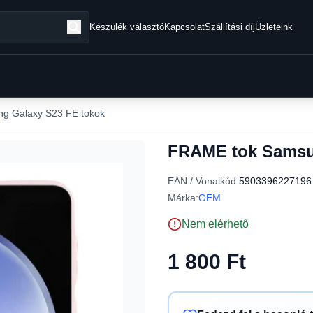
Készülék választó
Kapcsolat
Szállítási díj
Üzleteink
g Galaxy S23 FE tokok
FRAME tok Samsun
EAN / Vonalkód:
5903396227196
Márka:
OEM
Nem elérhető
1 800 Ft