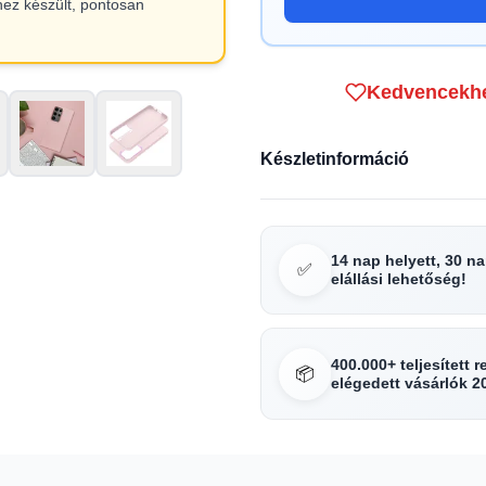
hez készült, pontosan
Kedvencekh
Készletinformáció
14 nap helyett, 30 n
✅
elállási lehetőség!
400.000+ teljesített 
📦
elégedett vásárlók 2