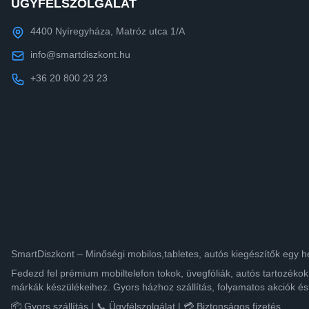
ÜGYFÉLSZOLGÁLAT
4400 Nyíregyháza, Matróz utca 1/A
info@smartdiszkont.hu
+36 20 800 23 23
SmartDiszkont – Minőségi mobilos,tabletes, autós kiegészítők egy h
Fedezd fel prémium mobiltelefon tokok, üvegfóliák, autós tartozék
márkák készülékeihez. Gyors házhoz szállítás, folyamatos akciók és
📦 Gyors szállítás | 📞 Ügyfélszolgálat | 💳 Biztonságos fizetés