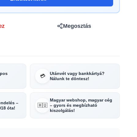
ez
Megosztás
apos
Utánvét vagy bankkártyá?
💳
Nálunk te döntesz!
Magyar webshop, magyar cég
rendelés –
🇭🇺
– gyors és megbízható
018 óta!
kiszolgálás!