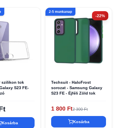
p
2-5 munkanap
-22%
r szilikon tok
Techsuit - HaloFrost
alaxy S23 FE-
sorozat - Samsung Galaxy
szó
S23 FE - Éjféli Zöld tok
Ft
1 800 Ft
2 300 Ft
Kosárba
Kosárba