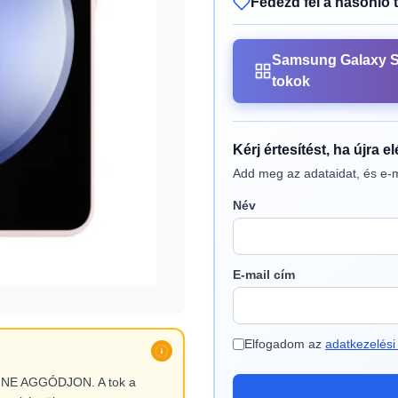
Fedezd fel a hasonló 
Samsung Galaxy 
tokok
Kérj értesítést, ha újra e
Add meg az adataidat, és e-m
Név
E-mail cím
Elfogadom az
adatkezelési 
l, NE AGGÓDJON. A tok a