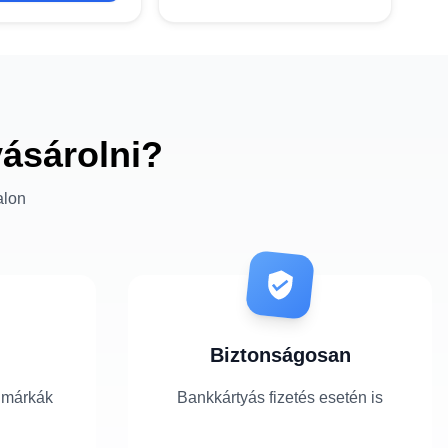
vásárolni?
alon
Biztonságosan
 márkák
Bankkártyás fizetés esetén is