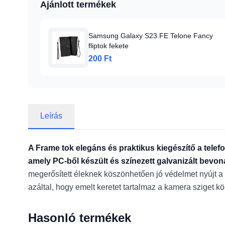
Ajánlott termékek
Samsung Galaxy S23.FE Telone Fancy
fliptok fekete
200 Ft
Leírás
A Frame tok elegáns és praktikus kiegészítő a telef
amely PC-ből készült és színezett galvanizált bevonat
megerősített éleknek köszönhetően jó védelmet nyújt a 
azáltal, hogy emelt keretet tartalmaz a kamera sziget kö
Hasonló termékek