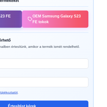
termékeket
S23 FE
OEM Samsung Galaxy S23
FE tokok
lérhető
ailben értesítünk, amikor a termék ismét rendelhető.
tájékoztatót
.
Értesítést kérek