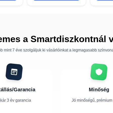
emes a Smartdiszkontnál 
b mint 7 éve szolgáljuk ki vásárlóinkat a legmagasabb színvon
tállás/Garancia
Minőség
kár 3 év garancia
Jó minőségű, prémium