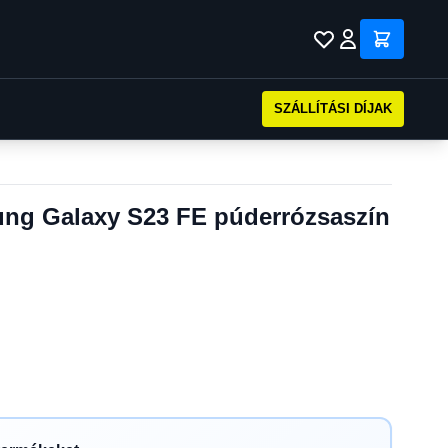
SZÁLLÍTÁSI DÍJAK
g Galaxy S23 FE púderrózsaszín