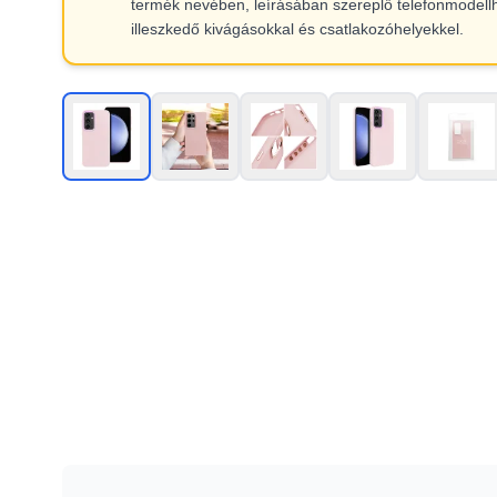
termék nevében, leírásában szereplő telefonmodell
illeszkedő kivágásokkal és csatlakozóhelyekkel.