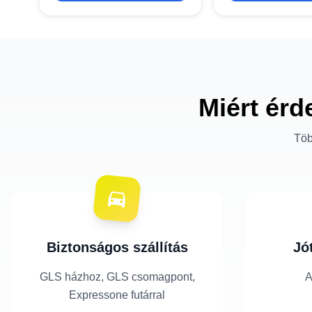
Miért érd
Töb
Biztonságos szállítás
Jó
GLS házhoz, GLS csomagpont,
A
Expressone futárral