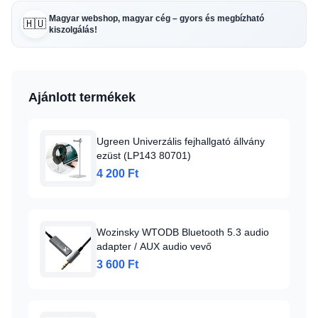
Magyar webshop, magyar cég – gyors és megbízható
🇭🇺
kiszolgálás!
Ajánlott termékek
Ugreen Univerzális fejhallgató állvány
ezüst (LP143 80701)
4 200 Ft
Wozinsky WTODB Bluetooth 5.3 audio
adapter / AUX audio vevő
3 600 Ft