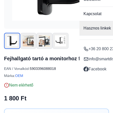
Kapcsolat
Hasznos linkek
+36 20 800 2
Fejhallgató tartó a monitorhoz fekete
info@smartdi
EAN / Vonalkód:
5903396088018
Facebook
Márka:
OEM
Nem elérhető
1 800 Ft