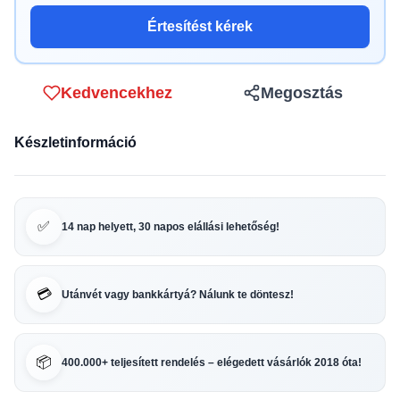
Értesítést kérek
Kedvencekhez
Megosztás
Készletinformáció
✅
14 nap helyett, 30 napos elállási lehetőség!
💳
Utánvét vagy bankkártyá? Nálunk te döntesz!
📦
400.000+ teljesített rendelés – elégedett vásárlók 2018 óta!