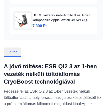
HOCO vezeték nélküli töltő 3 az 1-ben
kompatibilis Apple Watch 3A 5W CQ16A
fekete
7 300 Ft
Leírás
A jövő töltése: ESR Qi2 3 az 1-ben
vezeték nélküli töltőállomás
CryoBoost technológiával
Fedezze fel az ESR Qi2 3 az 1-ben vezeték nélküli
töltőállomását, amely forradalmasítja eszközei töltését! Ez
a prémium állomás kifinomult megoldást kínál Apple