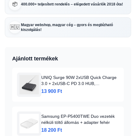
📦
400.000+ teljesített rendelés – elégedett vásárlók 2018 óta!
Magyar webshop, magyar cég – gyors és megbízható
🇭🇺
kiszolgálás!
Ajánlott termékek
UNIQ Surge 90W 2xUSB Quick Charge
3.0 + 2xUSB-C PD 3.0 HUB,
töltőállomás szénfekete
13 900 Ft
Samsung EP-P5400TWE Duo vezeték
nélküli töltő állomás + adapter fehér
18 200 Ft