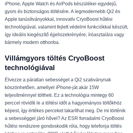
iPhone, Apple Watch és AirPods készülékei egyidejű,
gyors és biztonságos töltésére. A legmodernebb Qi2 és
Apple tanúsítványokkal, innovatív CryoBoost hűtési
technológiával, valamint fejlett védelmi funkciókkal készült,
így ideális kiegészítő éjjeliszekrényére, íróasztalára vagy
bármely modern otthonba.
Villámgyors töltés CryoBoost
technológiával
Élvezze a páratlan sebességet a Qi2 szabványnak
köszönhetően, amellyel iPhone-ját akár 15W
teljesítménnyel töltheti. Ez a technológia mintegy 60
perccel rövidíti le a töltési időt a hagyományos töltőkhöz
képest, így értékes perceket takaríthat meg. De mi történik
a sebességgel járó hővel? Az ESR forradalmi CryoBoost
hűtési rendszere gondoskodik róla, hogy telefonja töltés