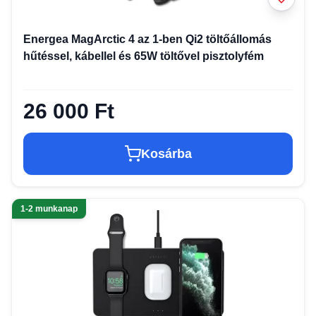
Energea MagArctic 4 az 1-ben Qi2 töltőállomás
hűtéssel, kábellel és 65W töltővel pisztolyfém
26 000 Ft
Kosárba
1-2 munkanap