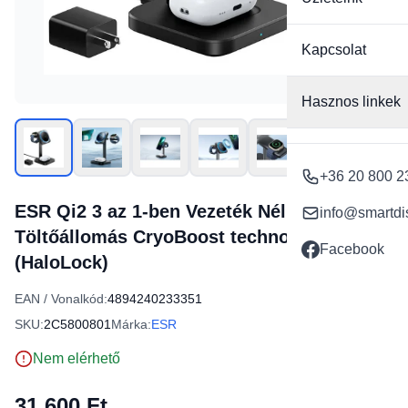
Kapcsolat
Hasznos linkek
+36 20 800 2
ESR Qi2 3 az 1-ben Vezeték Nélküli
info@smartdi
Töltőállomás CryoBoost technológiával
Facebook
(HaloLock)
EAN / Vonalkód:
4894240233351
SKU:
2C5800801
Márka:
ESR
Nem elérhető
31 600 Ft