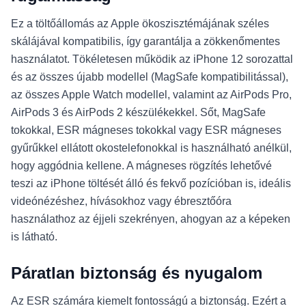
Ez a töltőállomás az Apple ökoszisztémájának széles
skálájával kompatibilis, így garantálja a zökkenőmentes
használatot. Tökéletesen működik az iPhone 12 sorozattal
és az összes újabb modellel (MagSafe kompatibilitással),
az összes Apple Watch modellel, valamint az AirPods Pro,
AirPods 3 és AirPods 2 készülékekkel. Sőt, MagSafe
tokokkal, ESR mágneses tokokkal vagy ESR mágneses
gyűrűkkel ellátott okostelefonokkal is használható anélkül,
hogy aggódnia kellene. A mágneses rögzítés lehetővé
teszi az iPhone töltését álló és fekvő pozícióban is, ideális
videónézéshez, hívásokhoz vagy ébresztőóra
használathoz az éjjeli szekrényen, ahogyan az a képeken
is látható.
Páratlan biztonság és nyugalom
Az ESR számára kiemelt fontosságú a biztonság. Ezért a