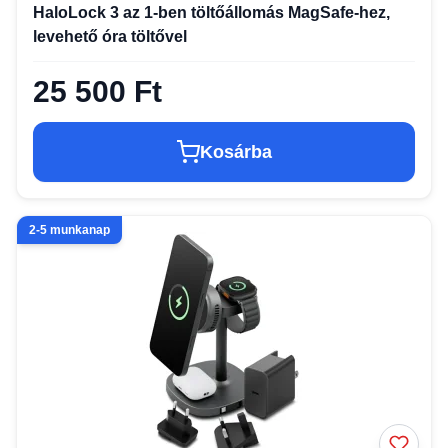
HaloLock 3 az 1-ben töltőállomás MagSafe-hez,
levehető óra töltővel
25 500 Ft
Kosárba
2-5 munkanap