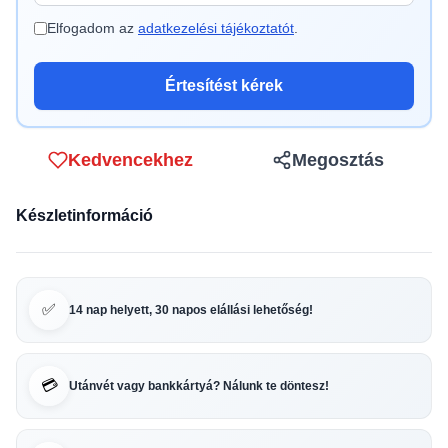
Elfogadom az
adatkezelési tájékoztatót
.
Értesítést kérek
Kedvencekhez
Megosztás
Készletinformáció
✅
14 nap helyett, 30 napos elállási lehetőség!
💳
Utánvét vagy bankkártyá? Nálunk te döntesz!