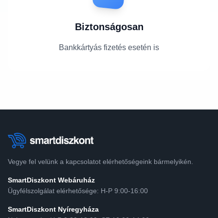
Biztonságosan
Bankkártyás fizetés esetén is
Vegye fel velünk a kapcsolatot elérhetőségeink bármelyikén.
SmartDiszkont Webáruház
Ügyfélszolgálat elérhetősége: H-P 9:00-16:00
SmartDiszkont Nyíregyháza