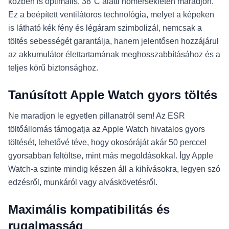
közben is optimális, 38°C alatti hőmérsékleten maradjon.
Ez a beépített ventilátoros technológia, melyet a képeken
is látható kék fény és légáram szimbolizál, nemcsak a
töltés sebességét garantálja, hanem jelentősen hozzájárul
az akkumulátor élettartamának meghosszabbításához és a
teljes körű biztonsághoz.
Tanúsított Apple Watch gyors töltés
Ne maradjon le egyetlen pillanatról sem! Az ESR
töltőállomás támogatja az Apple Watch hivatalos gyors
töltését, lehetővé téve, hogy okosóráját akár 50 perccel
gyorsabban feltöltse, mint más megoldásokkal. Így Apple
Watch-a szinte mindig készen áll a kihívásokra, legyen szó
edzésről, munkáról vagy alváskövetésről.
Maximális kompatibilitás és
rugalmasság