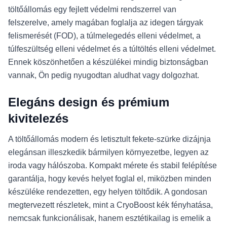
töltőállomás egy fejlett védelmi rendszerrel van
felszerelve, amely magában foglalja az idegen tárgyak
felismerését (FOD), a túlmelegedés elleni védelmet, a
túlfeszültség elleni védelmet és a túltöltés elleni védelmet.
Ennek köszönhetően a készülékei mindig biztonságban
vannak, Ön pedig nyugodtan aludhat vagy dolgozhat.
Elegáns design és prémium
kivitelezés
A töltőállomás modern és letisztult fekete-szürke dizájnja
elegánsan illeszkedik bármilyen környezetbe, legyen az
iroda vagy hálószoba. Kompakt mérete és stabil felépítése
garantálja, hogy kevés helyet foglal el, miközben minden
készüléke rendezetten, egy helyen töltődik. A gondosan
megtervezett részletek, mint a CryoBoost kék fényhatása,
nemcsak funkcionálisak, hanem esztétikailag is emelik a