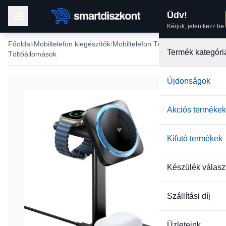
Üdv!
Kérjük, jelentkezz be.
Főoldal
Mobiltelefon kiegészítők
Mobiltelefon Töltők
Termék kategóri
Töltőállomások
Újdonságok
Akciós termékek
Kifutó termékek
Készülék válasz
Szállítási díj
Üzleteink