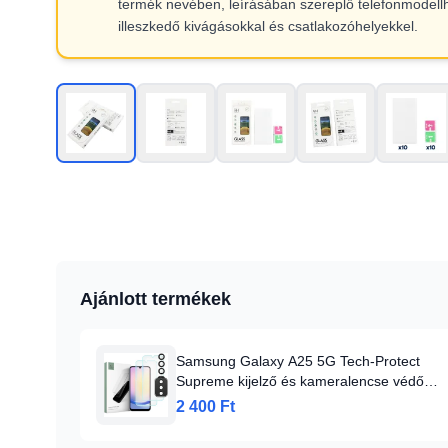
termék nevében, leírásában szereplő telefonmodell
illeszkedő kivágásokkal és csatlakozóhelyekkel.
Ajánlott termékek
Samsung Galaxy A25 5G Tech-Protect
Supreme kijelző és kameralencse védő
üvegfólia
2 400 Ft