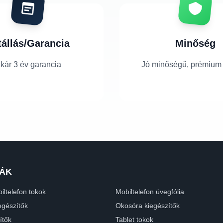
tállás/Garancia
Minőség
kár 3 év garancia
Jó minőségű, prémium
ÁK
iltelefon tokok
Mobiltelefon üvegfólia
egészítők
Okosóra kiegészítők
ítők
Tablet tokok