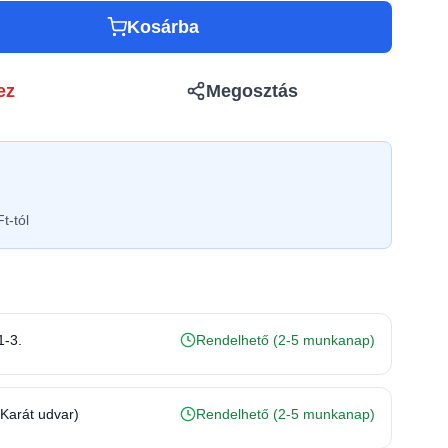
Kosárba
ez
Megosztás
t-tól
1-3.
Rendelhető (2-5 munkanap)
(Karát udvar)
Rendelhető (2-5 munkanap)