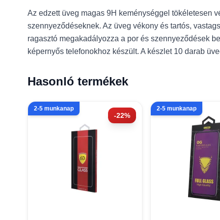
Az edzett üveg magas 9H keménységgel tökéletesen védi 
szennyeződéseknek. Az üveg vékony és tartós, vastagság
ragasztó megakadályozza a por és szennyeződések bejutá
képernyős telefonokhoz készült. A készlet 10 darab üveg
Hasonló termékek
2-5 munkanap
2-5 munkanap
-22%