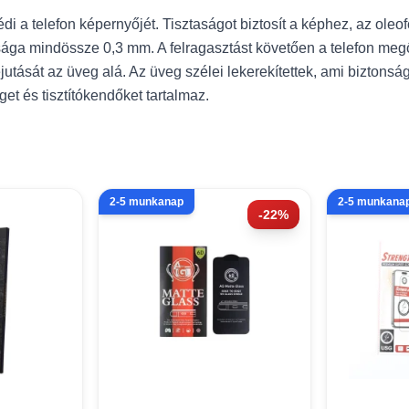
a telefon képernyőjét. Tisztaságot biztosít a képhez, az oleof
a mindössze 0,3 mm. A felragasztást követően a telefon megőrzi 
sát az üveg alá. Az üveg szélei lekerekítettek, ami biztonságo
et és tisztítókendőket tartalmaz.
2-5 munkanap
2-5 munkana
-22%