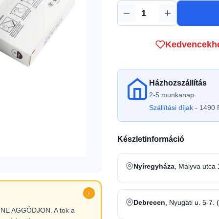
Mennyiség
Kedvencekh
Házhozszállítás
2-5 munkanap
Szállítási díjak
- 1490 F
Készletinformáció
Nyíregyháza
, Mályva utca 
Debrecen
, Nyugati u. 5-7. 
l, NE AGGÓDJON. A tok a