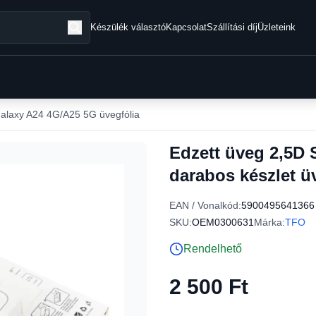
Készülék választó
Kapcsolat
Szállítási díj
Üzleteink
laxy A24 4G/A25 5G üvegfólia
Edzett üveg 2,5D
darabos készlet ü
EAN / Vonalkód:
5900495641366
SKU:
OEM0300631
Márka:
TFO
Rendelhető
2 500 Ft