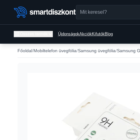
Összes termék
Újdonságok
Akciók
Kifutók
Blog
Főoldal
Mobiltelefon üvegfólia
Samsung üvegfólia
Samsung Ga