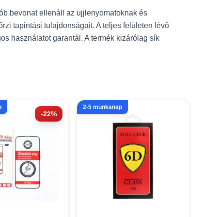
ób bevonat ellenáll az ujjlenyomatoknak és
tapintási tulajdonságait. A teljes felületen lévő
s használatot garantál. A termék kizárólag sík
p
2-5 munkanap
-22%