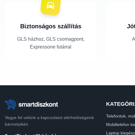
Biztonságos szállítás
Jó
GLS házhoz, GLS csomagpont,
A
Expressone futárral
KATEGÓRI
Telefontok, mob
Vegye fel velünk a kapcsolatot elérhetőségeink
bármelyikén.
Mobiltelefon ki
Laptop kiegész