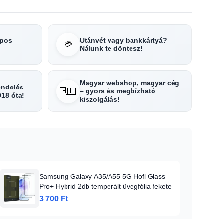
apos
Utánvét vagy bankkártyá?
💳
Nálunk te döntesz!
Magyar webshop, magyar cég
rendelés –
🇭🇺
– gyors és megbízható
018 óta!
kiszolgálás!
Samsung Galaxy A35/A55 5G Hofi Glass
Pro+ Hybrid 2db temperált üvegfólia fekete
3 700 Ft