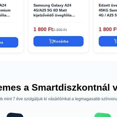
A24
Samsung Galaxy A24
Edzett üve
emium
4G/A25 5G 6D Matt
45KG Sam
ólia
kijelzővédő üvegfólia
4G / A25 
fekete kerettel
1 800 Ft
1 800 F
2 300 Ft
Kosárba
ba
emes a Smartdiszkontnál 
b mint 7 éve szolgáljuk ki vásárlóinkat a legmagasabb színvon