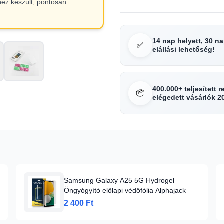
hez készült, pontosan
14 nap helyett, 30 n
✅
elállási lehetőség!
400.000+ teljesített 
📦
elégedett vásárlók 2
Samsung Galaxy A25 5G Hydrogel
Öngyógyító előlapi védőfólia Alphajack
2 400 Ft