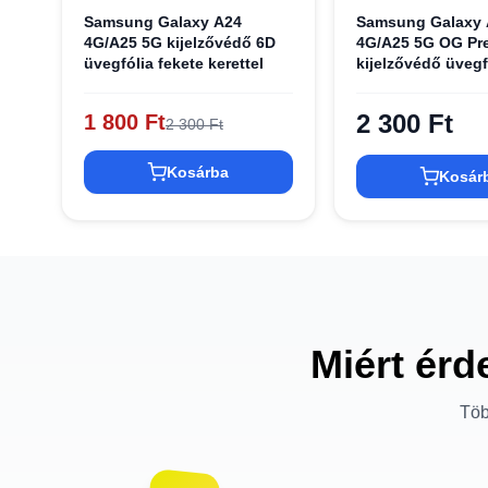
Samsung Galaxy A24
Samsung Galaxy 
4G/A25 5G kijelzővédő 6D
4G/A25 5G OG Pr
üvegfólia fekete kerettel
kijelzővédő üvegf
fekete
2 300 Ft
1 800 Ft
2 300 Ft
Kosárba
Kosár
Miért érd
Töb