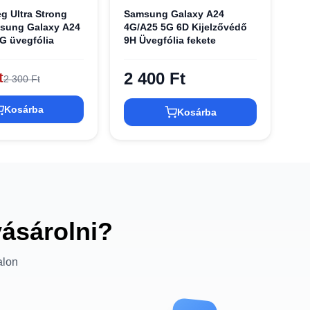
g Ultra Strong
Samsung Galaxy A24
sung Galaxy A24
4G/A25 5G 6D Kijelzővédő
5G üvegfólia
9H Üvegfólia fekete
2 400 Ft
t
2 300 Ft
Kosárba
Kosárba
vásárolni?
alon