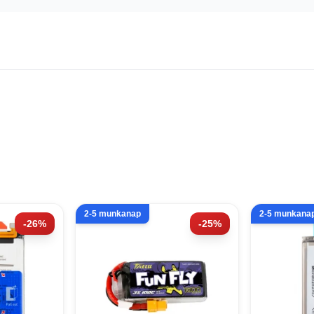
2-5 munkanap
2-5 munkana
-26%
-25%