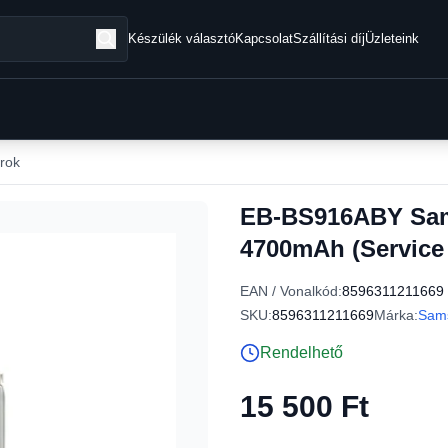
Készülék választó
Kapcsolat
Szállítási díj
Üzleteink
rok
EB-BS916ABY Sam
4700mAh (Service
EAN / Vonalkód:
8596311211669
SKU:
8596311211669
Márka:
Sam
Rendelhető
15 500 Ft