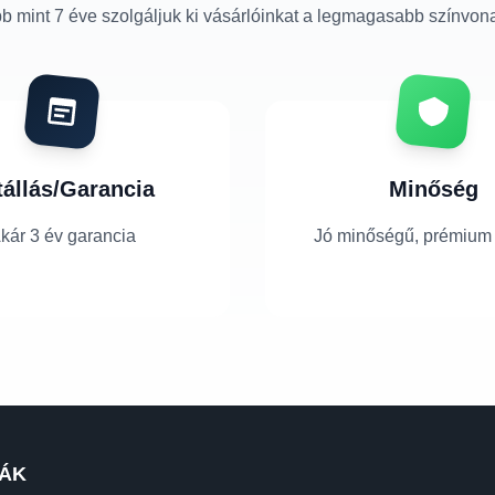
b mint 7 éve szolgáljuk ki vásárlóinkat a legmagasabb színvon
tállás/Garancia
Minőség
kár 3 év garancia
Jó minőségű, prémium
ÁK