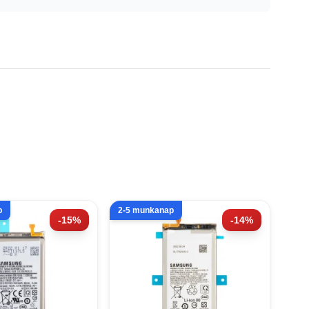
p
2-5 munkanap
-15%
-14%