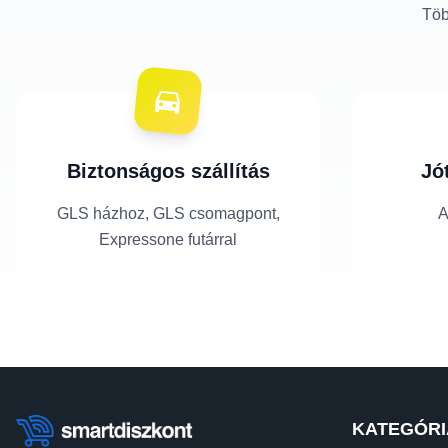
Töb
Biztonságos szállítás
Jó
GLS házhoz, GLS csomagpont,
A
Expressone futárral
KATEGÓRI