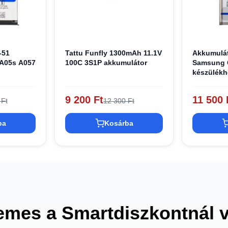
-51
Tattu Funfly 1300mAh 11.1V
Akkumulá
A05s A057
100C 3S1P akkumulátor
Samsung 
készülékh
9 200 Ft
11 500 
 Ft
12 300 Ft
ba
Kosárba
emes a Smartdiszkontnál 