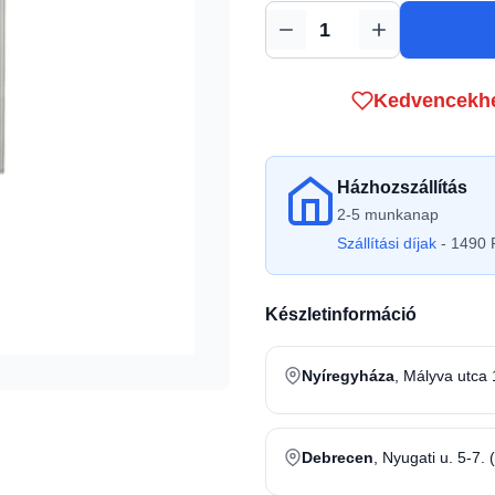
Mennyiség
Kedvencekh
Házhozszállítás
2-5 munkanap
Szállítási díjak
- 1490 F
Készletinformáció
Nyíregyháza
, Mályva utca 
Debrecen
, Nyugati u. 5-7. 