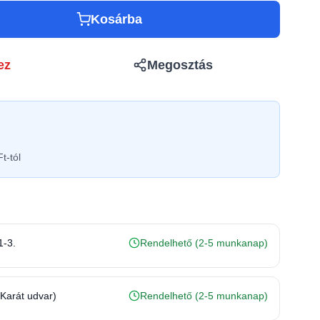
Kosárba
ez
Megosztás
t-tól
1-3.
Rendelhető (2-5 munkanap)
(Karát udvar)
Rendelhető (2-5 munkanap)