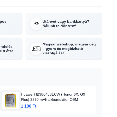
apos
Utánvét vagy bankkártyá?
💳
Nálunk te döntesz!
Magyar webshop, magyar cég
rendelés –
🇭🇺
– gyors és megbízható
018 óta!
kiszolgálás!
Huawei HB386483ECW (Honor 6X, G9
Plus) 3270 mAh akkumulátor OEM
1 100 Ft