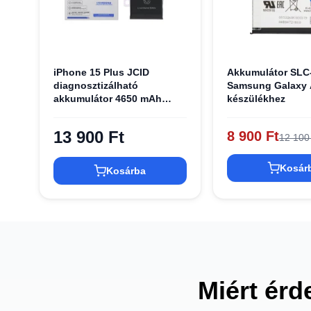
iPhone 15 Plus JCID
Akkumulátor SLC
diagnosztizálható
Samsung Galaxy 
akkumulátor 4650 mAh
készülékhez
(nagy kapacitás)
13 900 Ft
8 900 Ft
12 100
Kosár
Kosárba
Miért érd