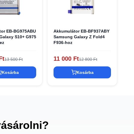
tor EB-BG975ABU
Akkumulátor EB-BF937ABY
Galaxy S10+ G975
Samsung Galaxy Z Fold4
ez
F936-hoz
Ft
11 000 Ft
13 500 Ft
12 800 Ft
Kosárba
Kosárba
vásárolni?