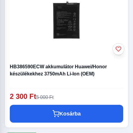
HB386590ECW akkumulátor Huawei/Honor
készülékekhez 3750mAh Li-Ion (OEM)
2 300 Ft
5 000 Ft
Kosárba