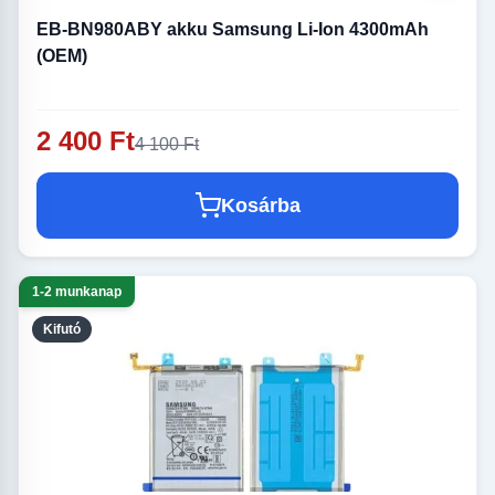
EB-BN980ABY akku Samsung Li-Ion 4300mAh
(OEM)
2 400 Ft
4 100 Ft
Kosárba
1-2 munkanap
Kifutó