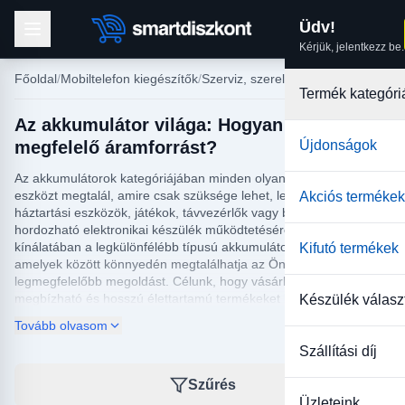
Üdv!
Kérjük, jelentkezz be.
Főoldal
Mobiltelefon kiegészítők
Szerviz, szerelés
Termék kategóri
Az akkumulátor világa: Hogyan válassz
megfelelő áramforrást?
Újdonságok
Az akkumulátorok kategóriájában minden olyan energiatároló
eszközt megtalál, amire csak szüksége lehet, legyen szó
Akciós termékek
háztartási eszközök, játékok, távvezérlők vagy bármilyen
hordozható elektronikai készülék működtetéséről. Webshopunk
kínálatában a legkülönfélébb típusú akkumulátorok elérhetők,
Kifutó termékek
amelyek között könnyedén megtalálhatja az Ön igényeinek
legmegfelelőbb megoldást. Célunk, hogy vásárlóink számára
megbízható és hosszú élettartamú termékeket biztosítsunk, ezért
Készülék válasz
csak a jól ismert és megbízható gyártók termékeit forgalmazzuk.
Tovább olvasom
Az akkumulátor idővel elveszítheti hatékonyságát, ezért fontos a
Szállítási díj
rendszeres ellenőrzés és csere. Webáruházunkban egyszerűen
és kényelmesen juthat hozzá a megfelelő típushoz, legyen szó
Szűrés
hagyományos vagy újratölthető változatokról. Fedezze fel széles
Üzleteink