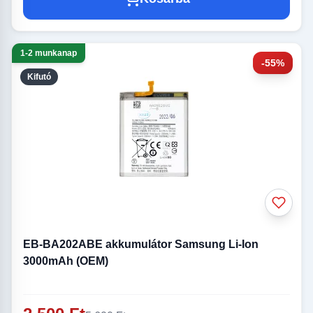
1-2 munkanap
-55%
Kifutó
EB-BA202ABE akkumulátor Samsung Li-Ion
3000mAh (OEM)