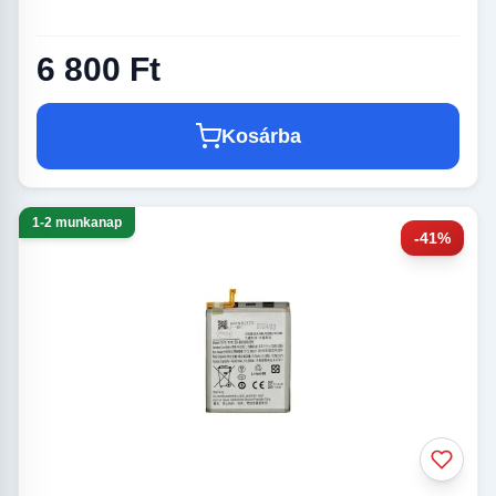
6 800 Ft
Kosárba
1-2 munkanap
-41%