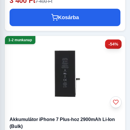
3 400 Ft
7 400 Ft
Kosárba
1-2 munkanap
-54%
Akkumulátor iPhone 7 Plus-hoz 2900mAh Li-Ion
(Bulk)