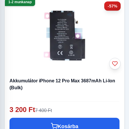
1-2 munkanap
-57%
Akkumulátor iPhone 12 Pro Max 3687mAh Li-Ion
(Bulk)
3 200 Ft
7 400 Ft
Kosárba