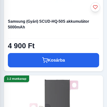
Samsung (Gyári) SCUD-HQ-50S akkumulátor
5000mAh
4 900 Ft
Kosárba
1-2 munkanap