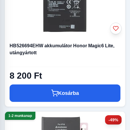
HB526694EHW akkumulátor Honor Magic6 Lite,
utángyártott
8 200 Ft
Kosárba
1-2 munkanap
-49%