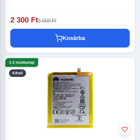
2 300 Ft
5 000 Ft
Kosárba
1-2 munkanap
Kifutó