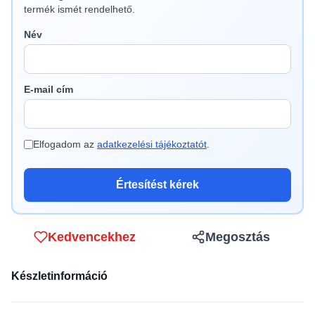
termék ismét rendelhető.
Név
E-mail cím
Elfogadom az
adatkezelési tájékoztatót
.
Értesítést kérek
Kedvencekhez
Megosztás
Készletinformáció