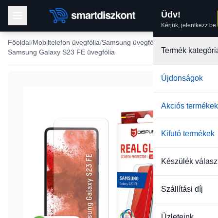
Üdv!
Kérjük, jelentkezz be.
Főoldal
Mobiltelefon üvegfólia
Samsung üvegfólia
Termék kategóri
Samsung Galaxy S23 FE üvegfólia
Újdonságok
-24%
Akciós termékek
Kifutó termékek
Készülék válasz
Szállítási díj
Üzleteink