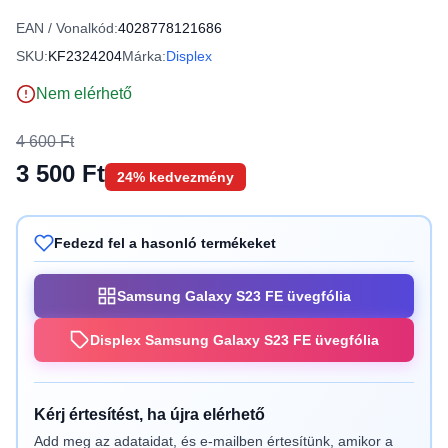
EAN / Vonalkód:
4028778121686
SKU:
KF2324204
Márka:
Displex
Nem elérhető
4 600 Ft
3 500 Ft
24% kedvezmény
Fedezd fel a hasonló termékeket
Samsung Galaxy S23 FE üvegfólia
Displex Samsung Galaxy S23 FE üvegfólia
Kérj értesítést, ha újra elérhető
Add meg az adataidat, és e-mailben értesítünk, amikor a