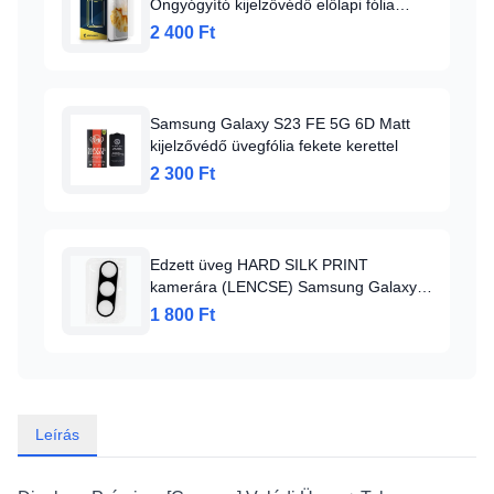
Öngyógyító kijelzővédő előlapi fólia
Alphajack
2 400 Ft
Samsung Galaxy S23 FE 5G 6D Matt
kijelzővédő üvegfólia fekete kerettel
2 300 Ft
Edzett üveg HARD SILK PRINT
kamerára (LENCSE) Samsung Galaxy
S23 FE készülékhez (sziget)
1 800 Ft
Leírás