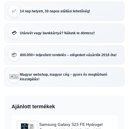
✅
14 nap helyett, 30 napos elállási lehetőség!
💳
Utánvét vagy bankkártyá? Nálunk te döntesz!
📦
400.000+ teljesített rendelés – elégedett vásárlók 2018 óta!
Magyar webshop, magyar cég – gyors és megbízható
🇭🇺
kiszolgálás!
Ajánlott termékek
Samsung Galaxy S23 FE Hydrogel