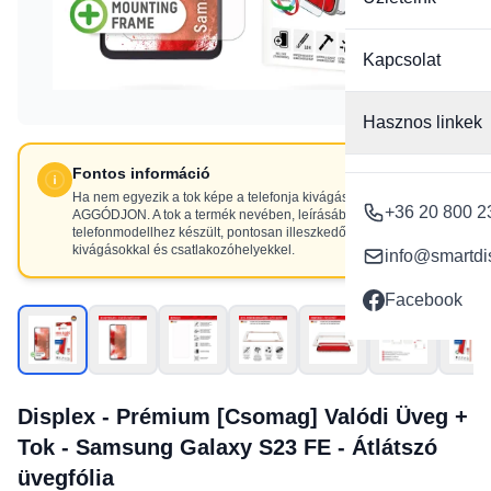
Kapcsolat
Hasznos linkek
Fontos információ
Ha nem egyezik a tok képe a telefonja kivágásaival, NE
+36 20 800 2
AGGÓDJON. A tok a termék nevében, leírásában szereplő
telefonmodellhez készült, pontosan illeszkedő
kivágásokkal és csatlakozóhelyekkel.
info@smartdi
Facebook
Displex - Prémium [Csomag] Valódi Üveg +
Tok - Samsung Galaxy S23 FE - Átlátszó
üvegfólia