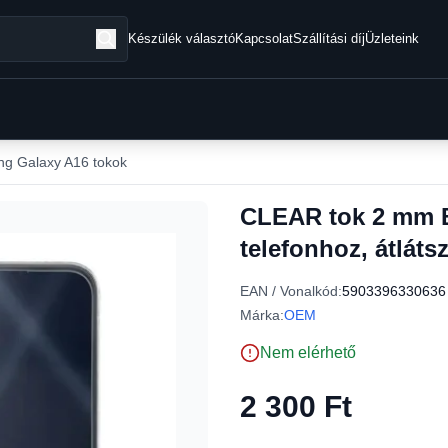
Készülék választó
Kapcsolat
Szállítási díj
Üzleteink
g Galaxy A16 tokok
CLEAR tok 2 mm
telefonhoz, átláts
EAN / Vonalkód:
5903396330636
Márka:
OEM
Nem elérhető
2 300 Ft