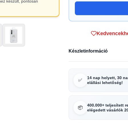
hez készült, pontosan
Kedvencekh
Készletinformáció
14 nap helyett, 30 n
✅
elállási lehetőség!
400.000+ teljesített 
📦
elégedett vásárlók 2