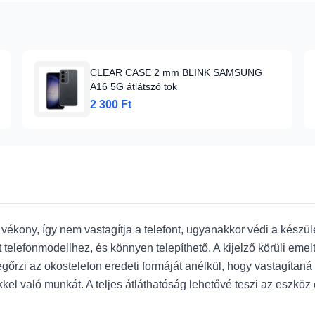
CLEAR CASE 2 mm BLINK SAMSUNG
A16 5G átlátszó tok
2 300 Ft
vékony, így nem vastagítja a telefont, ugyanakkor védi a kész
t telefonmodellhez, és könnyen telepíthető. A kijelző körüli eme
őrzi az okostelefon eredeti formáját anélkül, hogy vastagítaná
kel való munkát. A teljes átláthatóság lehetővé teszi az eszkö