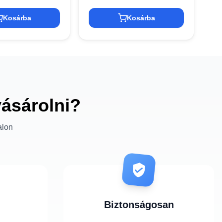
Kosárba
Kosárba
vásárolni?
alon
Biztonságosan