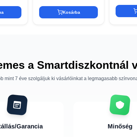
ba
Kosárba
emes a Smartdiszkontnál 
b mint 7 éve szolgáljuk ki vásárlóinkat a legmagasabb színvon
tállás/Garancia
Minőség