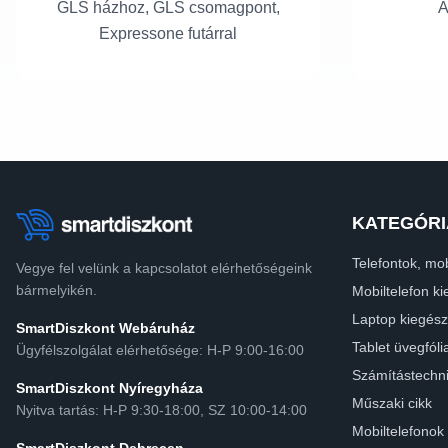
GLS házhoz, GLS csomagpont,
A
Expressone futárral
KATEGÓRI
Telefontok, mob
Vegye fel velünk a kapcsolatot elérhetőségeink
bármelyikén.
Mobiltelefon ki
Laptop kiegész
SmartDiszkont Webáruház
Tablet üvegfóli
Ügyfélszolgálat elérhetősége: H-P 9:00-16:00
Számítástechn
SmartDiszkont Nyíregyháza
Műszaki cikk
Nyitva tartás: H-P 9:30-18:00, SZ 10:00-14:00
Mobiltelefonok