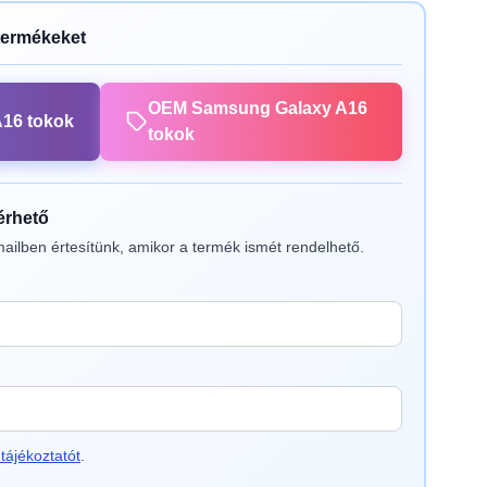
termékeket
OEM Samsung Galaxy A16
16 tokok
tokok
lérhető
ailben értesítünk, amikor a termék ismét rendelhető.
tájékoztatót
.