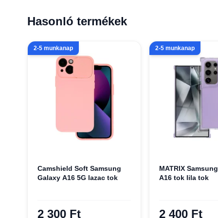
Hasonló termékek
2-5 munkanap
2-5 munkanap
Camshield Soft Samsung
MATRIX Samsung
Galaxy A16 5G lazac tok
A16 tok lila tok
2 300 Ft
2 400 Ft