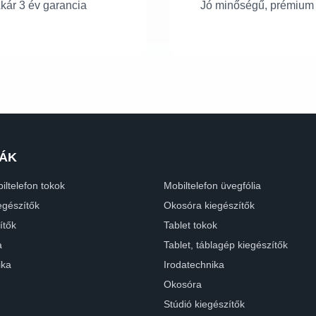
kár 3 év garancia
Jó minőségű, prémium
ÁK
iltelefon tokok
Mobiltelefon üvegfólia
egészítők
Okosóra kiegészítők
ítők
Tablet tokok
a
Tablet, táblagép kiegészítők
ika
Irodatechnika
Okosóra
Stúdió kiegészítők