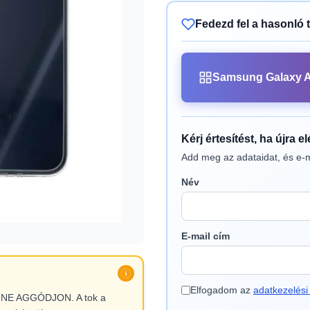
Fedezd fel a hasonló 
Samsung Galaxy A
Kérj értesítést, ha újra e
Add meg az adataidat, és e-m
Név
E-mail cím
Elfogadom az
adatkezelési 
l, NE AGGÓDJON. A tok a