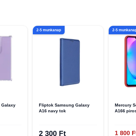
2-5 munkanap
2-5 munkana
 Galaxy
Fliptok Samsung Galaxy
Mercury S
A16 navy tok
A166 piro
2 300 Ft
1 800 F