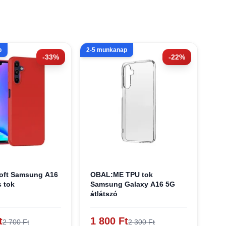
p
2-5 munkanap
-33%
-22%
oft Samsung A16
OBAL:ME TPU tok
s tok
Samsung Galaxy A16 5G
átlátszó
t
1 800 Ft
2 700 Ft
2 300 Ft