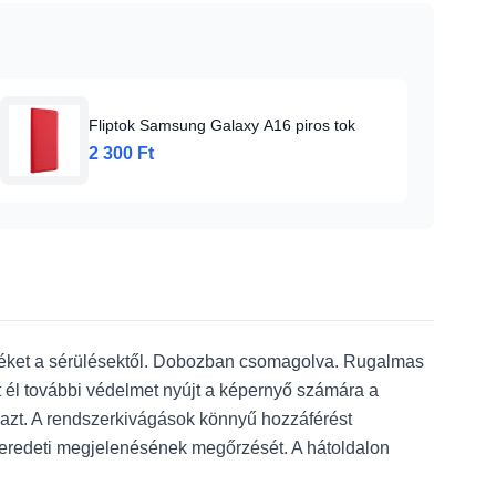
Fliptok Samsung Galaxy A16 piros tok
2 300 Ft
üléket a sérülésektől. Dobozban csomagolva. Rugalmas
lt él további védelmet nyújt a képernyő számára a
 azt. A rendszerkivágások könnyű hozzáférést
z eredeti megjelenésének megőrzését. A hátoldalon