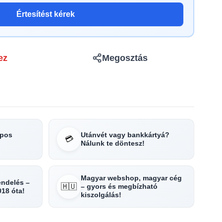
Értesítést kérek
ez
Megosztás
apos
Utánvét vagy bankkártyá?
💳
Nálunk te döntesz!
Magyar webshop, magyar cég
rendelés –
🇭🇺
– gyors és megbízható
018 óta!
kiszolgálás!