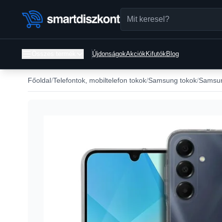
Összes termék
Újdonságok
Akciók
Kifutók
Blog
Főoldal
Telefontok, mobiltelefon tokok
Samsung tokok
Samsun