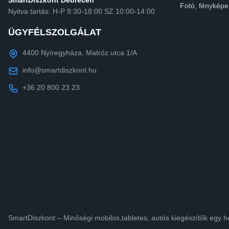
SmartDiszkont Debrecen
Fotó, fényképe
Nyitva tartás: H-P 9:30-18:00 SZ 10:00-14:00
ÜGYFÉLSZOLGÁLAT
4400 Nyíregyháza, Matróz utca 1/A
info@smartdiszkont.hu
+36 20 800 23 23
SmartDiszkont – Minőségi mobilos,tabletes, autós kiegészítők egy h