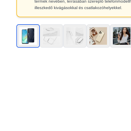
termék nevében, leírásában szereplő telefonmodell
illeszkedő kivágásokkal és csatlakozóhelyekkel.