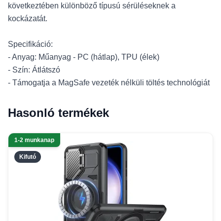
következtében különböző típusú sérüléseknek a
kockázatát.
Specifikáció:
- Anyag: Műanyag - PC (hátlap), TPU (élek)
- Szín: Átlátszó
- Támogatja a MagSafe vezeték nélküli töltés technológiát
Hasonló termékek
1-2 munkanap
Kifutó