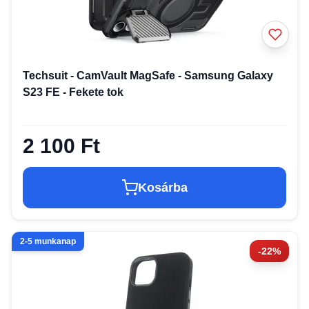
Techsuit - CamVault MagSafe - Samsung Galaxy
S23 FE - Fekete tok
2 100 Ft
Kosárba
2-5 munkanap
-22%