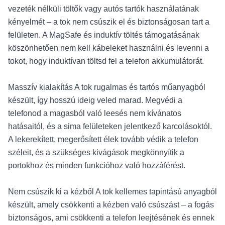
vezeték nélküli töltők vagy autós tartók használatának
kényelmét – a tok nem csúszik el és biztonságosan tart a
felületen. A MagSafe és induktív töltés támogatásának
köszönhetően nem kell kábeleket használni és levenni a
tokot, hogy induktívan töltsd fel a telefon akkumulátorát.
Masszív kialakítás A tok rugalmas és tartós műanyagból
készült, így hosszú ideig veled marad. Megvédi a
telefonod a magasból való leesés nem kívánatos
hatásaitól, és a sima felületeken jelentkező karcolásoktól.
A lekerekített, megerősített élek tovább védik a telefon
széleit, és a szükséges kivágások megkönnyítik a
portokhoz és minden funkcióhoz való hozzáférést.
Nem csúszik ki a kézből A tok kellemes tapintású anyagból
készült, amely csökkenti a kézben való csúszást – a fogás
biztonságos, ami csökkenti a telefon leejtésének és ennek