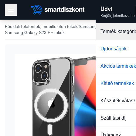
Üdv!
Kérjük, jelentkezz be.
Főoldal
Telefontok, mobiltelefon tokok
Samsung tokok
Termék kategóri
Samsung Galaxy S23 FE tokok
Újdonságok
-22%
Akciós termékek
Kifutó termékek
Készülék válasz
Szállítási díj
Üzleteink