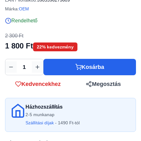
EAN / Vonalkód:
5903396275609
Márka:
OEM
Rendelhető
2 300 Ft
1 800 Ft
22% kedvezmény
Kosárba
Mennyiség
Kedvencekhez
Megosztás
Házhozszállítás
2-5 munkanap
Szállítási díjak
- 1490 Ft-tól