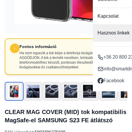
Kapcsolat
Hasznos linkek
Fontos információ
Ha nem egyezik a tok képe a telefonja kivágásaival, NE
+36 20 800 2
AGGÓDJON. A tok a termék nevében, leírásában szereplő
telefonmodellhez készült, pontosan illeszkedő
kivágásokkal és csatlakozóhelyekkel.
info@smartdi
Facebook
CLEAR MAG COVER (MID) tok kompatibilis
MagSafe-el SAMSUNG S23 FE átlátszó