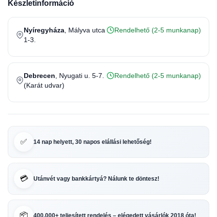
Készletinformáció
Nyíregyháza
, Mályva utca
Rendelhető (2-5 munkanap)
1-3.
Debrecen
, Nyugati u. 5-7.
Rendelhető (2-5 munkanap)
(Karát udvar)
✅
14 nap helyett, 30 napos elállási lehetőség!
💳
Utánvét vagy bankkártyá? Nálunk te döntesz!
📦
400.000+ teljesített rendelés – elégedett vásárlók 2018 óta!