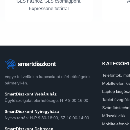
GLS házhoz, GLS csomagpont,
A
Expressone futárral
KATEGÓRI
Telefontok, mob
Vegye fel velünk a kapcsolatot elérhetőségeink
bármelyikén.
Mobiltelefon ki
Laptop kiegész
SmartDiszkont Webáruház
Tablet üvegfóli
Ügyfélszolgálat elérhetősége: H-P 9:00-16:00
Számítástechn
SmartDiszkont Nyíregyháza
Műszaki cikk
Nyitva tartás: H-P 9:30-18:00, SZ 10:00-14:00
Mobiltelefonok
SmartDiszkont Debrecen