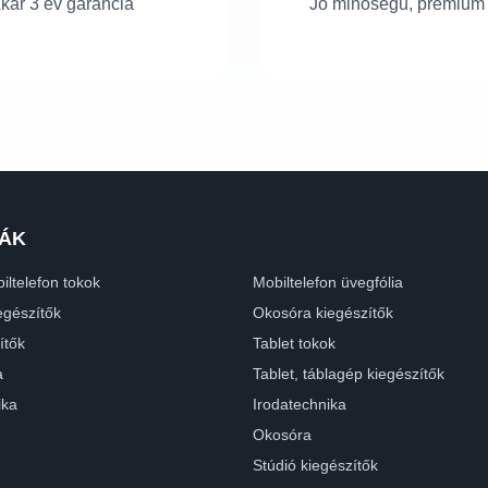
kár 3 év garancia
Jó minőségű, prémium
ÁK
iltelefon tokok
Mobiltelefon üvegfólia
egészítők
Okosóra kiegészítők
ítők
Tablet tokok
a
Tablet, táblagép kiegészítők
ika
Irodatechnika
Okosóra
Stúdió kiegészítők