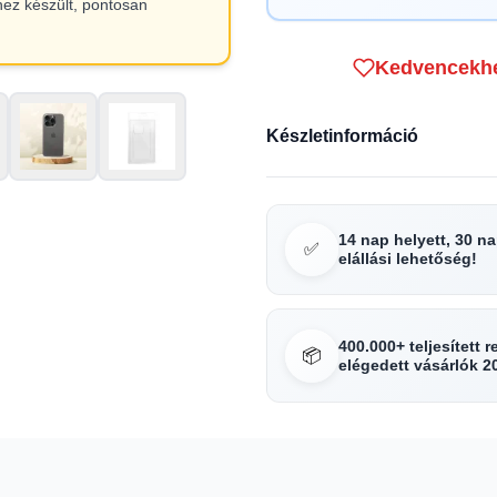
hez készült, pontosan
Kedvencekh
Készletinformáció
14 nap helyett, 30 n
✅
elállási lehetőség!
400.000+ teljesített 
📦
elégedett vásárlók 2