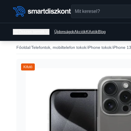
Összes termék
Újdonságok
Akciók
Kifutók
Blog
Főoldal
Telefontok, mobiltelefon tokok
iPhone tokok
iPhone 13
Kifutó