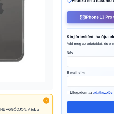
Fedezd fel a hasonló 
iPhone 13 Pro 
Kérj értesítést, ha újra e
Add meg az adataidat, és e-m
Név
E-mail cím
Elfogadom az
adatkezelési 
l, NE AGGÓDJON. A tok a