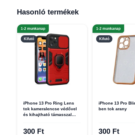
Hasonló termékek
1-2 munkanap
1-2 munkanap
Kifutó
Kifutó
iPhone 13 Pro Ring Lens
iPhone 13 Pro Blin
tok kameralencse védővel
ben tok arany
és kihajtható támasszal
piros
300 Ft
300 Ft