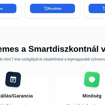
ba
Kosárba
emes a Smartdiszkontnál 
b mint 7 éve szolgáljuk ki vásárlóinkat a legmagasabb színvon
tállás/Garancia
Minőség