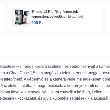
iPhone 13 Pro Ring Armor tok
kameralencse védővel, kihajtható
támasszal, kártyatartóval ezüst (ip-13-pro-
600 Ft
ring-armor-silver)
erősítésekkel rendelkezik a széleken és védelmet nyújt a kam
ően a Clear Case 1,5 mm megőrzi a telefon eredeti megjelenését
rűen telepíthető. A képernyő és a kamera védelme érdekében g
A széleken található megerősítések, a képernyő körüli emelt p
m kívánt következményeit, véd. Nem csúszik a kézben, kellemes 
 leejtésének kockázatát, és így a különféle sérülések kialakulás