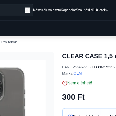
Készülék választó
Kapcsolat
Szállítási díj
Üzleteink
 Pro tokok
CLEAR CASE 1,5 m
EAN / Vonalkód:
5903396273292
Márka:
OEM
Nem elérhető
300 Ft