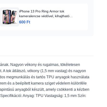
iPhone 13 Pro Ring Armor tok
kameralencse védővel, kihajtható
támasszal, kártyatartóval rózsaszín (ip-13-
600 Ft
pro-ring-armor-pink)
erának. Nagyon vékony és rugalmas, tökéletesen
. A tok átlátszó, vékony (1,5 mm vastag) és nagyon
ondos megmunkálás és tartós TPU anyagok használata
erem és a beépített kamera sziget védelem különféle
tapintású anyagból készült, amely csökkenti a kézben
át. Specifikáció: Anyag: TPU Vastagság: 1,5 mm Szín: