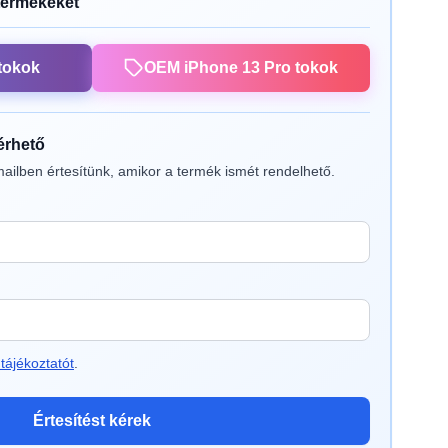
termékeket
tokok
OEM iPhone 13 Pro tokok
lérhető
ailben értesítünk, amikor a termék ismét rendelhető.
tájékoztatót
.
Értesítést kérek