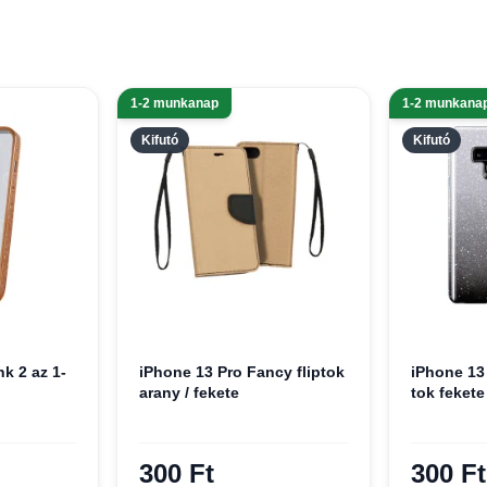
1-2 munkanap
1-2 munkana
Kifutó
Kifutó
k 2 az 1-
iPhone 13 Pro Fancy fliptok
iPhone 13 
arany / fekete
tok fekete
300 Ft
300 Ft