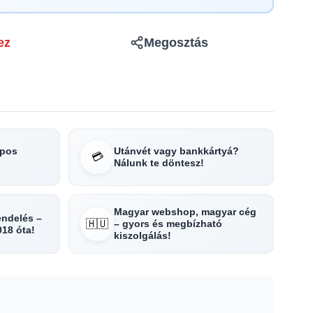
ez
Megosztás
apos
Utánvét vagy bankkártyá?
💳
Nálunk te döntesz!
Magyar webshop, magyar cég
rendelés –
🇭🇺
– gyors és megbízható
018 óta!
kiszolgálás!