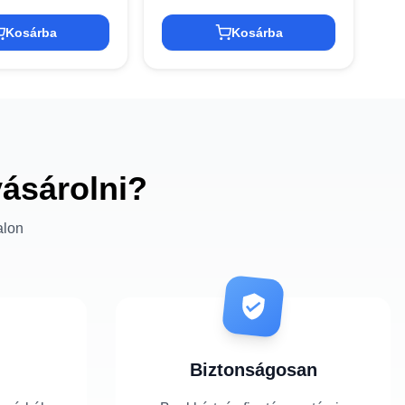
Kosárba
Kosárba
vásárolni?
alon
Biztonságosan