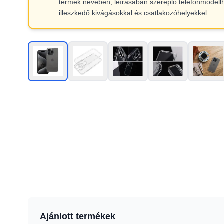
termék nevében, leírásában szereplő telefonmodell
illeszkedő kivágásokkal és csatlakozóhelyekkel.
Ajánlott termékek