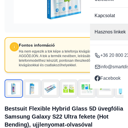
Kapcsolat
Hasznos linkek
Fontos információ
Ha nem egyezik a tok képe a telefonja kivágásaival, NE
+36 20 800 2
AGGÓDJON. A tok a termék nevében, leírásában szereplő
telefonmodellhez készült, pontosan illeszkedő
kivágásokkal és csatlakozóhelyekkel.
info@smartdi
Facebook
Bestsuit Flexible Hybrid Glass 5D üvegfólia
Samsung Galaxy S22 Ultra fekete (Hot
Bending), ujjlenyomat-olvasóval