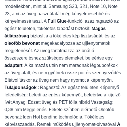
modellekben, mint pl. Samsung S23, S21, Note 10, Note
23, ami az üveg használatát még kényelmesebbé és
kényelmessé teszi. A
Full Glue
-funkció, azaz ragasztó az
egész felületen, tökéletes tapadást biztosít.
Magas
átlátszóság
biztosítja a tökéletes kép tisztaságát, és az
oleofób bevonat
megakadályozza az ujjlenyomatok
megjelenését. Az üveg tartalmazza az önálló
összeszereléshez szükséges elemeket, beleértve egy
adaptert
. Alkalmazás után nem maradnak légbuborékok
az üveg alatt, és nem gyűlnek össze por és szennyeződés.
Eltávolításkor az üveg nem hagy nyomot a képernyőn.
Tulajdonságok
: Ragasztó: Az egész felületen Képernyő
lefedettség: Lefedi az egész képernyőt, beleértve a kijelző
ívét Anyag: Edzett üveg és PET fólia hibrid Vastagság:
0,38 mm Megjelenés: Fekete színben elérhető Oleofób
bevonat: Igen Hot bending technológia, Tökéletes
képvisszaadás, Remek működés ujjlenyomat-olvasóval
A