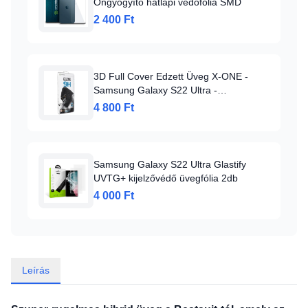
Öngyógyító hátlapi védőfólia SMD
2 400 Ft
3D Full Cover Edzett Üveg X-ONE -
Samsung Galaxy S22 Ultra -
ujjlenyomat-érzékelő működik -
4 800 Ft
üvegfólia
Samsung Galaxy S22 Ultra Glastify
UVTG+ kijelzővédő üvegfólia 2db
4 000 Ft
Leírás