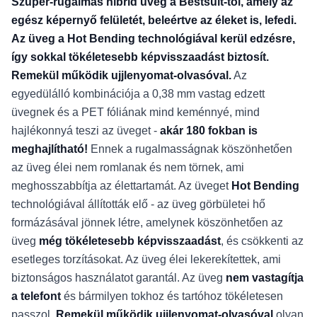
Szuper-rugalmas hibrid üveg a Bestsuit-tól, amely az
egész képernyő felületét, beleértve az éleket is, lefedi.
Az üveg a Hot Bending technológiával kerül edzésre,
így sokkal tökéletesebb képvisszaadást biztosít.
Remekül működik ujjlenyomat-olvasóval.
Az
egyedülálló kombinációja a 0,38 mm vastag edzett
üvegnek és a PET fóliának mind keménnyé, mind
hajlékonnyá teszi az üveget -
akár 180 fokban is
meghajlítható!
Ennek a rugalmasságnak köszönhetően
az üveg élei nem romlanak és nem törnek, ami
meghosszabbítja az élettartamát. Az üveget
Hot Bending
technológiával állították elő - az üveg görbületei hő
formázásával jönnek létre, amelynek köszönhetően az
üveg
még tökéletesebb képvisszaadást
, és csökkenti az
esetleges torzításokat. Az üveg élei lekerekítettek, ami
biztonságos használatot garantál. Az üveg
nem vastagítja
a telefont
és bármilyen tokhoz és tartóhoz tökéletesen
passzol.
Remekül működik ujjlenyomat-olvasóval
olyan