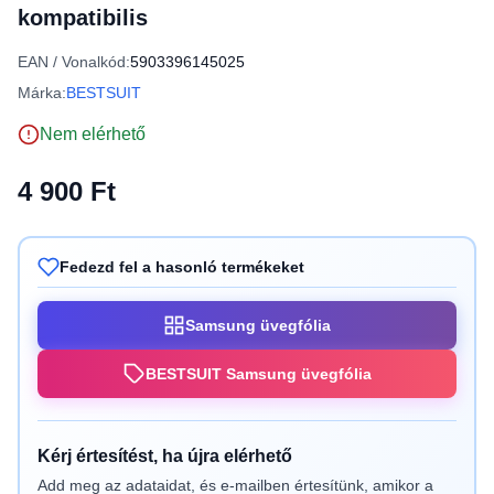
kompatibilis
EAN / Vonalkód:
5903396145025
Márka:
BESTSUIT
Nem elérhető
4 900 Ft
Fedezd fel a hasonló termékeket
Samsung üvegfólia
BESTSUIT Samsung üvegfólia
Kérj értesítést, ha újra elérhető
Add meg az adataidat, és e-mailben értesítünk, amikor a