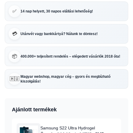
✅
14 nap helyett, 30 napos elállási lehetőség!
💳
Utánvét vagy bankkártyá? Nálunk te döntesz!
📦
400.000+ teljesített rendelés – elégedett vásárlók 2018 óta!
Magyar webshop, magyar cég – gyors és megbízható
🇭🇺
kiszolgálás!
Ajánlott termékek
Samsung S22 Ultra Hydrogel