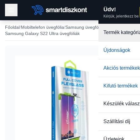
Üdv!
Kérjük, jelentkezz be.
Főoldal
Mobiltelefon üvegfólia
Samsung üvegfólia
Termék kategóri
Samsung Galaxy S22 Ultra üvegfóliák
Újdonságok
Akciós termékek
Kifutó termékek
Készülék válasz
Szállítási díj
Üzleteink