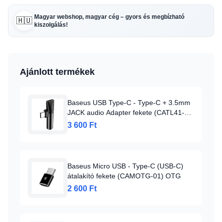
Magyar webshop, magyar cég – gyors és megbízható
🇭🇺
kiszolgálás!
Ajánlott termékek
Baseus USB Type-C - Type-C + 3.5mm
JACK audio Adapter fekete (CATL41-
01)
3 600 Ft
Baseus Micro USB - Type-C (USB-C)
átalakító fekete (CAMOTG-01) OTG
2 600 Ft