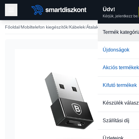
Üdv!
Kérjük, jelentkezz be.
Főoldal
Mobiltelefon kiegészítők
Kábelek
Átalakító kábel, adapter
Termék kategóri
Újdonságok
Akciós termékek
Kifutó termékek
Készülék válasz
Szállítási díj
Üzleteink