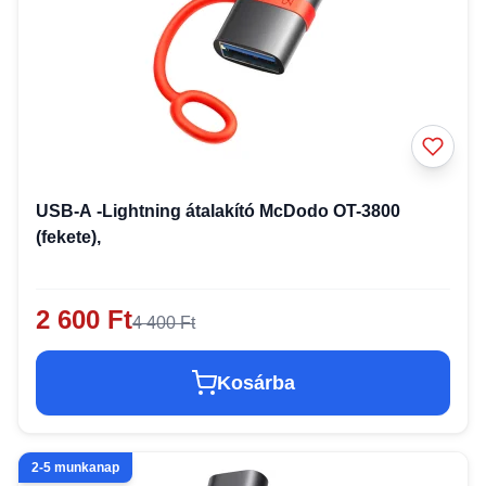
USB-A -Lightning átalakító McDodo OT-3800
(fekete),
2 600 Ft
4 400 Ft
Kosárba
2-5 munkanap