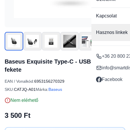
Kapcsolat
Hasznos linkek
+36 20 800 2
Baseus Exquisite Type-C - USB adapter
info@smartdi
fekete
Facebook
EAN / Vonalkód:
6953156270329
SKU:
CATJQ-A01
Márka:
Baseus
Nem elérhető
3 500 Ft