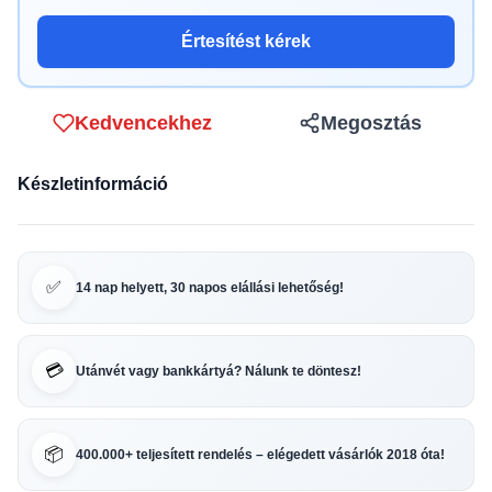
Értesítést kérek
Kedvencekhez
Megosztás
Készletinformáció
✅
14 nap helyett, 30 napos elállási lehetőség!
💳
Utánvét vagy bankkártyá? Nálunk te döntesz!
📦
400.000+ teljesített rendelés – elégedett vásárlók 2018 óta!