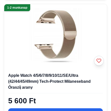
1-2 munkanap
Apple Watch 4/5/6/7/8/9/10/11/SE/Ultra
(42/44/45/49mm) Tech-Protect Milaneseband
Óraszíj arany
5 600 Ft