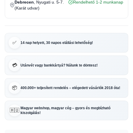
Debrecen
, Nyugati u. 5-7.
Rendelhető 1-2 munkanap
(Karát udvar)
✅
14 nap helyett, 30 napos elállási lehetőség!
💳
Utánvét vagy bankkártyá? Nálunk te döntesz!
📦
400.000+ teljesített rendelés – elégedett vásárlók 2018 óta!
Magyar webshop, magyar cég – gyors és megbízható
🇭🇺
kiszolgálás!