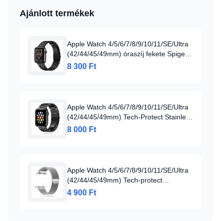
Ajánlott termékek
Apple Watch 4/5/6/7/8/9/10/11/SE/Ultra
(42/44/45/49mm) óraszíj fekete Spigen
Modern Fit (062MP25403)
8 300 Ft
Apple Watch 4/5/6/7/8/9/10/11/SE/Ultra
(42/44/45/49mm) Tech-Protect Stainless
Óraszíj Fekete
8 000 Ft
Apple Watch 4/5/6/7/8/9/10/11/SE/Ultra
(42/44/45/49mm) Tech-protect
Milaneseband Óraszíj Ezüst
4 900 Ft