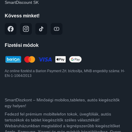
SmartDiscount SK
Kövess minket!
Fizetési módok
Az online fizetést a Barion Payment Zrt. biztosítja, MNB engedély száma: H-
EN-1-1064/2013
SmartDiszkont – Minőségi mobilos,tabletes, autós kiegészítők
egy helyen!
Fedezd fel prémium mobiltelefon tokok, üvegfóliák, autós
tartozékok és tablet kiegészítők széles választékát!
Webáruházunkban megtalálod a legnépszerűbb kiegészítőket
Apple, Samsung, Xiaomi és más márkák készülékeihez. Gyors