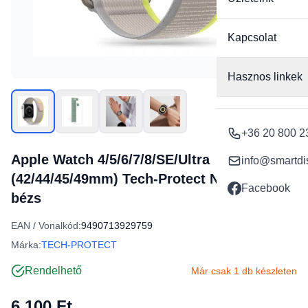
Kapcsolat
Hasznos linkek
+36 20 800 2
Apple Watch 4/5/6/7/8/SE/Ultra
info@smartdi
(42/44/45/49mm) Tech-Protect Nylon szíj
Facebook
bézs
EAN / Vonalkód:
9490713929759
Márka:
TECH-PROTECT
Rendelhető
Már csak 1 db készleten
6 100 Ft