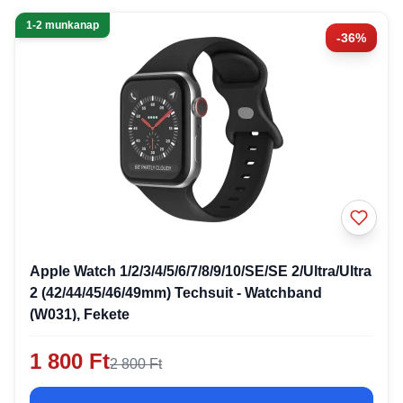
1-2 munkanap
-36%
Apple Watch 1/2/3/4/5/6/7/8/9/10/SE/SE 2/Ultra/Ultra
2 (42/44/45/46/49mm) Techsuit - Watchband
(W031), Fekete
1 800 Ft
2 800 Ft