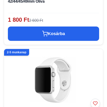
42/44/45/49mm Olíva
1 800 Ft
2 600 Ft
Kosárba
2-5 munkanap