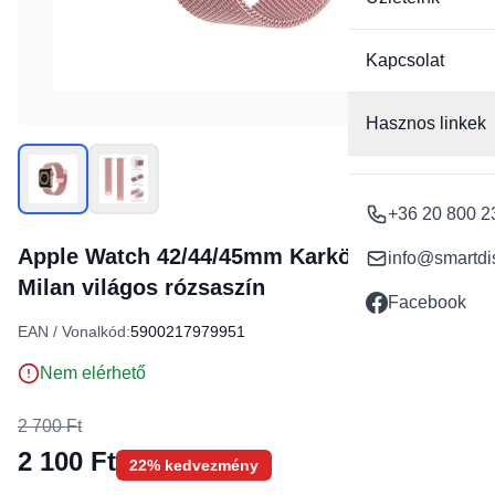
Kapcsolat
Hasznos linkek
+36 20 800 2
Apple Watch 42/44/45mm Karkötős óraszíj
info@smartdi
Milan világos rózsaszín
Facebook
EAN / Vonalkód:
5900217979951
Nem elérhető
2 700 Ft
2 100 Ft
22% kedvezmény