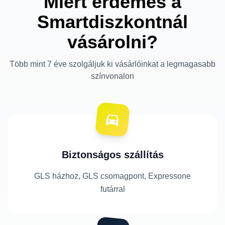
Miért érdemes a
Smartdiszkontnál
vásárolni?
Több mint 7 éve szolgáljuk ki vásárlóinkat a legmagasabb
színvonalon
Biztonságos szállítás
GLS házhoz, GLS csomagpont, Expressone
futárral