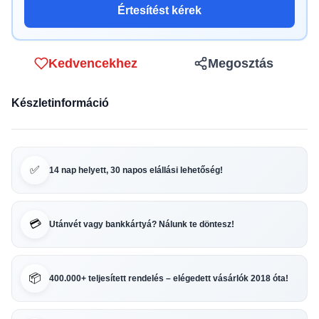
Értesítést kérek
Kedvencekhez
Megosztás
Készletinformáció
✅
14 nap helyett, 30 napos elállási lehetőség!
💳
Utánvét vagy bankkártyá? Nálunk te döntesz!
📦
400.000+ teljesített rendelés – elégedett vásárlók 2018 óta!