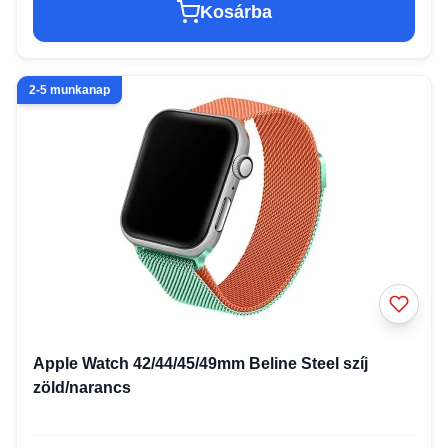
Kosárba
2-5 munkanap
Apple Watch 42/44/45/49mm Beline Steel szíj
zöld/narancs