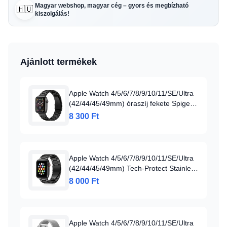
Magyar webshop, magyar cég – gyors és megbízható
🇭🇺
kiszolgálás!
Ajánlott termékek
Apple Watch 4/5/6/7/8/9/10/11/SE/Ultra
(42/44/45/49mm) óraszíj fekete Spigen
Modern Fit (062MP25403)
8 300 Ft
Apple Watch 4/5/6/7/8/9/10/11/SE/Ultra
(42/44/45/49mm) Tech-Protect Stainless
Óraszíj Fekete
8 000 Ft
Apple Watch 4/5/6/7/8/9/10/11/SE/Ultra