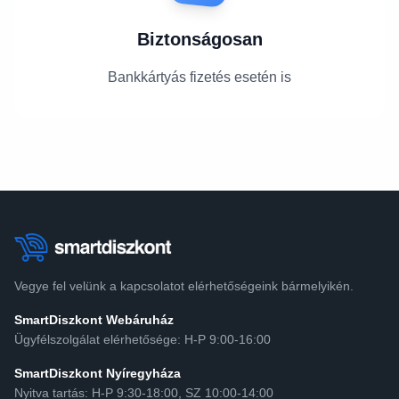
Biztonságosan
Bankkártyás fizetés esetén is
Vegye fel velünk a kapcsolatot elérhetőségeink bármelyikén.
SmartDiszkont Webáruház
Ügyfélszolgálat elérhetősége: H-P 9:00-16:00
SmartDiszkont Nyíregyháza
Nyitva tartás: H-P 9:30-18:00, SZ 10:00-14:00