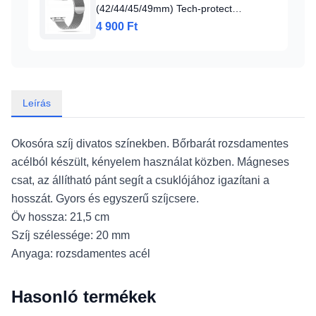
(42/44/45/49mm) Tech-protect
Milaneseband Óraszíj Ezüst
4 900 Ft
Leírás
Okosóra szíj divatos színekben. Bőrbarát rozsdamentes
acélból készült, kényelem használat közben. Mágneses
csat, az állítható pánt segít a csuklójához igazítani a
hosszát. Gyors és egyszerű szíjcsere.
Öv hossza: 21,5 cm
Szíj szélessége: 20 mm
Anyaga: rozsdamentes acél
Hasonló termékek