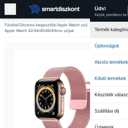
Üdv!
Kérjük, jelentkezz be.
Főoldal
Okosóra kiegészítők
Apple Watch szíj
Termék kategóri
Apple Watch 42/44/45/46/49mm szíjak
Újdonságok
-22%
Akciós termékek
Kifutó termékek
Készülék válasz
Szállítási díj
Üzleteink