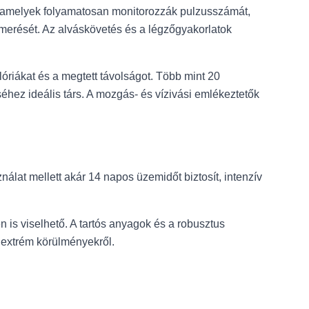
e, amelyek folyamatosan monitorozzák pulzusszámát,
smerését. Az alváskövetés és a légzőgyakorlatok
alóriákat és a megtett távolságot. Több mint 20
éhez ideális társ. A mozgás- és vízivási emlékeztetők
álat mellett akár 14 napos üzemidőt biztosít, intenzív
 is viselhető. A tartós anyagok és a robusztus
y extrém körülményekről.