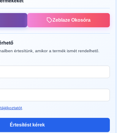
termékeket
Zeblaze Okosóra
lérhető
ailben értesítünk, amikor a termék ismét rendelhető.
tájékoztatót
.
Értesítést kérek