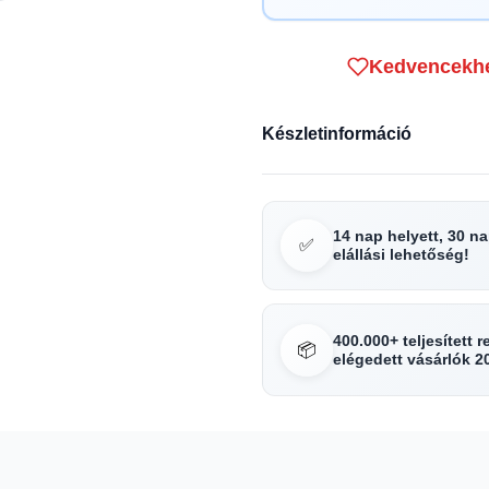
Kedvencekh
Készletinformáció
14 nap helyett, 30 n
✅
elállási lehetőség!
400.000+ teljesített 
📦
elégedett vásárlók 2