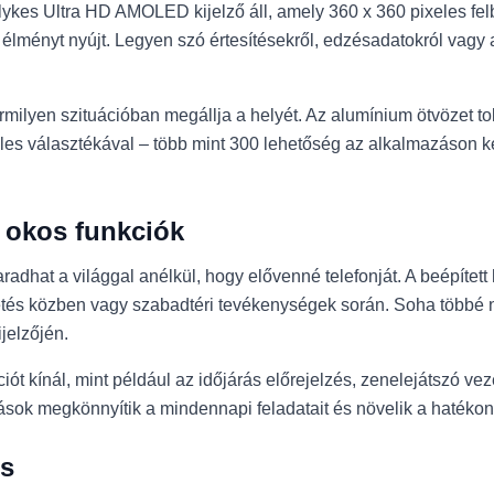
lykes Ultra HD AMOLED kijelző áll, amely 360 x 360 pixeles fe
 élményt nyújt. Legyen szó értesítésekről, edzésadatokról vagy a
bármilyen szituációban megállja a helyét. Az alumínium ötvözet
éles választékával – több mint 300 lehetőség az alkalmazáson k
okos funkciók
dhat a világgal anélkül, hogy elővenné telefonját. A beépített 
etés közben vagy szabadtéri tevékenységek során. Soha többé n
jelzőjén.
t kínál, mint például az időjárás előrejelzés, zenelejátszó vez
ások megkönnyítik a mindennapi feladatait és növelik a hatéko
és