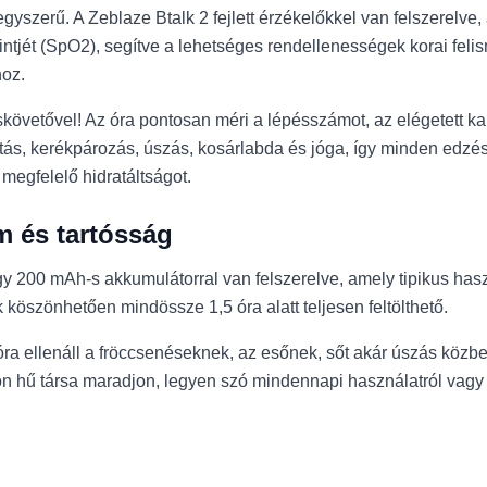
szerű. A Zeblaze Btalk 2 fejlett érzékelőkkel van felszerelv
intjét (SpO2), segítve a lehetséges rendellenességek korai feli
hoz.
itáskövetővel! Az óra pontosan méri a lépésszámot, az elégetett k
tás, kerékpározás, úszás, kosárlabda és jóga, így minden edzés
a megfelelő hidratáltságot.
m és tartósság
gy 200 mAh-s akkumulátorral van felszerelve, amely tipikus haszn
k köszönhetően mindössze 1,5 óra alatt teljesen feltölthető.
a ellenáll a fröccsenéseknek, az esőnek, sőt akár úszás közben
ávon hű társa maradjon, legyen szó mindennapi használatról vag