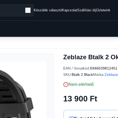
Készülék választó
Kapcsolat
Szállítási díj
Üzleteink
Zeblaze Btalk 2 Ok
EAN / Vonalkód:
6946639812451
SKU:
Btalk 2 Black
Márka:
Zeblaze
Nem elérhető
13 900 Ft