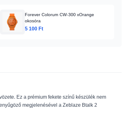
Forever Colorum CW-300 xOrange
okosóra
5 100 Ft
ötvözete. Ez a prémium fekete színű készülék nem
 lenyűgöző megjelenésével a Zeblaze Btalk 2