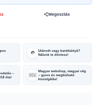
ez
Megosztás
apos
Utánvét vagy bankkártyá?
💳
Nálunk te döntesz!
Magyar webshop, magyar cég
rendelés –
🇭🇺
– gyors és megbízható
018 óta!
kiszolgálás!