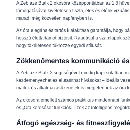
A Zeblaze Btalk 2 okosóra középpontjában az 1,3 hüve
támogatásával kivételesen tiszta, éles és élénk vizuális
marad, még közvetlen napfényben is.
Az óra elegáns és tartós kialakítása garantálja, hogy 
hosszú élettartamot biztosít. Ráadásul a számlapok sz
hogy tökéletesen tükrözze egyedi stílusát.
Zökkenőmentes kommunikáció és 
A Zeblaze Btalk 2 segítségével mindig kapcsolatban mara
kezdeményezhet és elutasíthat hívásokat – ideális vez
mailek és alkalmazásüzenetek is megjelennek az óra ki
Az okosóra emellett számos praktikus mindennapi funkció
és „Óra keresése” funkciók. Ezek az intelligens megold
Átfogó egészség- és fitneszfigyel