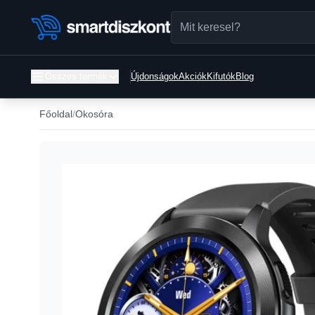
Összes termék
Újdonságok
Akciók
Kifutók
Blog
Főoldal
Okosóra