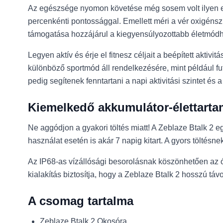
Az egészsége nyomon követése még sosem volt ilyen egy
percenkénti pontossággal. Emellett méri a vér oxigénsz
támogatása hozzájárul a kiegyensúlyozottabb életmód
Legyen aktív és érje el fitnesz céljait a beépített aktiv
különböző sportmód áll rendelkezésére, mint például fu
pedig segítenek fenntartani a napi aktivitási szintet és 
Kiemelkedő akkumulátor-élettarta
Ne aggódjon a gyakori töltés miatt! A Zeblaze Btalk 2 e
használat esetén is akár 7 napig kitart. A gyors töltésne
Az IP68-as vízállósági besorolásnak köszönhetően az ór
kialakítás biztosítja, hogy a Zeblaze Btalk 2 hosszú t
A csomag tartalma
Zeblaze Btalk 2 Okosóra