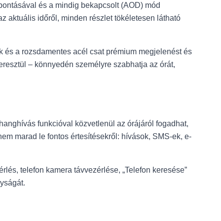
lbontásával és a mindig bekapcsolt (AOD) mód
z aktuális időről, minden részlet tökéletesen látható
 tok és a rozsdamentes acél csat prémium megjelenést és
eresztül – könnyedén személyre szabhatja az órát,
hanghívás funkcióval közvetlenül az órájáról fogadhat,
em marad le fontos értesítésekről: hívások, SMS-ek, e-
érlés, telefon kamera távvezérlése, „Telefon keresése”
nyságát.