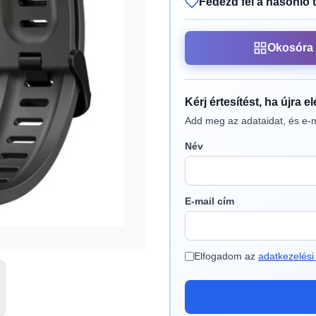
Fedezd fel a hasonló 
Okosóra
Kérj értesítést, ha újra e
Add meg az adataidat, és e-m
Név
E-mail cím
Elfogadom az
adatkezelési 