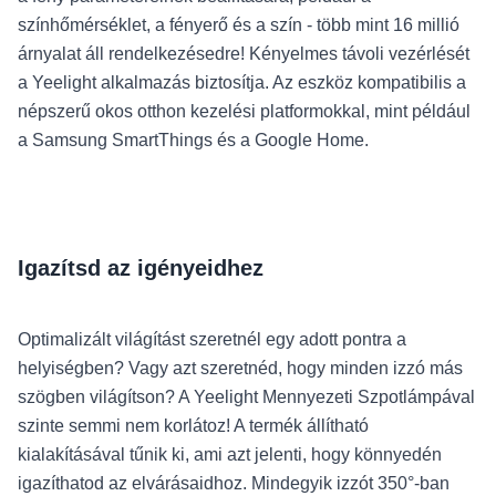
színhőmérséklet, a fényerő és a szín - több mint 16 millió
árnyalat áll rendelkezésedre! Kényelmes távoli vezérlését
a Yeelight alkalmazás biztosítja. Az eszköz kompatibilis a
népszerű okos otthon kezelési platformokkal, mint például
a Samsung SmartThings és a Google Home.
Igazítsd az igényeidhez
Optimalizált világítást szeretnél egy adott pontra a
helyiségben? Vagy azt szeretnéd, hogy minden izzó más
szögben világítson? A Yeelight Mennyezeti Szpotlámpával
szinte semmi nem korlátoz! A termék állítható
kialakításával tűnik ki, ami azt jelenti, hogy könnyedén
igazíthatod az elvárásaidhoz. Mindegyik izzót 350°-ban