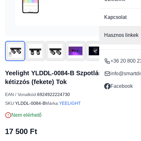
Kapcsolat
Hasznos linkek
+36 20 800 2
Yeelight YLDDL-0084-B Szpotlámpa,
info@smartdi
kétizzós (fekete) Tok
Facebook
EAN / Vonalkód:
6924922224730
SKU:
YLDDL-0084-B
Márka:
YEELIGHT
Nem elérhető
17 500 Ft