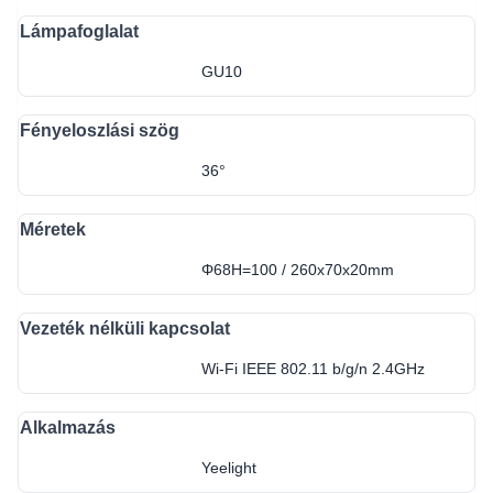
Lámpafoglalat
GU10
Fényeloszlási szög
36°
Méretek
Φ68H=100 / 260x70x20mm
Vezeték nélküli kapcsolat
Wi-Fi IEEE 802.11 b/g/n 2.4GHz
Alkalmazás
Yeelight