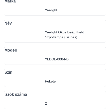
Márka
Yeelight
Név
Yeelight Okos Beépíthető
Szpotlámpa (Színes)
Modell
YLDDL-0084-B
Szín
Fekete
Izzók száma
2