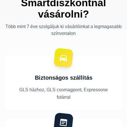
Smartdiszkontnál
vásárolni?
Több mint 7 éve szolgáljuk ki vásárlóinkat a legmagasabb
színvonalon
Biztonságos szállítás
GLS házhoz, GLS csomagpont, Expressone
futárral