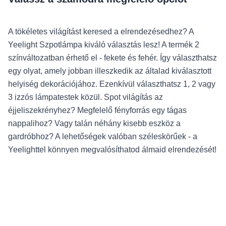
A tökéletes világítást keresed a elrendezésedhez? A
Yeelight Szpotlámpa kiváló választás lesz! A termék 2
színváltozatban érhető el - fekete és fehér. Így választhatsz
egy olyat, amely jobban illeszkedik az általad kiválasztott
helyiség dekorációjához. Ezenkívül választhatsz 1, 2 vagy
3 izzós lámpatestek közül. Spot világítás az
éjjeliszekrényhez? Megfelelő fényforrás egy tágas
nappalihoz? Vagy talán néhány kisebb eszköz a
gardróbhoz? A lehetőségek valóban széleskörűek - a
Yeelighttel könnyen megvalósíthatod álmaid elrendezését!