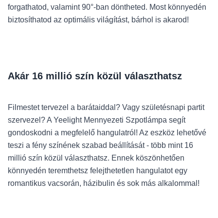
forgathatod, valamint 90°-ban döntheted. Most könnyedén
biztosíthatod az optimális világítást, bárhol is akarod!
Akár 16 millió szín közül választhatsz
Filmestet tervezel a barátaiddal? Vagy születésnapi partit
szervezel? A Yeelight Mennyezeti Szpotlámpa segít
gondoskodni a megfelelő hangulatról! Az eszköz lehetővé
teszi a fény színének szabad beállítását - több mint 16
millió szín közül választhatsz. Ennek köszönhetően
könnyedén teremthetsz felejthetetlen hangulatot egy
romantikus vacsorán, házibulin és sok más alkalommal!