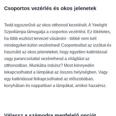
Csoportos vezérlés és okos jelenetek
Tedd egyszerűvé az okos otthonod kezelését. A Yeelight
Szpotlámpa támogatja a csoportos vezérlést. Ez tökéletes,
ha több eszközt tervezel vásárolni - többé nem kell
mindegyiket külön vezérelned! Csoportosítsd az izzókat és
használd az okos jeleneteket, hogy egyetlen kattintással
vagy parancsolattal vezérelhesd a világítást az
otthonodban. Munkába indulsz? Most könnyedén
lekapcsolhatod a lámpákat az összes helyiségben. Vagy
egy kattintással felkapcsolhatod az előszobában,
konyhában és nappaliban a lámpákat, amikor hazaérsz.
Válassz a számodra megfelelő opciót