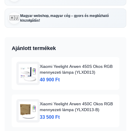
Magyar webshop, magyar cég – gyors és megbízható
🇭🇺
kiszolgálás!
Ajánlott termékek
Xiaomi Yeelight Arwen 450S Okos RGB
mennyezeti lámpa (YLXD013)
40 900 Ft
Xiaomi Yeelight Arwen 450C Okos RGB
mennyezeti lámpa (YLXD013-B)
33 500 Ft