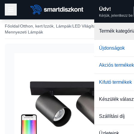
Üdv!
Kérjük, jelentkezz be.
Főoldal
Otthon, kert
Izzók, Lámpák
LED Világítások
Termék kategóri
Mennyezeti Lámpák
Újdonságok
Akciós termékek
Kifutó termékek
Készülék válasz
Szállítási díj
Üzleteink