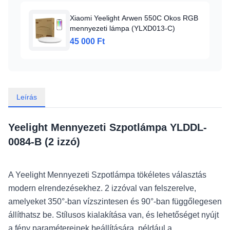
Xiaomi Yeelight Arwen 550C Okos RGB
mennyezeti lámpa (YLXD013-C)
45 000 Ft
Leírás
Yeelight Mennyezeti Szpotlámpa YLDDL-
0084-B (2 izzó)
A Yeelight Mennyezeti Szpotlámpa tökéletes választás
modern elrendezésekhez. 2 izzóval van felszerelve,
amelyeket 350°-ban vízszintesen és 90°-ban függőlegesen
állíthatsz be. Stílusos kialakítása van, és lehetőséget nyújt
a fény paramétereinek beállítására, például a