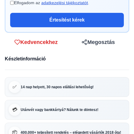
Elfogadom az
adatkezelési tájékoztatót
.
Értesítést kérek
Kedvencekhez
Megosztás
Készletinformáció
✅
14 nap helyett, 30 napos elállási lehetőség!
💳
Utánvét vagy bankkártyá? Nálunk te döntesz!
📦
400.000+ teljesített rendelés – elégedett vásárlók 2018 óta!