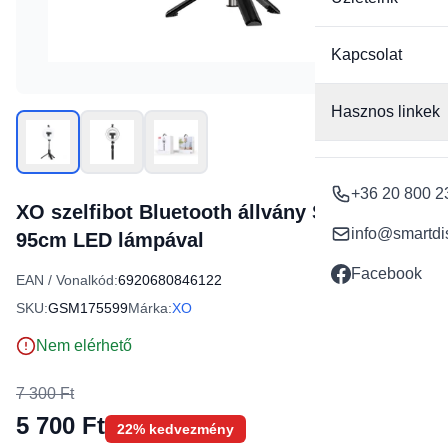
Kapcsolat
Hasznos linkek
+36 20 800 2
XO szelfibot Bluetooth állvány SS12 fekete
info@smartdi
95cm LED lámpával
Facebook
EAN / Vonalkód:
6920680846122
SKU:
GSM175599
Márka:
XO
Nem elérhető
7 300 Ft
5 700 Ft
22% kedvezmény