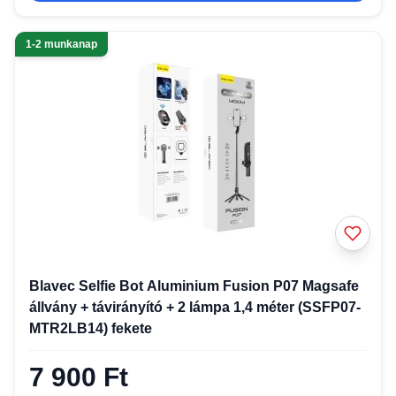
1-2 munkanap
Blavec Selfie Bot Aluminium Fusion P07 Magsafe
állvány + távirányító + 2 lámpa 1,4 méter (SSFP07-
MTR2LB14) fekete
7 900 Ft