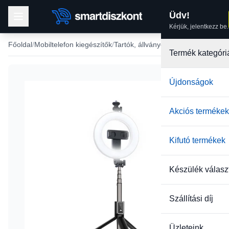
Üdv!
Kérjük, jelentkezz be.
Főoldal
Mobiltelefon kiegészítők
Tartók, állványok
Selfie bot
Termék kategóri
Újdonságok
-22%
Akciós termékek
Kifutó termékek
Készülék válasz
Szállítási díj
Üzleteink