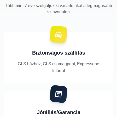
Több mint 7 éve szolgáljuk ki vásárlóinkat a legmagasabb
színvonalon
Biztonságos szállítás
GLS házhoz, GLS csomagpont, Expressone
futárral
Jótállás/Garancia