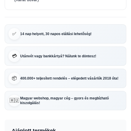
✅
14 nap helyett, 30 napos elállási lehetőség!
💳
Utánvét vagy bankkártyá? Nálunk te döntesz!
📦
400.000+ teljesített rendelés – elégedett vásárlók 2018 óta!
Magyar webshop, magyar cég – gyors és megbízható
🇭🇺
kiszolgálás!
Ajánlott termékek