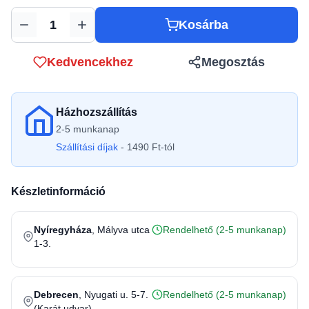
Kosárba
Mennyiség
Kedvencekhez
Megosztás
Házhozszállítás
2-5 munkanap
Szállítási díjak
- 1490 Ft-tól
Készletinformáció
Nyíregyháza
, Mályva utca
Rendelhető (2-5 munkanap)
1-3.
Debrecen
, Nyugati u. 5-7.
Rendelhető (2-5 munkanap)
(Karát udvar)