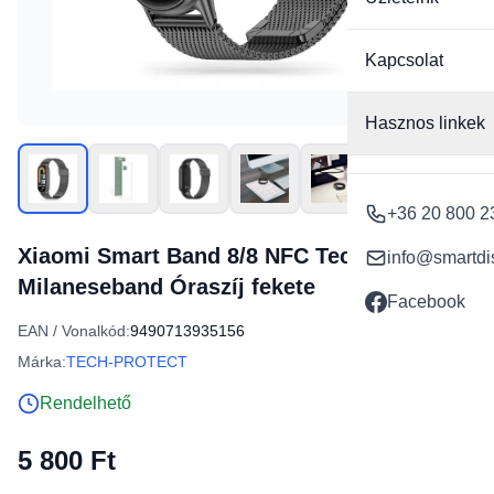
Kapcsolat
Hasznos linkek
+36 20 800 2
Xiaomi Smart Band 8/8 NFC Tech-Protect
info@smartdi
Milaneseband Óraszíj fekete
Facebook
EAN / Vonalkód:
9490713935156
Márka:
TECH-PROTECT
Rendelhető
5 800 Ft