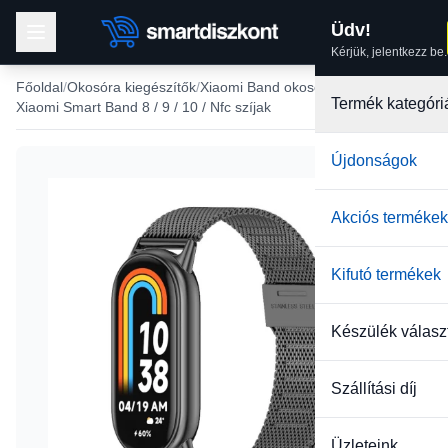
Üdv!
Kérjük, jelentkezz be.
Főoldal
Okosóra kiegészítők
Xiaomi Band okosóra szíjak
Termék kategóri
Xiaomi Smart Band 8 / 9 / 10 / Nfc szíjak
Újdonságok
Akciós termékek
Kifutó termékek
Készülék válasz
Szállítási díj
Üzleteink