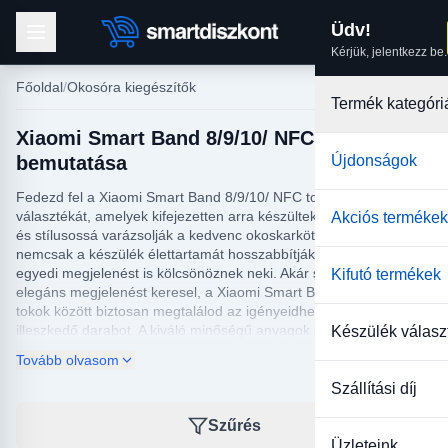
Üdv!
Kérjük, jelentkezz be.
Főoldal
Okosóra kiegészítők
Termék kategóri
Xiaomi Smart Band 8/9/10/ NFC tok
bemutatása
Újdonságok
Fedezd fel a Xiaomi Smart Band 8/9/10/ NFC tokok széles
választékát, amelyek kifejezetten arra készültek, hogy megvédjék
Akciós termékek
és stílusossá varázsolják a kedvenc okoskarkötődet. Ezek a tokok
nemcsak a készülék élettartamát hosszabbítják meg, hanem
egyedi megjelenést is kölcsönöznek neki. Akár sportos, akár
Kifutó termékek
elegáns megjelenést keresel, a Xiaomi Smart Band 8/8 NFC
tokok között biztosan megtalálod az igényeidhez legjobban
illeszkedő darabot. A kiváló minőségű anyagok gondoskodnak
Készülék válasz
arról, hogy a karkötő kényelmesen simuljon a csuklódra,
Tovább olvasom
miközben megóvja azt a mindennapi kopás és karcolások ellen.
Szállítási díj
Válogass a különböző színek és minták közül, hogy megtaláld a
stílusodhoz leginkább passzoló kiegészítőt. Az egyszerűen
Szűrés
rögzíthető és cserélhető tokok lehetővé teszik, hogy bármikor egy
Üzleteink