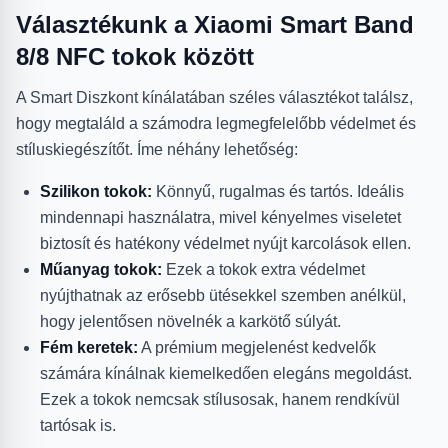
Választékunk a Xiaomi Smart Band
8/8 NFC tokok között
A Smart Diszkont kínálatában széles választékot találsz,
hogy megtaláld a számodra legmegfelelőbb védelmet és
stíluskiegészítőt. Íme néhány lehetőség:
Szilikon tokok:
Könnyű, rugalmas és tartós. Ideális
mindennapi használatra, mivel kényelmes viseletet
biztosít és hatékony védelmet nyújt karcolások ellen.
Műanyag tokok:
Ezek a tokok extra védelmet
nyújthatnak az erősebb ütésekkel szemben anélkül,
hogy jelentősen növelnék a karkötő súlyát.
Fém keretek:
A prémium megjelenést kedvelők
számára kínálnak kiemelkedően elegáns megoldást.
Ezek a tokok nemcsak stílusosak, hanem rendkívül
tartósak is.