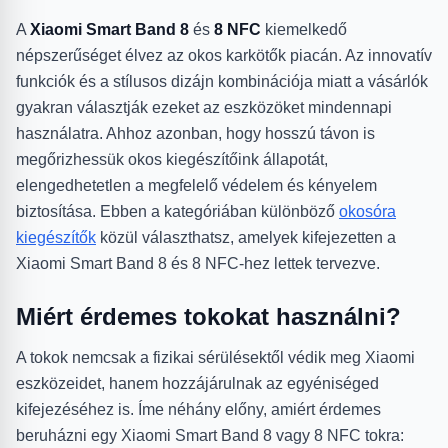
A
Xiaomi Smart Band 8
és
8 NFC
kiemelkedő
népszerűséget élvez az okos karkötők piacán. Az innovatív
funkciók és a stílusos dizájn kombinációja miatt a vásárlók
gyakran választják ezeket az eszközöket mindennapi
használatra. Ahhoz azonban, hogy hosszú távon is
megőrizhessük okos kiegészítőink állapotát,
elengedhetetlen a megfelelő védelem és kényelem
biztosítása. Ebben a kategóriában különböző
okosóra
kiegészítők
közül választhatsz, amelyek kifejezetten a
Xiaomi Smart Band 8 és 8 NFC-hez lettek tervezve.
Miért érdemes tokokat használni?
A tokok nemcsak a fizikai sérülésektől védik meg Xiaomi
eszközeidet, hanem hozzájárulnak az egyéniséged
kifejezéséhez is. Íme néhány előny, amiért érdemes
beruházni egy Xiaomi Smart Band 8 vagy 8 NFC tokra: