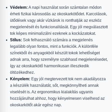
Védelem:
A napi használat során számtalan módon
érheti fizikai károsodás az okoskarkötődet. Karcolások,
ütődések vagy akár vízkárok is ronthatják az eszköz
megjelenését és funkcionalitását. Egy jól megválasztott
tok képes minimalizálni ezeknek a kockázatokat.
Stílus:
Sok felhasználó számára a megjelenés
legalább olyan fontos, mint a funkciók. A különféle
színekből és anyagokból készült tokok lehetőséget
adnak arra, hogy személyre szabhasd megjelenésedet,
így az okoskarkötő harmonikusan illeszkedik
öltözékedhez.
Kényelem:
Egy jól megtervezett tok nem akadályozza
a készülék használatát, sőt, megkönnyítheti annak
viselését is. Az ergonomikus kialakítás ugyanis
hozzájárulhat ahhoz, hogy kényelmesen viselhesd az
okoskarkötőt akár egész nap.