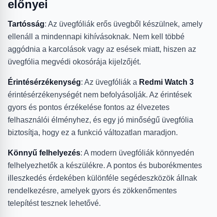
előnyei
Tartósság
: Az üvegfóliák erős üvegből készülnek, amely
ellenáll a mindennapi kihívásoknak. Nem kell többé
aggódnia a karcolások vagy az esések miatt, hiszen az
üvegfólia megvédi okosórája kijelzőjét.
Érintésérzékenység
: Az üvegfóliák a
Redmi Watch 3
érintésérzékenységét nem befolyásolják. Az érintések
gyors és pontos érzékelése fontos az élvezetes
felhasználói élményhez, és egy jó minőségű üvegfólia
biztosítja, hogy ez a funkció változatlan maradjon.
Könnyű felhelyezés
: A modern üvegfóliák könnyedén
felhelyezhetők a készülékre. A pontos és buborékmentes
illeszkedés érdekében különféle segédeszközök állnak
rendelkezésre, amelyek gyors és zökkenőmentes
telepítést tesznek lehetővé.