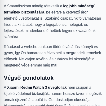
A Smartdiszkont mindig törekszik a
legjobb minőségű
termékek biztosítására
, beleértve a kedvező áron
elérhető üvegfóliákat is. Szakértő csapatunk folyamatosan
frissíti a kínálatot, hogy a legújabb technológiák és
fejlesztések mindenkor elérhetőek legyenek vásárlóink
számára.
Ráadásul a webshopunkban történő vásárlás könnyű és
gyors, így Ön hamarosan élvezheti a megrendelt termékek
előnyeit. Ne várjon tovább, és ruházza fel okosóráját a
megfelelő védelemmel még ma!
Végső gondolatok
A
Xiaomi Redmi Watch 3 üvegfóliák
nem csupán a
kijelző védelmét biztosítják, hanem hosszú távon megőrzik
annak újszerű állapotát is. Gondoskodjon okosórája
biztonságáról egy megbízható üvegfóliával, amely a stílus