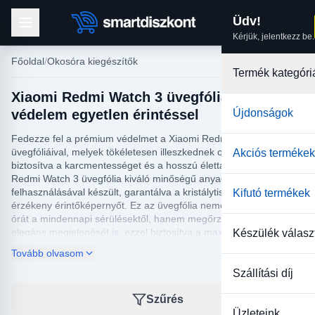
Üdv!
Kérjük, jelentkezz be.
Főoldal
Okosóra kiegészítők
Termék kategóri
Xiaomi Redmi Watch 3 üvegfólia: Tökéletes
védelem egyetlen érintéssel
Újdonságok
Fedezze fel a prémium védelmet a Xiaomi Redmi Watch 3
üvegfóliáival, melyek tökéletesen illeszkednek okosórájára,
Akciós termékek
biztosítva a karcmentességet és a hosszú élettartamot. A Xiaomi
Redmi Watch 3 üvegfólia kiváló minőségű anyagok
felhasználásával készült, garantálva a kristálytiszta látványt és az
Kifutó termékek
érzékeny érintőképernyőt. Ez az üvegfólia nemcsak megóvja az
órát a mindennapi sérülésektől, hanem megőrzi az eszköz
elegáns megjelenését is, ezzel biztosítva a maximális védelmet
Készülék válasz
és a stílusos megjelenést.
Tovább olvasom
Kínálatunkban elérhető különböző típusok közül válogathat, hogy
Szállítási díj
megtalálja az igényeinek leginkább megfelelő Xiaomi Redmi
Watch 3 üvegfóliát. Legyen szó akár egyszerű mindennapi
Szűrés
védelemről, vagy extra megerősített opcióról, mindenki
Üzleteink