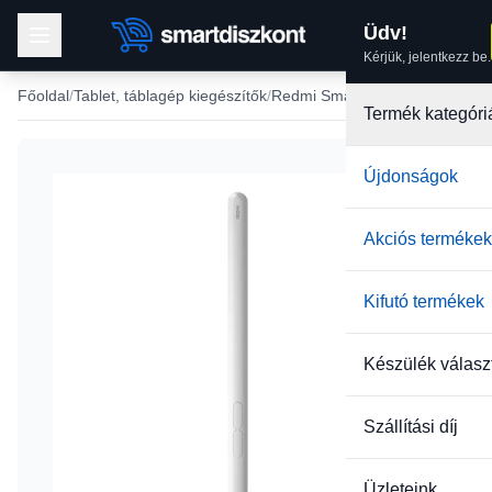
Üdv!
Kérjük, jelentkezz be.
Főoldal
Tablet, táblagép kiegészítők
Redmi Smart Pen tollak
Termék kategóri
Újdonságok
Akciós termékek
Kifutó termékek
Készülék válasz
Szállítási díj
Üzleteink