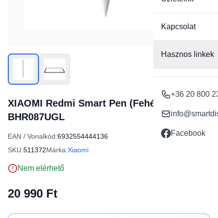
Kapcsolat
Hasznos linkek
+36 20 800 2
XIAOMI Redmi Smart Pen (Fehér) /
info@smartdi
BHR087UGL
Facebook
EAN / Vonalkód:
6932554444136
SKU:
511372
Márka:
Xiaomi
Nem elérhető
20 990 Ft