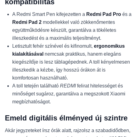
kompatibilitás
A Redmi Smart Pen kifejezetten a
Redmi Pad Pro
és a
Redmi Pad 2
modellekkel való zökkenőmentes
együttműködésre készült, garantálva a tökéletes
illeszkedést és a maximális teljesítményt.
Letisztult fehér színével és kifinomult,
ergonomikus
kialakításával
nemcsak praktikus, hanem elegáns
kiegészítője is lesz táblagépednek. A toll kényelmesen
illeszkedik a kézbe, így hosszú órákon át is
komfortosan használható.
A toll tetején található
REDMI
felirat hitelességet és
minőséget sugároz, garantálva a megszokott Xiaomi
megbízhatóságot.
Emeld digitális élményed új szintre
Akár jegyzeteket írsz órák alatt, rajzolsz a szabadidődben,