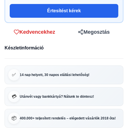
Értesítést kérek
Kedvencekhez
Megosztás
Készletinformáció
✅
14 nap helyett, 30 napos elállási lehetőség!
💳
Utánvét vagy bankkártyá? Nálunk te döntesz!
📦
400.000+ teljesített rendelés – elégedett vásárlók 2018 óta!