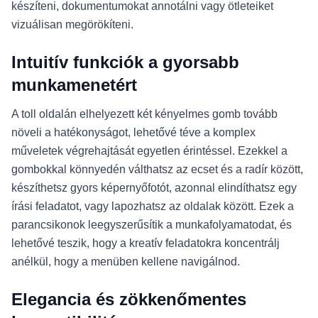
készíteni, dokumentumokat annotálni vagy ötleteiket
vizuálisan megörökíteni.
Intuitív funkciók a gyorsabb
munkamenetért
A toll oldalán elhelyezett két kényelmes gomb tovább
növeli a hatékonyságot, lehetővé téve a komplex
műveletek végrehajtását egyetlen érintéssel. Ezekkel a
gombokkal könnyedén válthatsz az ecset és a radír között,
készíthetsz gyors képernyőfotót, azonnal elindíthatsz egy
írási feladatot, vagy lapozhatsz az oldalak között. Ezek a
parancsikonok leegyszerűsítik a munkafolyamatodat, és
lehetővé teszik, hogy a kreatív feladatokra koncentrálj
anélkül, hogy a menüben kellene navigálnod.
Elegancia és zökkenőmentes