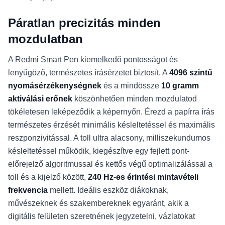
Páratlan precizitás minden
mozdulatban
A Redmi Smart Pen kiemelkedő pontosságot és
lenyűgöző, természetes írásérzetet biztosít. A
4096 szintű
nyomásérzékenységnek
és a mindössze
10 gramm
aktiválási erőnek
köszönhetően minden mozdulatod
tökéletesen leképeződik a képernyőn. Érezd a papírra írás
természetes érzését minimális késleltetéssel és maximális
reszponzivitással. A toll ultra alacsony, milliszekundumos
késleltetéssel működik, kiegészítve egy fejlett pont-
előrejelző algoritmussal és kettős végű optimalizálással a
toll és a kijelző között,
240 Hz-es érintési mintavételi
frekvencia
mellett. Ideális eszköz diákoknak,
művészeknek és szakembereknek egyaránt, akik a
digitális felületen szeretnének jegyzetelni, vázlatokat