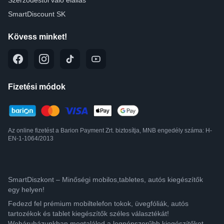
Szerződéstől való elállás
SmartDiscount SK
Kövess minket!
Fizetési módok
Az online fizetést a Barion Payment Zrt. biztosítja, MNB engedély száma: H-
EN-1-1064/2013
SmartDiszkont – Minőségi mobilos,tabletes, autós kiegészítők
egy helyen!
Fedezd fel prémium mobiltelefon tokok, üvegfóliák, autós
tartozékok és tablet kiegészítők széles választékát!
Webáruházunkban megtalálod a legnépszerűbb kiegészítőket