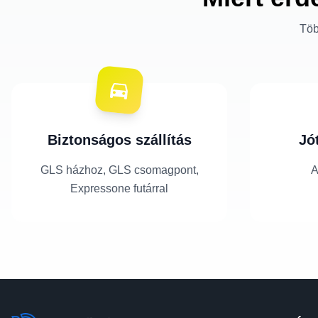
Töb
Biztonságos szállítás
Jó
GLS házhoz, GLS csomagpont,
A
Expressone futárral