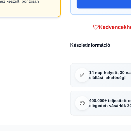
hez készült, pontosan
Kedvencekh
Készletinformáció
14 nap helyett, 30 n
✅
elállási lehetőség!
400.000+ teljesített 
📦
elégedett vásárlók 2