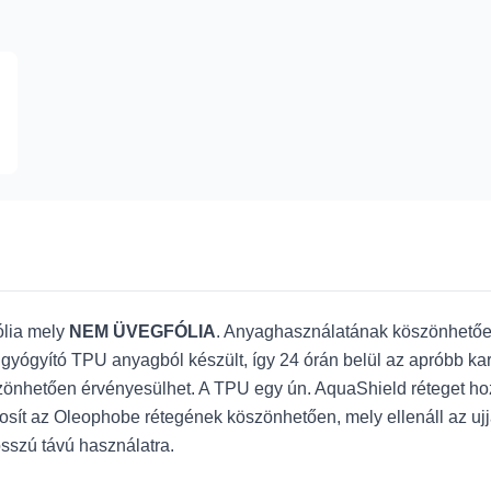
lia mely
NEM ÜVEGFÓLIA
. Anyaghasználatának köszönhetően,
gyógyító TPU anyagból készült, így 24 órán belül az apróbb karc
hetően érvényesülhet. A TPU egy ún. AquaShield réteget hoz lé
iztosít az Oleophobe rétegének köszönhetően, mely ellenáll az u
 hosszú távú használatra.