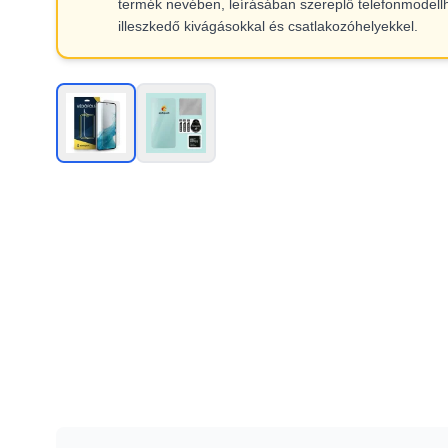
termék nevében, leírásában szereplő telefonmodell
illeszkedő kivágásokkal és csatlakozóhelyekkel.