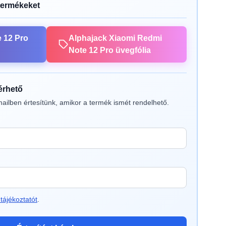
termékeket
 12 Pro
Alphajack Xiaomi Redmi
Note 12 Pro üvegfólia
lérhető
ailben értesítünk, amikor a termék ismét rendelhető.
tájékoztatót
.