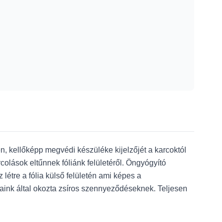
 kellőképp megvédi készüléke kijelzőjét a karcoktól
olások eltűnnek fóliánk felületéről. Öngyógyító
tre a fólia külső felületén ami képes a
jjaink által okozta zsíros szennyeződéseknek. Teljesen