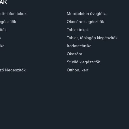
ÁK
iltelefon tokok
Mobiltelefon üvegfólia
egészítők
Okosóra kiegészítők
ítők
Tablet tokok
a
Tablet, táblagép kiegészítők
ika
Irodatechnika
Okosóra
Stúdió kiegészítők
ző kiegészítők
Otthon, kert