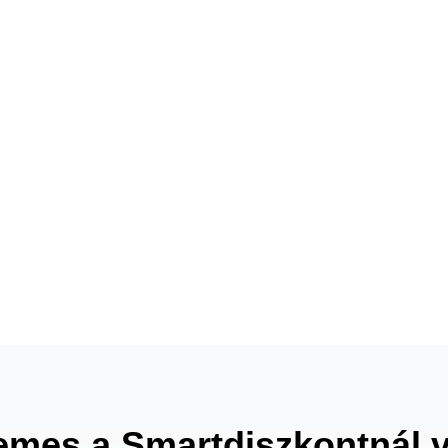
emes a Smartdiszkontnál 