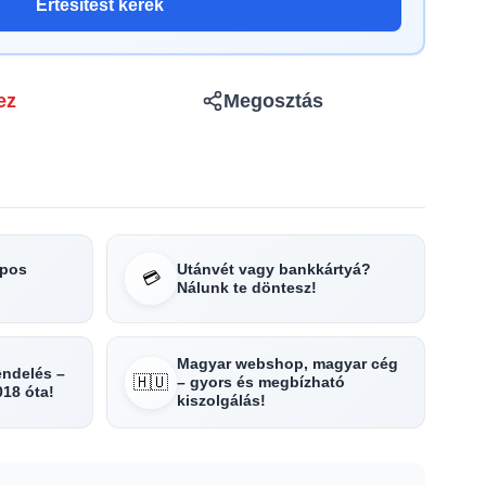
Értesítést kérek
ez
Megosztás
apos
Utánvét vagy bankkártyá?
💳
Nálunk te döntesz!
Magyar webshop, magyar cég
rendelés –
🇭🇺
– gyors és megbízható
018 óta!
kiszolgálás!