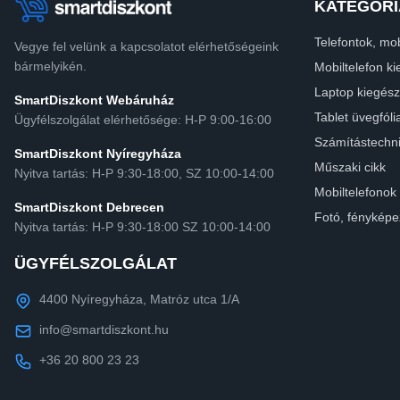
KATEGÓRI
Telefontok, mob
Vegye fel velünk a kapcsolatot elérhetőségeink
bármelyikén.
Mobiltelefon ki
Laptop kiegész
SmartDiszkont Webáruház
Tablet üvegfóli
Ügyfélszolgálat elérhetősége: H-P 9:00-16:00
Számítástechn
SmartDiszkont Nyíregyháza
Műszaki cikk
Nyitva tartás: H-P 9:30-18:00, SZ 10:00-14:00
Mobiltelefonok
SmartDiszkont Debrecen
Fotó, fényképe
Nyitva tartás: H-P 9:30-18:00 SZ 10:00-14:00
ÜGYFÉLSZOLGÁLAT
4400 Nyíregyháza, Matróz utca 1/A
info@smartdiszkont.hu
+36 20 800 23 23