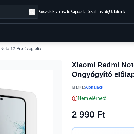
Készülék választó
Kapcsolat
Szállítási díj
Üzleteink
Note 12 Pro üvegfólia
Xiaomi Redmi Not
Öngyógyító előlap
Márka:
Alphajack
Nem elérhető
2 990 Ft