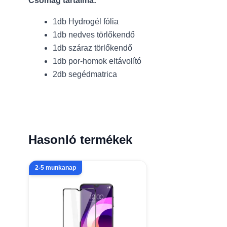
Csomag tartalma:
1db Hydrogél fólia
1db nedves törlőkendő
1db száraz törlőkendő
1db por-homok eltávolító
2db segédmatrica
Hasonló termékek
2-5 munkanap