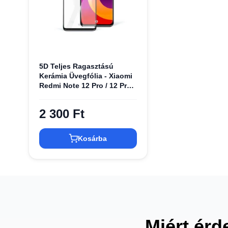
5D Teljes Ragasztású
Kerámia Üvegfólia - Xiaomi
Redmi Note 12 Pro / 12 Pro
+ / 12 Explorer fekete
üvegfólia
2 300 Ft
Kosárba
Miért érd