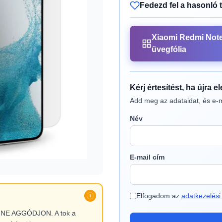
Fedezd fel a hasonló 
Xiaomi Redmi Note
üvegfólia
Kérj értesítést, ha újra e
Add meg az adataidat, és e-m
Név
E-mail cím
Elfogadom az
adatkezelési 
l, NE AGGÓDJON. A tok a