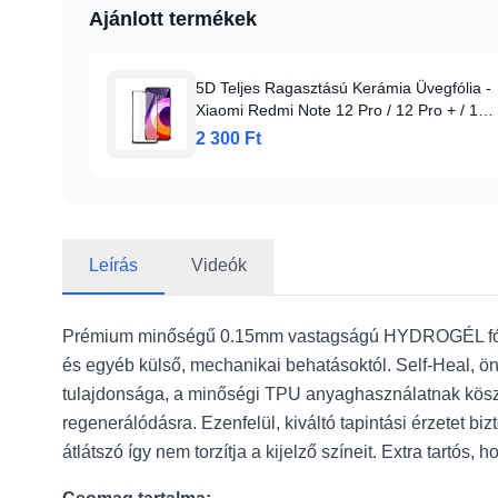
Ajánlott termékek
5D Teljes Ragasztású Kerámia Üvegfólia -
Xiaomi Redmi Note 12 Pro / 12 Pro + / 12
Explorer fekete üvegfólia
2 300 Ft
Leírás
Videók
Prémium minőségű 0.15mm vastagságú HYDROGÉL fó
és egyéb külső, mechanikai behatásoktól. Self-Heal, ön
tulajdonsága, a minőségi TPU anyaghasználatnak köszön
regenerálódásra. Ezenfelül, kiváltó tapintási érzetet b
átlátszó így nem torzítja a kijelző színeit. Extra tartós,