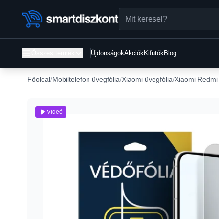
Összes termék
Újdonságok
Akciók
Kifutók
Blog
Főoldal
Mobiltelefon üvegfólia
Xiaomi üvegfólia
Xiaomi Redmi 
Videó